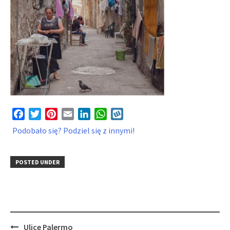
Facebook
Twitter
Pinterest
Email
LinkedIn
WhatsApp
Wykop
Podobało się? Podziel się z innymi!
POSTED UNDER
Post
Ulice Palermo