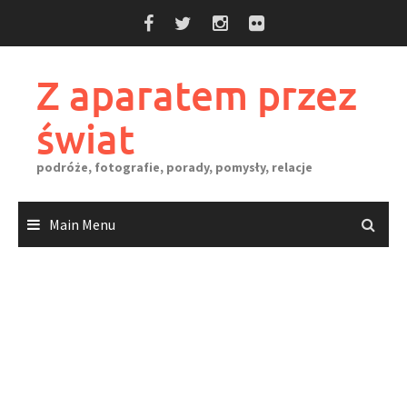
Skip
to
content
Z aparatem przez
świat
podróże, fotografie, porady, pomysły, relacje
Main Menu