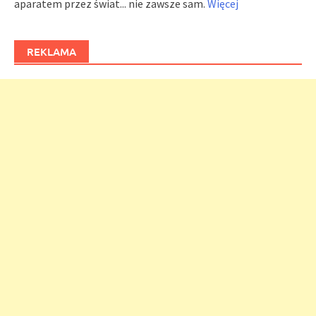
aparatem przez świat... nie zawsze sam.
Więcej
REKLAMA