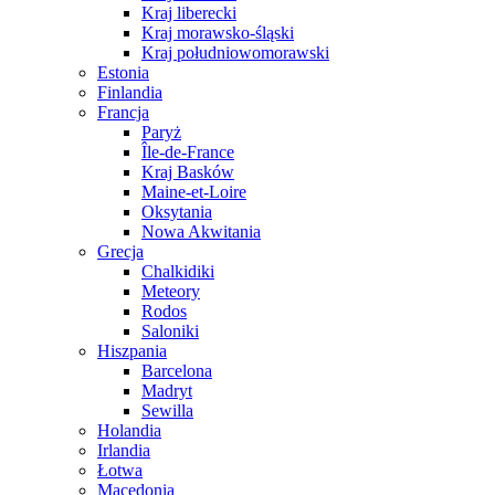
Kraj liberecki
Kraj morawsko-śląski
Kraj południowomorawski
Estonia
Finlandia
Francja
Paryż
Île-de-France
Kraj Basków
Maine-et-Loire
Oksytania
Nowa Akwitania
Grecja
Chalkidiki
Meteory
Rodos
Saloniki
Hiszpania
Barcelona
Madryt
Sewilla
Holandia
Irlandia
Łotwa
Macedonia