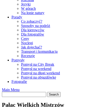
Języki
W górach
Na łonie natury
Porady
Co zobaczyć?
Sposoby na podróż
Dla kierowców
Dla fotografów
Ceny
Noclegi
Jak dojechać?
Transport i komunikacja
Recenzje
Pomysły
Pomysł na City Break
Pomysł na weekend
Pomysł na długi weekend
Pomysł na objazdówkę
Fotografie
Main Menu
Pałac Wielkich Mistrzów