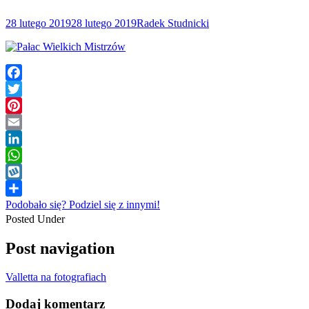
28 lutego 2019
28 lutego 2019
Radek Studnicki
Facebook
Twitter
Pinterest
Email
LinkedIn
WhatsApp
Wykop
Podobało się? Podziel się z innymi!
Posted Under
Post navigation
Valletta na fotografiach
Dodaj komentarz