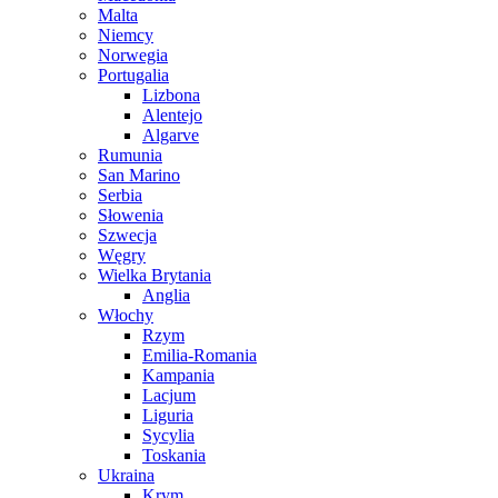
Malta
Niemcy
Norwegia
Portugalia
Lizbona
Alentejo
Algarve
Rumunia
San Marino
Serbia
Słowenia
Szwecja
Węgry
Wielka Brytania
Anglia
Włochy
Rzym
Emilia-Romania
Kampania
Lacjum
Liguria
Sycylia
Toskania
Ukraina
Krym