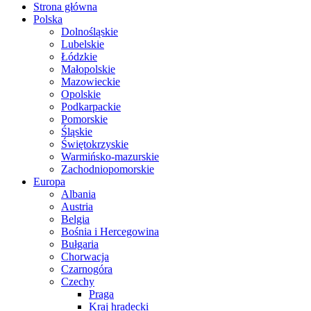
Strona główna
Polska
Dolnośląskie
Lubelskie
Łódzkie
Małopolskie
Mazowieckie
Opolskie
Podkarpackie
Pomorskie
Śląskie
Świętokrzyskie
Warmińsko-mazurskie
Zachodniopomorskie
Europa
Albania
Austria
Belgia
Bośnia i Hercegowina
Bułgaria
Chorwacja
Czarnogóra
Czechy
Praga
Kraj hradecki