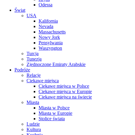
Odessa
Świat
USA
Kalifornia
Nevada
Massachusetts
Nowy Jork
Pensylwania
Waszyngton
Turcja
Tunezja
Zjednoczone Emiraty Arabskie
Podróże
Relacje
Ciekawe miejsca
Ciekawe miejsca w Polsce
Ciekawe miejsca w Europie
Ciekawe miejsca na świecie
Miasta
Miasta w Polsce
Miasta w Europie
Stolice świata
Ludzie
Kultura
Kuchnia