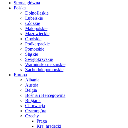
Strona główna
Polska
Dolnośląskie
Lubelskie
Łódzkie
Małopolskie
Mazowieckie
Opolskie
Podkarpackie
Pomorskie
Śląskie
Świętokrzyskie
Warmińsko-mazurskie
Zachodniopomorskie
Europa
Albania
Austria
Belgia
Bośnia i Hercegowina
Bułgaria
Chorwacja
Czarnogóra
Czechy
Praga
Kraj hradecki