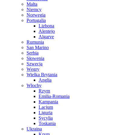
Malta
Niemcy
Norwegia
Portugalia
Lizbona
Alentejo
Algarve
Rumunia
San Marino
Serbia
Słowenia
Szwecja
Węgry
Wielka Brytania
Anglia
Włochy
Rzym
Emilia-Romania
Kampania
Lacjum
Liguria
Sycylia
Toskania
Ukraina
Krym