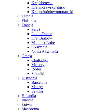
Kraj liberecki
Kraj morawsko-śląski
Kraj południowomorawski
Estonia
Finlandia
Francja
Paryż
Île-de-France
Kraj Basków
Maine-et-Loire
Oksytania
Nowa Akwitania
Grecja
Chalkidiki
Meteory
Rodos
Saloniki
Hiszpania
Barcelona
Madryt
Sewilla
Holandia
Irlandia
Łotwa
Macedonia