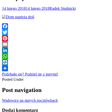
14 lutego 2018
14 lutego 2018
Radek Studnicki
Facebook
Twitter
Pinterest
Email
LinkedIn
WhatsApp
Wykop
Podobało się? Podziel się z innymi!
Posted Under
Post navigation
Wadowice na starych pocztówkach
Dodaj komentarz