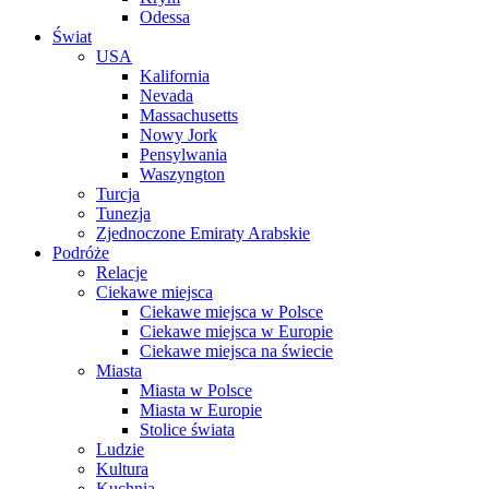
Odessa
Świat
USA
Kalifornia
Nevada
Massachusetts
Nowy Jork
Pensylwania
Waszyngton
Turcja
Tunezja
Zjednoczone Emiraty Arabskie
Podróże
Relacje
Ciekawe miejsca
Ciekawe miejsca w Polsce
Ciekawe miejsca w Europie
Ciekawe miejsca na świecie
Miasta
Miasta w Polsce
Miasta w Europie
Stolice świata
Ludzie
Kultura
Kuchnia