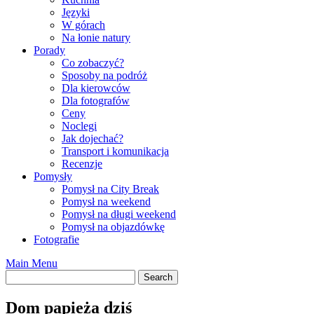
Języki
W górach
Na łonie natury
Porady
Co zobaczyć?
Sposoby na podróż
Dla kierowców
Dla fotografów
Ceny
Noclegi
Jak dojechać?
Transport i komunikacja
Recenzje
Pomysły
Pomysł na City Break
Pomysł na weekend
Pomysł na długi weekend
Pomysł na objazdówkę
Fotografie
Main Menu
Dom papieża dziś