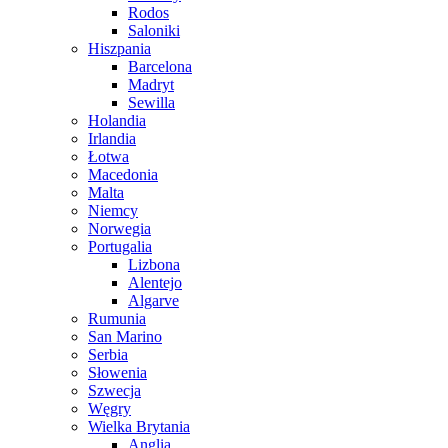
Rodos
Saloniki
Hiszpania
Barcelona
Madryt
Sewilla
Holandia
Irlandia
Łotwa
Macedonia
Malta
Niemcy
Norwegia
Portugalia
Lizbona
Alentejo
Algarve
Rumunia
San Marino
Serbia
Słowenia
Szwecja
Węgry
Wielka Brytania
Anglia