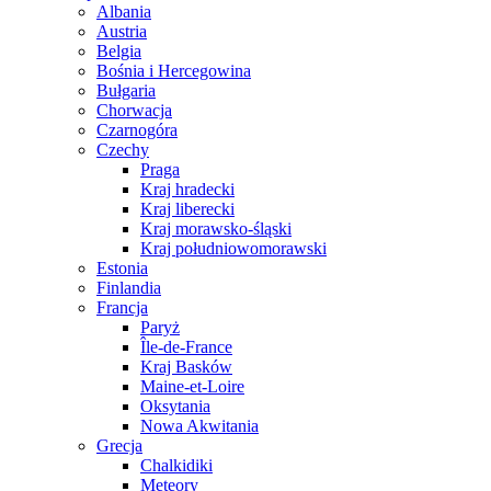
Albania
Austria
Belgia
Bośnia i Hercegowina
Bułgaria
Chorwacja
Czarnogóra
Czechy
Praga
Kraj hradecki
Kraj liberecki
Kraj morawsko-śląski
Kraj południowomorawski
Estonia
Finlandia
Francja
Paryż
Île-de-France
Kraj Basków
Maine-et-Loire
Oksytania
Nowa Akwitania
Grecja
Chalkidiki
Meteory