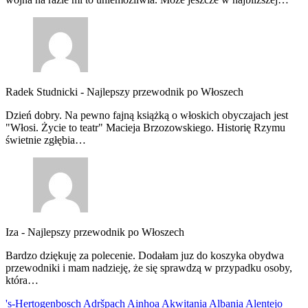
Radek Studnicki
-
Najlepszy przewodnik po Włoszech
Dzień dobry. Na pewno fajną książką o włoskich obyczajach jest
"Włosi. Życie to teatr" Macieja Brzozowskiego. Historię Rzymu
świetnie zgłębia…
Iza
-
Najlepszy przewodnik po Włoszech
Bardzo dziękuję za polecenie. Dodałam juz do koszyka obydwa
przewodniki i mam nadzieję, że się sprawdzą w przypadku osoby,
która…
's-Hertogenbosch
Adršpach
Ainhoa
Akwitania
Albania
Alentejo