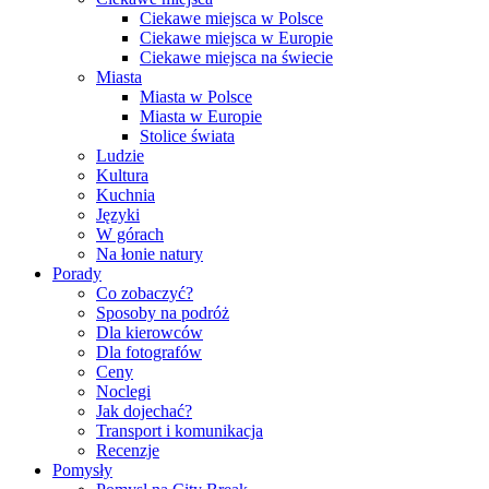
Ciekawe miejsca w Polsce
Ciekawe miejsca w Europie
Ciekawe miejsca na świecie
Miasta
Miasta w Polsce
Miasta w Europie
Stolice świata
Ludzie
Kultura
Kuchnia
Języki
W górach
Na łonie natury
Porady
Co zobaczyć?
Sposoby na podróż
Dla kierowców
Dla fotografów
Ceny
Noclegi
Jak dojechać?
Transport i komunikacja
Recenzje
Pomysły