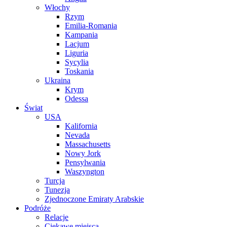
Włochy
Rzym
Emilia-Romania
Kampania
Lacjum
Liguria
Sycylia
Toskania
Ukraina
Krym
Odessa
Świat
USA
Kalifornia
Nevada
Massachusetts
Nowy Jork
Pensylwania
Waszyngton
Turcja
Tunezja
Zjednoczone Emiraty Arabskie
Podróże
Relacje
Ciekawe miejsca