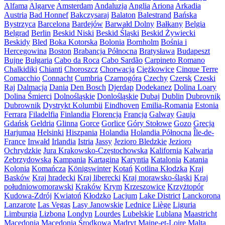
Alfama
Algarve
Amsterdam
Andaluzja
Anglia
Ariona
Arkadia
Austria
Bad Honnef
Bakczysaraj
Balaton
Balestrand
Bańska
Bystrzyca
Barcelona
Bardejów
Barwałd Dolny
Bałkany
Belgia
Belgrad
Berlin
Beskid Niski
Beskid Śląski
Beskid Żywiecki
Beskidy
Bled
Boka Kotorska
Bolonia
Bornholm
Bośnia i
Hercegowina
Boston
Brabancja Północna
Bratysława
Budapeszt
Bujne
Bułgaria
Cabo da Roca
Cabo Sardão
Carpineto Romano
Chalkidiki
Chianti
Choroszcz
Chorwacja
Ciężkowice
Cinque Terre
Comacchio
Connacht
Cumbria
Czarnogóra
Czechy
Czersk
Czeski
Raj
Dalmacja
Dania
Den Bosch
Djerdap
Dodekanez
Dolina Loary
Dolina Śmierci
Dolnośląskie
Donlośląskie
Dubaj
Dublin
Dubrovnik
Dubrownik
Dystrykt Kolumbii
Eindhoven
Emilia-Romania
Estonia
Ferrara
Filadelfia
Finlandia
Florencja
Francja
Galway
Gauja
Gdańsk
Geldria
Glinna
Gorce
Gorlice
Góry Stołowe
Gozo
Grecja
Harjumaa
Helsinki
Hiszpania
Holandia
Holandia Północna
Île-de-
France
Inwałd
Irlandia
Istria
Jassy
Jezioro Bledzkie
Jezioro
Ochrydzkie
Jura Krakowsko-Częstochowska
Kalifornia
Kalwaria
Zebrzydowska
Kampania
Kartagina
Karyntia
Katalonia
Katania
Kolonia
Komańcza
Königswinter
Kotań
Kotlina Kłodzka
Kraj
Basków
Kraj hradecki
Kraj liberecki
Kraj morawsko-śląski
Kraj
południowomorawski
Kraków
Krym
Krzeszowice
Krzyżtopór
Kudowa-Zdrój
Kwiatoń
Kłodzko
Lacjum
Lake District
Lanckorona
Lanzarote
Las Vegas
Lasy Janowskie
Lednice
Liège
Liguria
Limburgia
Lizbona
Londyn
Lourdes
Lubelskie
Lublana
Maastricht
Macedonia
Macedonia Środkowa
Madryt
Maine-et-Loire
Malta