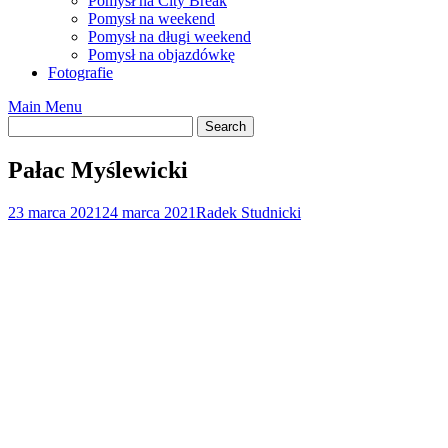
Pomysł na City Break
Pomysł na weekend
Pomysł na długi weekend
Pomysł na objazdówkę
Fotografie
Main Menu
Pałac Myślewicki
23 marca 2021
24 marca 2021
Radek Studnicki