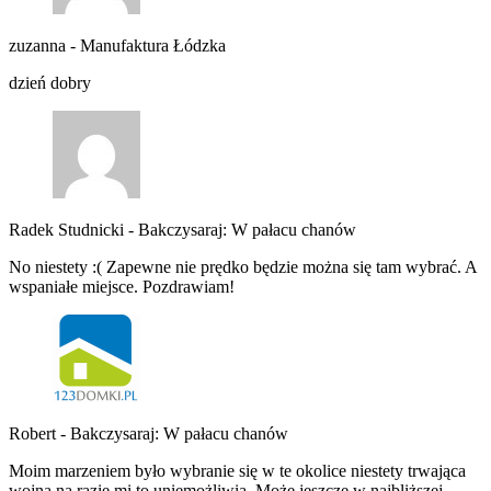
zuzanna
-
Manufaktura Łódzka
dzień dobry
Radek Studnicki
-
Bakczysaraj: W pałacu chanów
No niestety :( Zapewne nie prędko będzie można się tam wybrać. A
wspaniałe miejsce. Pozdrawiam!
Robert
-
Bakczysaraj: W pałacu chanów
Moim marzeniem było wybranie się w te okolice niestety trwająca
wojna na razie mi to uniemożliwia. Może jeszcze w najbliższej…