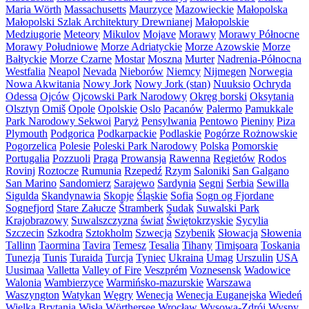
Maria Wörth
Massachusetts
Maurzyce
Mazowieckie
Małopolska
Małopolski Szlak Architektury Drewnianej
Małopolskie
Medziugorie
Meteory
Mikulov
Mojave
Morawy
Morawy Północne
Morawy Południowe
Morze Adriatyckie
Morze Azowskie
Morze
Bałtyckie
Morze Czarne
Mostar
Moszna
Murter
Nadrenia-Północna
Westfalia
Neapol
Nevada
Nieborów
Niemcy
Nijmegen
Norwegia
Nowa Akwitania
Nowy Jork
Nowy Jork (stan)
Nuuksio
Ochryda
Odessa
Ojców
Ojcowski Park Narodowy
Okręg borski
Oksytania
Olsztyn
Omiš
Opole
Opolskie
Oslo
Pacanów
Palermo
Pamukkale
Park Narodowy Sekwoi
Paryż
Pensylwania
Pentowo
Pieniny
Piza
Plymouth
Podgorica
Podkarpackie
Podlaskie
Pogórze Rożnowskie
Pogorzelica
Polesie
Poleski Park Narodowy
Polska
Pomorskie
Portugalia
Pozzuoli
Praga
Prowansja
Rawenna
Regietów
Rodos
Rovinj
Roztocze
Rumunia
Rzepedź
Rzym
Saloniki
San Galgano
San Marino
Sandomierz
Sarajewo
Sardynia
Segni
Serbia
Sewilla
Sigulda
Skandynawia
Skopje
Śląskie
Sofia
Sogn og Fjordane
Sognefjord
Stare Załucze
Štramberk
Sudak
Suwalski Park
Krajobrazowy
Suwalszczyzna
świat
Świętokrzyskie
Sycylia
Szczecin
Szkodra
Sztokholm
Szwecja
Szybenik
Słowacja
Słowenia
Tallinn
Taormina
Tavira
Temesz
Tesalia
Tihany
Timişoara
Toskania
Tunezja
Tunis
Turaida
Turcja
Tyniec
Ukraina
Umag
Urszulin
USA
Uusimaa
Valletta
Valley of Fire
Veszprém
Voznesensk
Wadowice
Walonia
Wambierzyce
Warmińsko-mazurskie
Warszawa
Waszyngton
Watykan
Węgry
Wenecja
Wenecja Euganejska
Wiedeń
Wielka Brytania
Wisła
Wörthersee
Wrocław
Wysowa-Zdrój
Wyspy