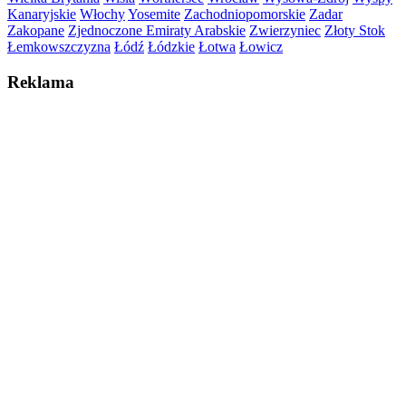
Kanaryjskie
Włochy
Yosemite
Zachodniopomorskie
Zadar
Zakopane
Zjednoczone Emiraty Arabskie
Zwierzyniec
Złoty Stok
Łemkowszczyzna
Łódź
Łódzkie
Łotwa
Łowicz
Reklama