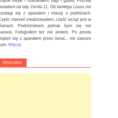
krajów Afryki i malowałem flagi i godła. Później
dostałem od taty Zenita 11. Od tamtego czasu nie
rozstaję się z aparatem i marzę o podróżach.
Częśc marzeń zrealizowałem, część wciąż jest w
planach. Podróżnikiem jednak bym się nie
nazwał. Fotografem też nie jestem. Po prostu
plątam się z aparatem przez świat... nie zawsze
sam.
Więcej
REKLAMA