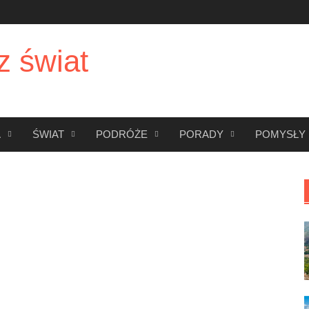
z świat
A
ŚWIAT
PODRÓŻE
PORADY
POMYSŁY