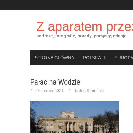
Skip
to
content
Z aparatem prze
podróże, fotografie, porady, pomysły, relacje
STRONA GŁÓWNA
POLSKA
EUROP
Pałac na Wodzie
24 marca 2021
Radek Studnicki