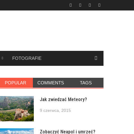
FOTOGRAFIE
POPULAR
COMMENTS
TAGS
Jak zwiedzać Meteory?
9 czerwca, 2015
Zobaczyć Neapol i umrzeć?