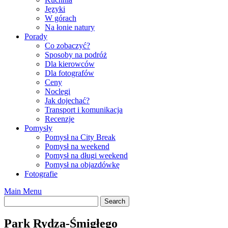
Języki
W górach
Na łonie natury
Porady
Co zobaczyć?
Sposoby na podróż
Dla kierowców
Dla fotografów
Ceny
Noclegi
Jak dojechać?
Transport i komunikacja
Recenzje
Pomysły
Pomysł na City Break
Pomysł na weekend
Pomysł na długi weekend
Pomysł na objazdówkę
Fotografie
Main Menu
Park Rydza-Śmigłego