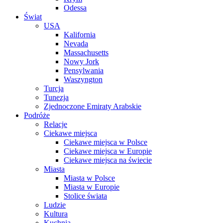
Odessa
Świat
USA
Kalifornia
Nevada
Massachusetts
Nowy Jork
Pensylwania
Waszyngton
Turcja
Tunezja
Zjednoczone Emiraty Arabskie
Podróże
Relacje
Ciekawe miejsca
Ciekawe miejsca w Polsce
Ciekawe miejsca w Europie
Ciekawe miejsca na świecie
Miasta
Miasta w Polsce
Miasta w Europie
Stolice świata
Ludzie
Kultura
Kuchnia