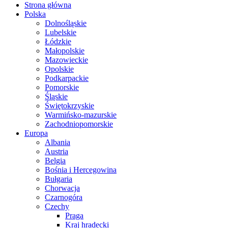
Strona główna
Polska
Dolnośląskie
Lubelskie
Łódzkie
Małopolskie
Mazowieckie
Opolskie
Podkarpackie
Pomorskie
Śląskie
Świętokrzyskie
Warmińsko-mazurskie
Zachodniopomorskie
Europa
Albania
Austria
Belgia
Bośnia i Hercegowina
Bułgaria
Chorwacja
Czarnogóra
Czechy
Praga
Kraj hradecki