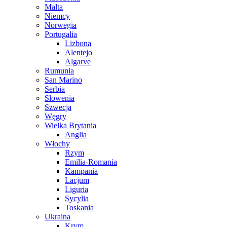
Malta
Niemcy
Norwegia
Portugalia
Lizbona
Alentejo
Algarve
Rumunia
San Marino
Serbia
Słowenia
Szwecja
Węgry
Wielka Brytania
Anglia
Włochy
Rzym
Emilia-Romania
Kampania
Lacjum
Liguria
Sycylia
Toskania
Ukraina
Krym