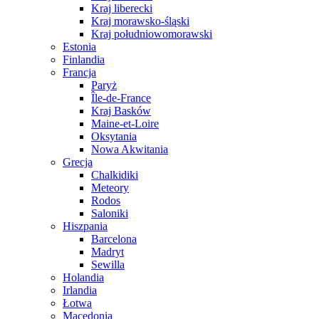
Kraj liberecki
Kraj morawsko-śląski
Kraj południowomorawski
Estonia
Finlandia
Francja
Paryż
Île-de-France
Kraj Basków
Maine-et-Loire
Oksytania
Nowa Akwitania
Grecja
Chalkidiki
Meteory
Rodos
Saloniki
Hiszpania
Barcelona
Madryt
Sewilla
Holandia
Irlandia
Łotwa
Macedonia