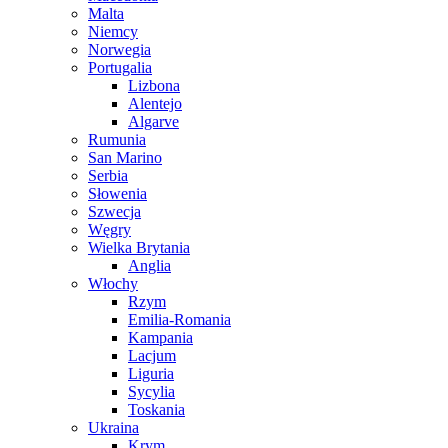
Malta
Niemcy
Norwegia
Portugalia
Lizbona
Alentejo
Algarve
Rumunia
San Marino
Serbia
Słowenia
Szwecja
Węgry
Wielka Brytania
Anglia
Włochy
Rzym
Emilia-Romania
Kampania
Lacjum
Liguria
Sycylia
Toskania
Ukraina
Krym