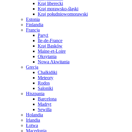
Kraj liberecki
Kraj morawsko-śląski
Kraj południowomorawski
Estonia
Finlandia
Francja
Paryż
Île-de-France
Kraj Basków
Maine-et-Loire
Oksytania
Nowa Akwitania
Grecja
Chalkidiki
Meteory
Rodos
Saloniki
Hiszpania
Barcelona
Madryt
Sewilla
Holandia
Irlandia
Łotwa
Macedonia