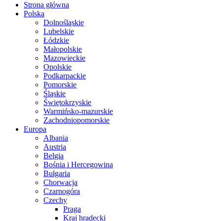
Strona główna
Polska
Dolnośląskie
Lubelskie
Łódzkie
Małopolskie
Mazowieckie
Opolskie
Podkarpackie
Pomorskie
Śląskie
Świętokrzyskie
Warmińsko-mazurskie
Zachodniopomorskie
Europa
Albania
Austria
Belgia
Bośnia i Hercegowina
Bułgaria
Chorwacja
Czarnogóra
Czechy
Praga
Kraj hradecki