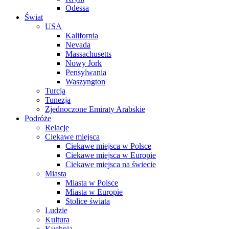
Odessa
Świat
USA
Kalifornia
Nevada
Massachusetts
Nowy Jork
Pensylwania
Waszyngton
Turcja
Tunezja
Zjednoczone Emiraty Arabskie
Podróże
Relacje
Ciekawe miejsca
Ciekawe miejsca w Polsce
Ciekawe miejsca w Europie
Ciekawe miejsca na świecie
Miasta
Miasta w Polsce
Miasta w Europie
Stolice świata
Ludzie
Kultura
Kuchnia