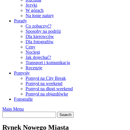
Języki
W górach
Na łonie natury
Porady
Co zobaczyć?
Sposoby na podróż
Dla kierowców
Dla fotografów
Ceny
Noclegi
Jak dojechać?
Transport i komunikacja
Recenzje
Pomysły
Pomysł na City Break
Pomysł na weekend
Pomysł na długi weekend
Pomysł na objazdówkę
Fotografie
Main Menu
Rynek Nowego Miasta