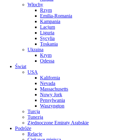
Włochy
Rzym
Emilia-Romania
Kampania
Lacjum
Liguria
Sycylia
Toskania
Ukraina
Krym
Odessa
Świat
USA
Kalifornia
Nevada
Massachusetts
Nowy Jork
Pensylwania
Waszyngton
Turcja
Tunezja
Zjednoczone Emiraty Arabskie
Podróże
Relacje
Ciekawe miejsca