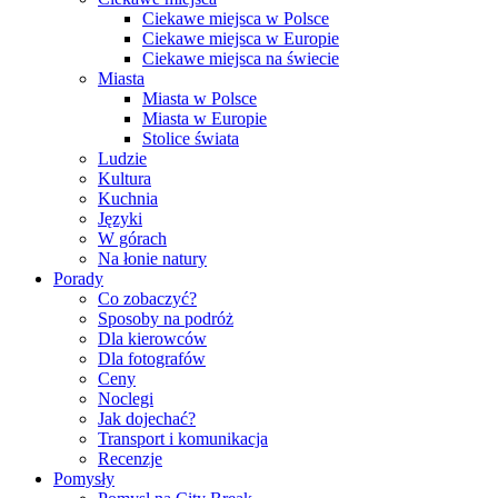
Ciekawe miejsca w Polsce
Ciekawe miejsca w Europie
Ciekawe miejsca na świecie
Miasta
Miasta w Polsce
Miasta w Europie
Stolice świata
Ludzie
Kultura
Kuchnia
Języki
W górach
Na łonie natury
Porady
Co zobaczyć?
Sposoby na podróż
Dla kierowców
Dla fotografów
Ceny
Noclegi
Jak dojechać?
Transport i komunikacja
Recenzje
Pomysły