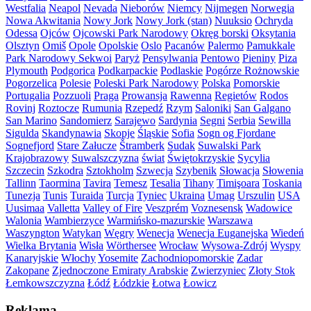
Westfalia
Neapol
Nevada
Nieborów
Niemcy
Nijmegen
Norwegia
Nowa Akwitania
Nowy Jork
Nowy Jork (stan)
Nuuksio
Ochryda
Odessa
Ojców
Ojcowski Park Narodowy
Okręg borski
Oksytania
Olsztyn
Omiš
Opole
Opolskie
Oslo
Pacanów
Palermo
Pamukkale
Park Narodowy Sekwoi
Paryż
Pensylwania
Pentowo
Pieniny
Piza
Plymouth
Podgorica
Podkarpackie
Podlaskie
Pogórze Rożnowskie
Pogorzelica
Polesie
Poleski Park Narodowy
Polska
Pomorskie
Portugalia
Pozzuoli
Praga
Prowansja
Rawenna
Regietów
Rodos
Rovinj
Roztocze
Rumunia
Rzepedź
Rzym
Saloniki
San Galgano
San Marino
Sandomierz
Sarajewo
Sardynia
Segni
Serbia
Sewilla
Sigulda
Skandynawia
Skopje
Śląskie
Sofia
Sogn og Fjordane
Sognefjord
Stare Załucze
Štramberk
Sudak
Suwalski Park
Krajobrazowy
Suwalszczyzna
świat
Świętokrzyskie
Sycylia
Szczecin
Szkodra
Sztokholm
Szwecja
Szybenik
Słowacja
Słowenia
Tallinn
Taormina
Tavira
Temesz
Tesalia
Tihany
Timişoara
Toskania
Tunezja
Tunis
Turaida
Turcja
Tyniec
Ukraina
Umag
Urszulin
USA
Uusimaa
Valletta
Valley of Fire
Veszprém
Voznesensk
Wadowice
Walonia
Wambierzyce
Warmińsko-mazurskie
Warszawa
Waszyngton
Watykan
Węgry
Wenecja
Wenecja Euganejska
Wiedeń
Wielka Brytania
Wisła
Wörthersee
Wrocław
Wysowa-Zdrój
Wyspy
Kanaryjskie
Włochy
Yosemite
Zachodniopomorskie
Zadar
Zakopane
Zjednoczone Emiraty Arabskie
Zwierzyniec
Złoty Stok
Łemkowszczyzna
Łódź
Łódzkie
Łotwa
Łowicz
Reklama