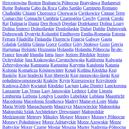
Hercegowina
Boston
Brabancja Północna
Bratysława
Budapeszt
Bujne
Bułgaria
Cabo da Roca
Cabo Sardão
Carpineto Romano
Chalkidiki
Chianti
Choroszcz
Chorwacja
Ciężkowice
Cinque Terre
Comacchio
Connacht
Cumbria
Czarnogóra
Czechy
Czersk
Czeski
Raj
Dalmacja
Dania
Den Bosch
Djerdap
Dodekanez
Dolina Loary
Dolina Śmierci
Dolnośląskie
Donlośląskie
Dubaj
Dublin
Dubrovnik
Dubrownik
Dystrykt Kolumbii
Eindhoven
Emilia-Romania
Estonia
Ferrara
Filadelfia
Finlandia
Florencja
Francja
Galway
Gauja
Gdańsk
Geldria
Glinna
Gorce
Gorlice
Góry Stołowe
Gozo
Grecja
Harjumaa
Helsinki
Hiszpania
Holandia
Holandia Północna
Île-de-
France
Inwałd
Irlandia
Istria
Jassy
Jezioro Bledzkie
Jezioro
Ochrydzkie
Jura Krakowsko-Częstochowska
Kalifornia
Kalwaria
Zebrzydowska
Kampania
Kartagina
Karyntia
Katalonia
Katania
Kolonia
Komańcza
Königswinter
Kotań
Kotlina Kłodzka
Kraj
Basków
Kraj hradecki
Kraj liberecki
Kraj morawsko-śląski
Kraj
południowomorawski
Kraków
Krym
Krzeszowice
Krzyżtopór
Kudowa-Zdrój
Kwiatoń
Kłodzko
Lacjum
Lake District
Lanckorona
Lanzarote
Las Vegas
Lasy Janowskie
Lednice
Liège
Liguria
Limburgia
Lizbona
Londyn
Lourdes
Lubelskie
Lublana
Maastricht
Macedonia
Macedonia Środkowa
Madryt
Maine-et-Loire
Malta
Maria Wörth
Massachusetts
Maurzyce
Mazowieckie
Małopolska
Małopolski Szlak Architektury Drewnianej
Małopolskie
Medziugorie
Meteory
Mikulov
Mojave
Morawy
Morawy Północne
Morawy Południowe
Morze Adriatyckie
Morze Azowskie
Morze
Bałtyckie
Morze Czarne
Mostar
Moszna
Murter
Nadrenia-Północna