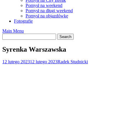
Pomysł na City Break
Pomysł na weekend
Pomysł na długi weekend
Pomysł na objazdówkę
Fotografie
Main Menu
Syrenka Warszawska
12 lutego 2023
12 lutego 2023
Radek Studnicki