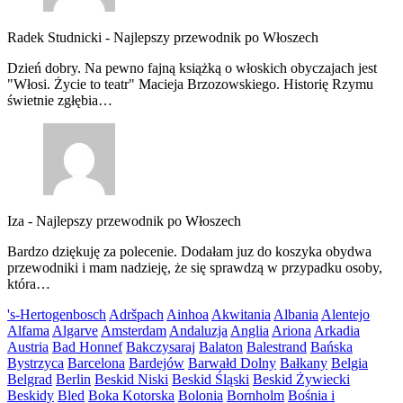
Radek Studnicki
-
Najlepszy przewodnik po Włoszech
Dzień dobry. Na pewno fajną książką o włoskich obyczajach jest
"Włosi. Życie to teatr" Macieja Brzozowskiego. Historię Rzymu
świetnie zgłębia…
Iza
-
Najlepszy przewodnik po Włoszech
Bardzo dziękuję za polecenie. Dodałam juz do koszyka obydwa
przewodniki i mam nadzieję, że się sprawdzą w przypadku osoby,
która…
's-Hertogenbosch
Adršpach
Ainhoa
Akwitania
Albania
Alentejo
Alfama
Algarve
Amsterdam
Andaluzja
Anglia
Ariona
Arkadia
Austria
Bad Honnef
Bakczysaraj
Balaton
Balestrand
Bańska
Bystrzyca
Barcelona
Bardejów
Barwałd Dolny
Bałkany
Belgia
Belgrad
Berlin
Beskid Niski
Beskid Śląski
Beskid Żywiecki
Beskidy
Bled
Boka Kotorska
Bolonia
Bornholm
Bośnia i