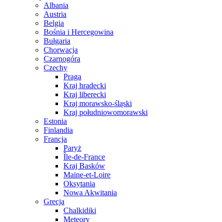
Albania
Austria
Belgia
Bośnia i Hercegowina
Bułgaria
Chorwacja
Czarnogóra
Czechy
Praga
Kraj hradecki
Kraj liberecki
Kraj morawsko-śląski
Kraj południowomorawski
Estonia
Finlandia
Francja
Paryż
Île-de-France
Kraj Basków
Maine-et-Loire
Oksytania
Nowa Akwitania
Grecja
Chalkidiki
Meteory