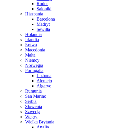
Rodos
Saloniki
Hiszpania
Barcelona
Madryt
Sewilla
Holandia
Irlandia
Łotwa
Macedonia
Malta
Niemcy
Norwegia
Portugalia
Lizbona
Alentejo
Algarve
Rumunia
San Marino
Serbia
Słowenia
Szwecja
Węgry
Wielka Brytania
Anglia