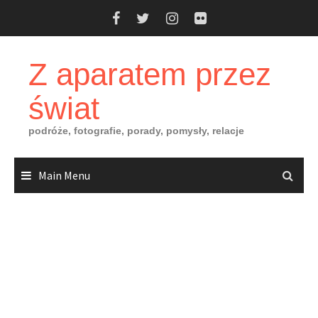
Skip
to
content
Z aparatem przez
świat
podróże, fotografie, porady, pomysły, relacje
Main Menu