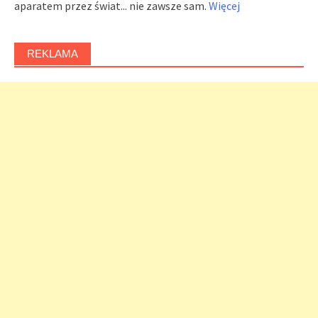
aparatem przez świat... nie zawsze sam.
Więcej
REKLAMA