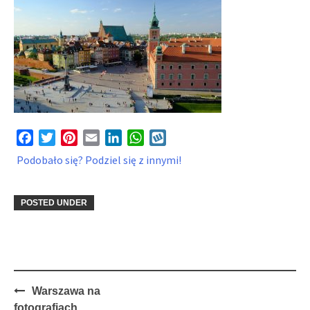
Facebook
Twitter
Pinterest
Email
LinkedIn
WhatsApp
Wykop
Podobało się? Podziel się z innymi!
POSTED UNDER
Post
Warszawa na
navigation
fotografiach