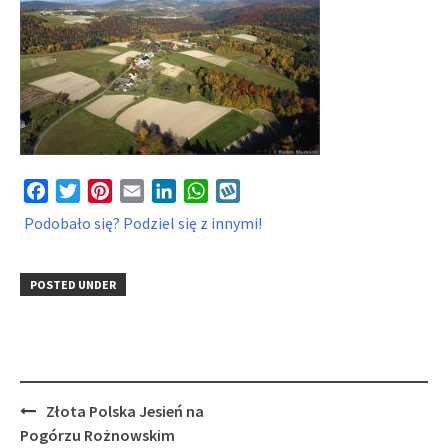
Facebook
Twitter
Pinterest
Email
LinkedIn
WhatsApp
Wykop
Podobało się? Podziel się z innymi!
POSTED UNDER
Post
Złota Polska Jesień na
navigation
Pogórzu Rożnowskim