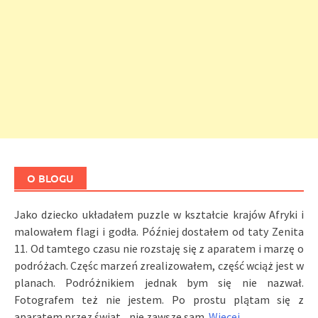
O BLOGU
Jako dziecko układałem puzzle w kształcie krajów Afryki i
malowałem flagi i godła. Później dostałem od taty Zenita
11. Od tamtego czasu nie rozstaję się z aparatem i marzę o
podróżach. Częśc marzeń zrealizowałem, część wciąż jest w
planach. Podróżnikiem jednak bym się nie nazwał.
Fotografem też nie jestem. Po prostu plątam się z
aparatem przez świat... nie zawsze sam.
Więcej