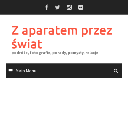
Skip
to
content
Z aparatem przez
świat
podróże, fotografie, porady, pomysły, relacje
Main Menu