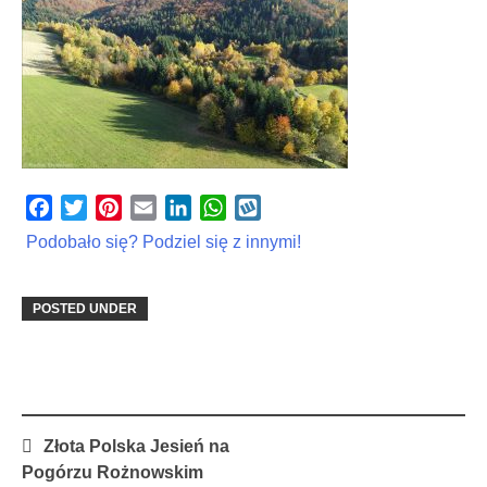
Facebook
Twitter
Pinterest
Email
LinkedIn
WhatsApp
Wykop
Podobało się? Podziel się z innymi!
POSTED UNDER
Post
Złota Polska Jesień na
navigation
Pogórzu Rożnowskim