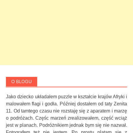
O BLOGU
Jako dziecko układałem puzzle w kształcie krajów Afryki i
malowałem flagi i godła. Później dostałem od taty Zenita
11. Od tamtego czasu nie rozstaję się z aparatem i marzę
o podróżach. Częśc marzeń zrealizowałem, część wciąż
jest w planach. Podróżnikiem jednak bym się nie nazwał.
Fotografem też nie jestem. Po prostu plątam się z