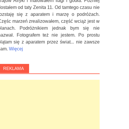
krajów Afryki i malowałem flagi i godła. Później
dostałem od taty Zenita 11. Od tamtego czasu nie
rozstaję się z aparatem i marzę o podróżach.
Częśc marzeń zrealizowałem, część wciąż jest w
planach. Podróżnikiem jednak bym się nie
nazwał. Fotografem też nie jestem. Po prostu
plątam się z aparatem przez świat... nie zawsze
sam.
Więcej
REKLAMA