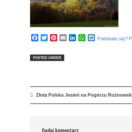
Facebook
Twitter
Pinterest
Email
LinkedIn
WhatsApp
Wykop
Podobało się? Po
POSTED UNDER
Post
Złota Polska Jesień na Pogórzu Rożnowsk
navigation
Dodaj komentarz