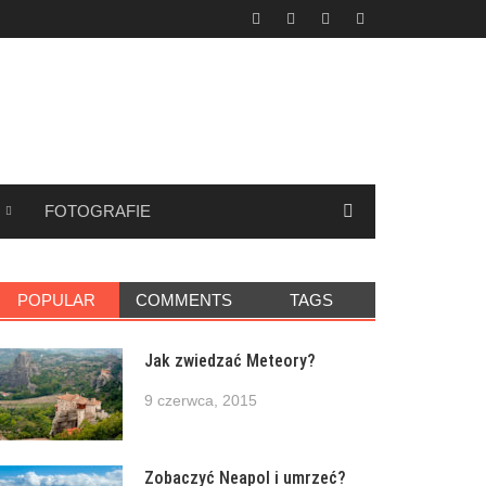
FOTOGRAFIE
POPULAR
COMMENTS
TAGS
Jak zwiedzać Meteory?
9 czerwca, 2015
Zobaczyć Neapol i umrzeć?