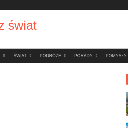
z świat
A
ŚWIAT
PODRÓŻE
PORADY
POMYSŁY