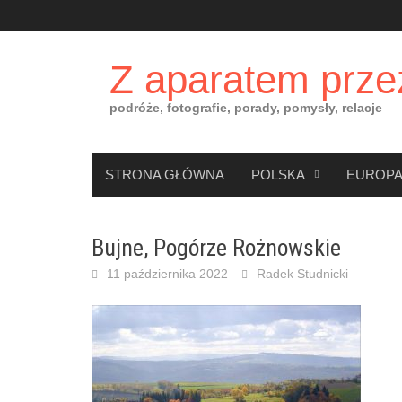
Skip
to
content
Z aparatem prze
podróże, fotografie, porady, pomysły, relacje
STRONA GŁÓWNA
POLSKA
EUROP
Bujne, Pogórze Rożnowskie
11 października 2022
Radek Studnicki