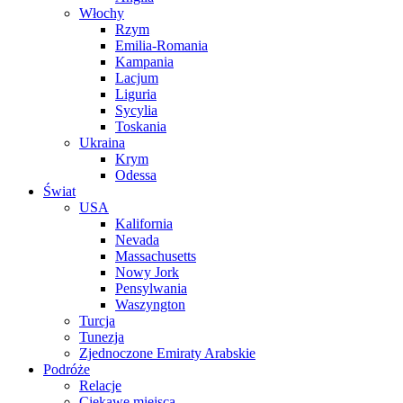
Włochy
Rzym
Emilia-Romania
Kampania
Lacjum
Liguria
Sycylia
Toskania
Ukraina
Krym
Odessa
Świat
USA
Kalifornia
Nevada
Massachusetts
Nowy Jork
Pensylwania
Waszyngton
Turcja
Tunezja
Zjednoczone Emiraty Arabskie
Podróże
Relacje
Ciekawe miejsca