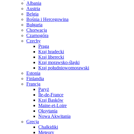
Albania
Austria
Belgia
Bośnia i Hercegowina
Bułgaria
Chorwacja
Czarnogóra
Czechy
Praga
Kraj hradecki
Kraj liberecki
Kraj morawsko-śląski
Kraj południowomorawski
Estonia
Finlandia
Francja
Paryż
Île-de-France
Kraj Basków
Maine-et-Loire
Oksytania
Nowa Akwitania
Grecja
Chalkidiki
Meteory