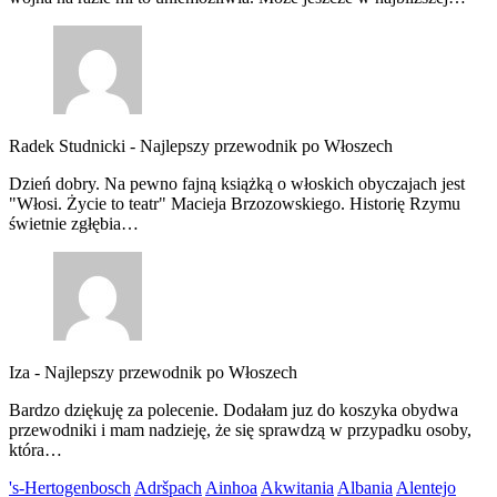
Radek Studnicki
-
Najlepszy przewodnik po Włoszech
Dzień dobry. Na pewno fajną książką o włoskich obyczajach jest
"Włosi. Życie to teatr" Macieja Brzozowskiego. Historię Rzymu
świetnie zgłębia…
Iza
-
Najlepszy przewodnik po Włoszech
Bardzo dziękuję za polecenie. Dodałam juz do koszyka obydwa
przewodniki i mam nadzieję, że się sprawdzą w przypadku osoby,
która…
's-Hertogenbosch
Adršpach
Ainhoa
Akwitania
Albania
Alentejo