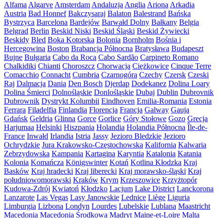
Alfama
Algarve
Amsterdam
Andaluzja
Anglia
Ariona
Arkadia
Austria
Bad Honnef
Bakczysaraj
Balaton
Balestrand
Bańska
Bystrzyca
Barcelona
Bardejów
Barwałd Dolny
Bałkany
Belgia
Belgrad
Berlin
Beskid Niski
Beskid Śląski
Beskid Żywiecki
Beskidy
Bled
Boka Kotorska
Bolonia
Bornholm
Bośnia i
Hercegowina
Boston
Brabancja Północna
Bratysława
Budapeszt
Bujne
Bułgaria
Cabo da Roca
Cabo Sardão
Carpineto Romano
Chalkidiki
Chianti
Choroszcz
Chorwacja
Ciężkowice
Cinque Terre
Comacchio
Connacht
Cumbria
Czarnogóra
Czechy
Czersk
Czeski
Raj
Dalmacja
Dania
Den Bosch
Djerdap
Dodekanez
Dolina Loary
Dolina Śmierci
Dolnośląskie
Donlośląskie
Dubaj
Dublin
Dubrovnik
Dubrownik
Dystrykt Kolumbii
Eindhoven
Emilia-Romania
Estonia
Ferrara
Filadelfia
Finlandia
Florencja
Francja
Galway
Gauja
Gdańsk
Geldria
Glinna
Gorce
Gorlice
Góry Stołowe
Gozo
Grecja
Harjumaa
Helsinki
Hiszpania
Holandia
Holandia Północna
Île-de-
France
Inwałd
Irlandia
Istria
Jassy
Jezioro Bledzkie
Jezioro
Ochrydzkie
Jura Krakowsko-Częstochowska
Kalifornia
Kalwaria
Zebrzydowska
Kampania
Kartagina
Karyntia
Katalonia
Katania
Kolonia
Komańcza
Königswinter
Kotań
Kotlina Kłodzka
Kraj
Basków
Kraj hradecki
Kraj liberecki
Kraj morawsko-śląski
Kraj
południowomorawski
Kraków
Krym
Krzeszowice
Krzyżtopór
Kudowa-Zdrój
Kwiatoń
Kłodzko
Lacjum
Lake District
Lanckorona
Lanzarote
Las Vegas
Lasy Janowskie
Lednice
Liège
Liguria
Limburgia
Lizbona
Londyn
Lourdes
Lubelskie
Lublana
Maastricht
Macedonia
Macedonia Środkowa
Madryt
Maine-et-Loire
Malta