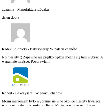
zuzanna
-
Manufaktura Łódzka
dzień dobry
Radek Studnicki
-
Bakczysaraj: W pałacu chanów
No niestety :( Zapewne nie prędko będzie można się tam wybrać. A
wspaniałe miejsce. Pozdrawiam!
Robert
-
Bakczysaraj: W pałacu chanów
Moim marzeniem było wybranie się w te okolice niestety trwająca
wojna na razie mi to uniemożliwia. Może jeszcze w najbliższej…