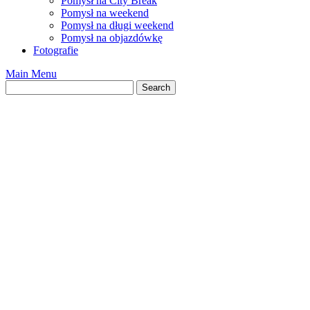
Pomysł na City Break
Pomysł na weekend
Pomysł na długi weekend
Pomysł na objazdówkę
Fotografie
Main Menu