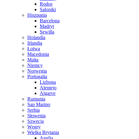
Rodos
Saloniki
Hiszpania
Barcelona
Madryt
Sewilla
Holandia
Irlandia
Łotwa
Macedonia
Malta
Niemcy
Norwegia
Portugalia
Lizbona
Alentejo
Algarve
Rumunia
San Marino
Serbia
Słowenia
Szwecja
Węgry
Wielka Brytania
Anglia