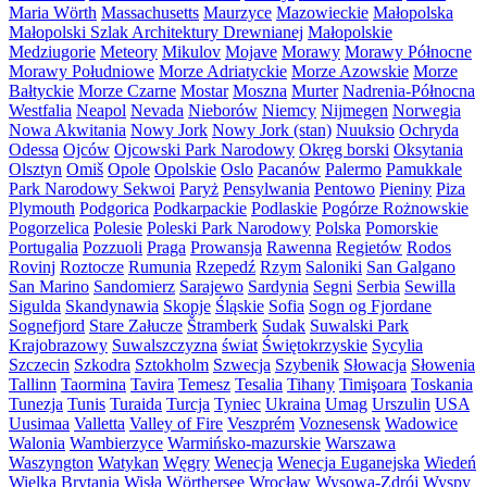
Maria Wörth
Massachusetts
Maurzyce
Mazowieckie
Małopolska
Małopolski Szlak Architektury Drewnianej
Małopolskie
Medziugorie
Meteory
Mikulov
Mojave
Morawy
Morawy Północne
Morawy Południowe
Morze Adriatyckie
Morze Azowskie
Morze
Bałtyckie
Morze Czarne
Mostar
Moszna
Murter
Nadrenia-Północna
Westfalia
Neapol
Nevada
Nieborów
Niemcy
Nijmegen
Norwegia
Nowa Akwitania
Nowy Jork
Nowy Jork (stan)
Nuuksio
Ochryda
Odessa
Ojców
Ojcowski Park Narodowy
Okręg borski
Oksytania
Olsztyn
Omiš
Opole
Opolskie
Oslo
Pacanów
Palermo
Pamukkale
Park Narodowy Sekwoi
Paryż
Pensylwania
Pentowo
Pieniny
Piza
Plymouth
Podgorica
Podkarpackie
Podlaskie
Pogórze Rożnowskie
Pogorzelica
Polesie
Poleski Park Narodowy
Polska
Pomorskie
Portugalia
Pozzuoli
Praga
Prowansja
Rawenna
Regietów
Rodos
Rovinj
Roztocze
Rumunia
Rzepedź
Rzym
Saloniki
San Galgano
San Marino
Sandomierz
Sarajewo
Sardynia
Segni
Serbia
Sewilla
Sigulda
Skandynawia
Skopje
Śląskie
Sofia
Sogn og Fjordane
Sognefjord
Stare Załucze
Štramberk
Sudak
Suwalski Park
Krajobrazowy
Suwalszczyzna
świat
Świętokrzyskie
Sycylia
Szczecin
Szkodra
Sztokholm
Szwecja
Szybenik
Słowacja
Słowenia
Tallinn
Taormina
Tavira
Temesz
Tesalia
Tihany
Timişoara
Toskania
Tunezja
Tunis
Turaida
Turcja
Tyniec
Ukraina
Umag
Urszulin
USA
Uusimaa
Valletta
Valley of Fire
Veszprém
Voznesensk
Wadowice
Walonia
Wambierzyce
Warmińsko-mazurskie
Warszawa
Waszyngton
Watykan
Węgry
Wenecja
Wenecja Euganejska
Wiedeń
Wielka Brytania
Wisła
Wörthersee
Wrocław
Wysowa-Zdrój
Wyspy