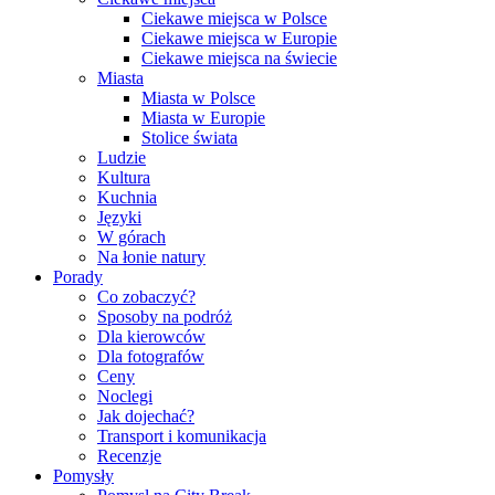
Ciekawe miejsca w Polsce
Ciekawe miejsca w Europie
Ciekawe miejsca na świecie
Miasta
Miasta w Polsce
Miasta w Europie
Stolice świata
Ludzie
Kultura
Kuchnia
Języki
W górach
Na łonie natury
Porady
Co zobaczyć?
Sposoby na podróż
Dla kierowców
Dla fotografów
Ceny
Noclegi
Jak dojechać?
Transport i komunikacja
Recenzje
Pomysły