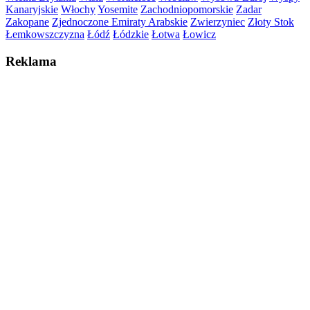
Kanaryjskie
Włochy
Yosemite
Zachodniopomorskie
Zadar
Zakopane
Zjednoczone Emiraty Arabskie
Zwierzyniec
Złoty Stok
Łemkowszczyzna
Łódź
Łódzkie
Łotwa
Łowicz
Reklama