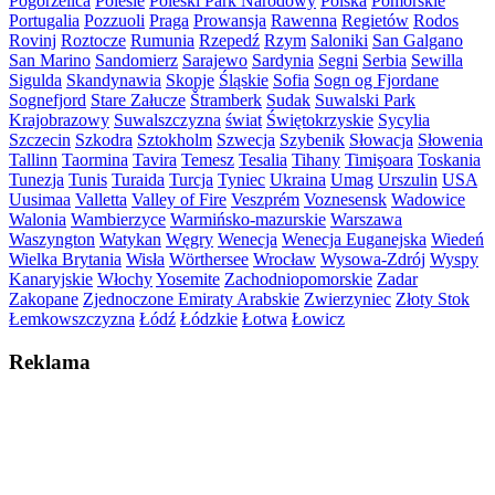
Pogorzelica
Polesie
Poleski Park Narodowy
Polska
Pomorskie
Portugalia
Pozzuoli
Praga
Prowansja
Rawenna
Regietów
Rodos
Rovinj
Roztocze
Rumunia
Rzepedź
Rzym
Saloniki
San Galgano
San Marino
Sandomierz
Sarajewo
Sardynia
Segni
Serbia
Sewilla
Sigulda
Skandynawia
Skopje
Śląskie
Sofia
Sogn og Fjordane
Sognefjord
Stare Załucze
Štramberk
Sudak
Suwalski Park
Krajobrazowy
Suwalszczyzna
świat
Świętokrzyskie
Sycylia
Szczecin
Szkodra
Sztokholm
Szwecja
Szybenik
Słowacja
Słowenia
Tallinn
Taormina
Tavira
Temesz
Tesalia
Tihany
Timişoara
Toskania
Tunezja
Tunis
Turaida
Turcja
Tyniec
Ukraina
Umag
Urszulin
USA
Uusimaa
Valletta
Valley of Fire
Veszprém
Voznesensk
Wadowice
Walonia
Wambierzyce
Warmińsko-mazurskie
Warszawa
Waszyngton
Watykan
Węgry
Wenecja
Wenecja Euganejska
Wiedeń
Wielka Brytania
Wisła
Wörthersee
Wrocław
Wysowa-Zdrój
Wyspy
Kanaryjskie
Włochy
Yosemite
Zachodniopomorskie
Zadar
Zakopane
Zjednoczone Emiraty Arabskie
Zwierzyniec
Złoty Stok
Łemkowszczyzna
Łódź
Łódzkie
Łotwa
Łowicz
Reklama