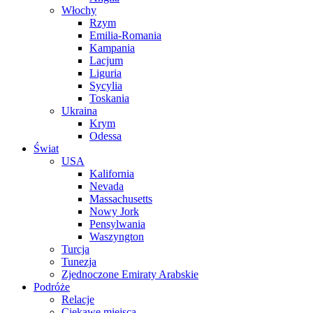
Włochy
Rzym
Emilia-Romania
Kampania
Lacjum
Liguria
Sycylia
Toskania
Ukraina
Krym
Odessa
Świat
USA
Kalifornia
Nevada
Massachusetts
Nowy Jork
Pensylwania
Waszyngton
Turcja
Tunezja
Zjednoczone Emiraty Arabskie
Podróże
Relacje
Ciekawe miejsca