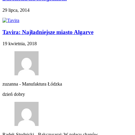
29 lipca, 2014
Tavira: Najładniejsze miasto Algarve
19 kwietnia, 2018
zuzanna
-
Manufaktura Łódzka
dzień dobry
Radek Studnicki
-
Bakczysaraj: W pałacu chanów