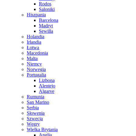
Rodos
Saloniki
Hiszpania
Barcelona
Madryt
Sewilla
Holandia
Irlandia
Łotwa
Macedonia
Malta
Niemcy
Norwegia
Portugalia
Lizbona
Alentejo
Algarve
Rumunia
San Marino
Serbia
Słowenia
Szwecja
Węgry
Wielka Brytania
Anglia