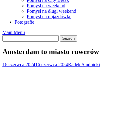
Pomysł na City Break
Pomysł na weekend
Pomysł na długi weekend
Pomysł na objazdówkę
Fotografie
Main Menu
Amsterdam to miasto rowerów
16 czerwca 2024
16 czerwca 2024
Radek Studnicki