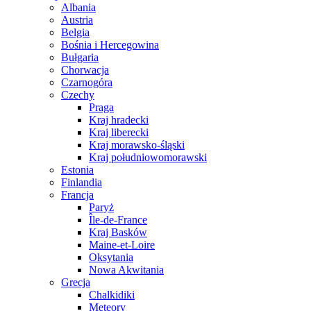
Albania
Austria
Belgia
Bośnia i Hercegowina
Bułgaria
Chorwacja
Czarnogóra
Czechy
Praga
Kraj hradecki
Kraj liberecki
Kraj morawsko-śląski
Kraj południowomorawski
Estonia
Finlandia
Francja
Paryż
Île-de-France
Kraj Basków
Maine-et-Loire
Oksytania
Nowa Akwitania
Grecja
Chalkidiki
Meteory