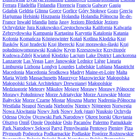
Ferrara
Filadelfia
Finlandia
Florencja
Francja
Galway
Gauja
Gdańsk
Geldria
Glinna
Gorce
Gorlice
Góry Stołowe
Gozo
Grecja
Harjumaa
Helsinki
Hiszpania
Holandia
Holandia Północna
Île-de-
France
Inwałd
Irlandia
Istria
Jassy
Jezioro Bledzkie
Jezioro
Ochrydzkie
Jura Krakowsko-Częstochowska
Kalifornia
Kalwaria
Zebrzydowska
Kampania
Kartagina
Karyntia
Katalonia
Katania
Kolonia
Komańcza
Königswinter
Kotań
Kotlina Kłodzka
Kraj
Basków
Kraj hradecki
Kraj liberecki
Kraj morawsko-śląski
Kraj
południowomorawski
Kraków
Krym
Krzeszowice
Krzyżtopór
Kudowa-Zdrój
Kwiatoń
Kłodzko
Lacjum
Lake District
Lanckorona
Lanzarote
Las Vegas
Lasy Janowskie
Lednice
Liège
Liguria
Limburgia
Lizbona
Londyn
Lourdes
Lubelskie
Lublana
Maastricht
Macedonia
Macedonia Środkowa
Madryt
Maine-et-Loire
Malta
Maria Wörth
Massachusetts
Maurzyce
Mazowieckie
Małopolska
Małopolski Szlak Architektury Drewnianej
Małopolskie
Medziugorie
Meteory
Mikulov
Mojave
Morawy
Morawy Północne
Morawy Południowe
Morze Adriatyckie
Morze Azowskie
Morze
Bałtyckie
Morze Czarne
Mostar
Moszna
Murter
Nadrenia-Północna
Westfalia
Neapol
Nevada
Nieborów
Niemcy
Nijmegen
Norwegia
Nowa Akwitania
Nowy Jork
Nowy Jork (stan)
Nuuksio
Ochryda
Odessa
Ojców
Ojcowski Park Narodowy
Okręg borski
Oksytania
Olsztyn
Omiš
Opole
Opolskie
Oslo
Pacanów
Palermo
Pamukkale
Park Narodowy Sekwoi
Paryż
Pensylwania
Pentowo
Pieniny
Piza
Plymouth
Podgorica
Podkarpackie
Podlaskie
Pogórze Rożnowskie