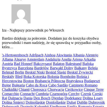
Iza
-
Najlepszy przewodnik po Włoszech
Bardzo dziękuję za polecenie. Dodałam juz do koszyka obydwa
przewodniki i mam nadzieję, że się sprawdzą w przypadku osoby,
która…
's-Hertogenbosch
Adršpach
Ainhoa
Akwitania
Albania
Alentejo
Alfama
Algarve
Amsterdam
Andaluzja
Anglia
Ariona
Arkadia
Austria
Bad Honnef
Bakczysaraj
Balaton
Balestrand
Bańska
Bystrzyca
Barcelona
Bardejów
Barwałd Dolny
Bałkany
Belgia
Belgrad
Berlin
Beskid Niski
Beskid Śląski
Beskid Żywiecki
Beskidy
Bled
Boka Kotorska
Bolonia
Bornholm
Bośnia i
Hercegowina
Boston
Brabancja Północna
Bratysława
Budapeszt
Bujne
Bułgaria
Cabo da Roca
Cabo Sardão
Carpineto Romano
Chalkidiki
Chianti
Choroszcz
Chorwacja
Ciężkowice
Cinque Terre
Comacchio
Connacht
Cumbria
Czarnogóra
Czechy
Czersk
Czeski
Raj
Dalmacja
Dania
Den Bosch
Djerdap
Dodekanez
Dolina Loary
Dolina Śmierci
Dolnośląskie
Donlośląskie
Dubaj
Dublin
Dubrovnik
Dubrownik
Dystrykt Kolumbii
Eindhoven
Emilia-Romania
Estonia