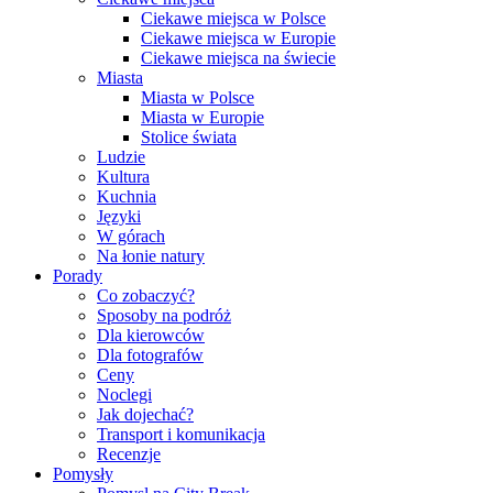
Ciekawe miejsca w Polsce
Ciekawe miejsca w Europie
Ciekawe miejsca na świecie
Miasta
Miasta w Polsce
Miasta w Europie
Stolice świata
Ludzie
Kultura
Kuchnia
Języki
W górach
Na łonie natury
Porady
Co zobaczyć?
Sposoby na podróż
Dla kierowców
Dla fotografów
Ceny
Noclegi
Jak dojechać?
Transport i komunikacja
Recenzje
Pomysły