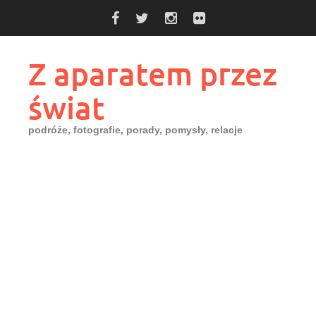
Skip
to
content
Z aparatem przez
świat
podróże, fotografie, porady, pomysły, relacje