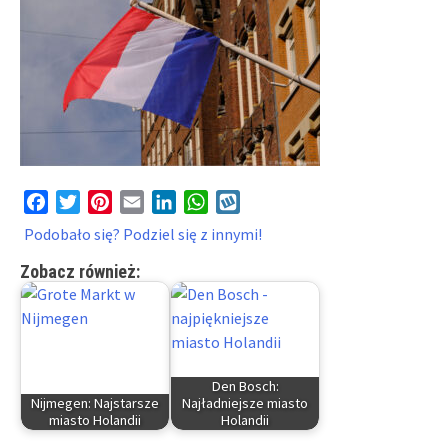
Facebook
Twitter
Pinterest
Email
LinkedIn
WhatsApp
Wykop
Podobało się? Podziel się z innymi!
Zobacz również:
Den Bosch:
Nijmegen: Najstarsze
Najładniejsze miasto
miasto Holandii
Holandii