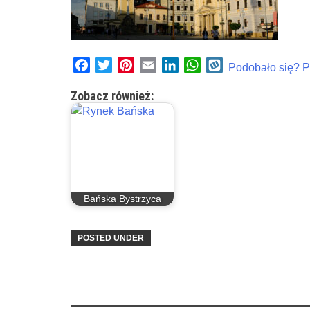
Facebook
Twitter
Pinterest
Email
LinkedIn
WhatsApp
Wykop
Podobało się? Po
Zobacz również:
Bańska Bystrzyca
POSTED UNDER