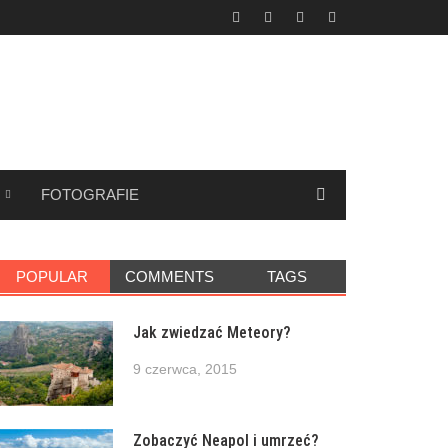
FOTOGRAFIE
POPULAR
COMMENTS
TAGS
Jak zwiedzać Meteory?
9 czerwca, 2015
Zobaczyć Neapol i umrzeć?