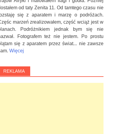
krajów Afryki i malowałem flagi i godła. Później
dostałem od taty Zenita 11. Od tamtego czasu nie
rozstaję się z aparatem i marzę o podróżach.
Częśc marzeń zrealizowałem, część wciąż jest w
planach. Podróżnikiem jednak bym się nie
nazwał. Fotografem też nie jestem. Po prostu
plątam się z aparatem przez świat... nie zawsze
sam.
Więcej
REKLAMA