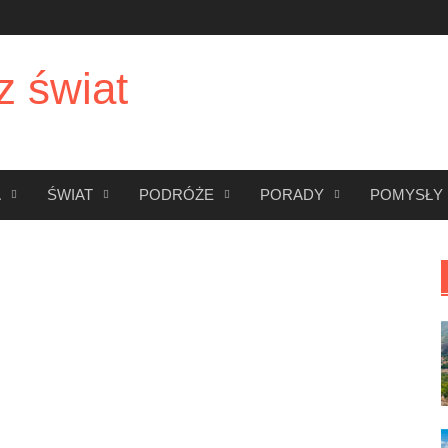
z świat
A
ŚWIAT
PODRÓŻE
PORADY
POMYSŁY