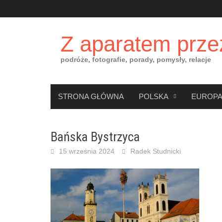
Skip
to
content
Z aparatem prze
podróże, fotografie, porady, pomysły, relacje
STRONA GŁÓWNA
POLSKA
EUROP
Bańska Bystrzyca
15 września 2024
Radek Studnicki