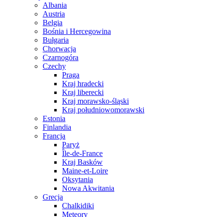
Albania
Austria
Belgia
Bośnia i Hercegowina
Bułgaria
Chorwacja
Czarnogóra
Czechy
Praga
Kraj hradecki
Kraj liberecki
Kraj morawsko-śląski
Kraj południowomorawski
Estonia
Finlandia
Francja
Paryż
Île-de-France
Kraj Basków
Maine-et-Loire
Oksytania
Nowa Akwitania
Grecja
Chalkidiki
Meteory