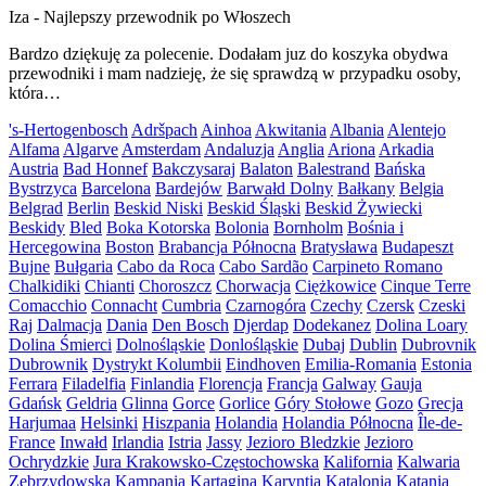
Iza
-
Najlepszy przewodnik po Włoszech
Bardzo dziękuję za polecenie. Dodałam juz do koszyka obydwa
przewodniki i mam nadzieję, że się sprawdzą w przypadku osoby,
która…
's-Hertogenbosch
Adršpach
Ainhoa
Akwitania
Albania
Alentejo
Alfama
Algarve
Amsterdam
Andaluzja
Anglia
Ariona
Arkadia
Austria
Bad Honnef
Bakczysaraj
Balaton
Balestrand
Bańska
Bystrzyca
Barcelona
Bardejów
Barwałd Dolny
Bałkany
Belgia
Belgrad
Berlin
Beskid Niski
Beskid Śląski
Beskid Żywiecki
Beskidy
Bled
Boka Kotorska
Bolonia
Bornholm
Bośnia i
Hercegowina
Boston
Brabancja Północna
Bratysława
Budapeszt
Bujne
Bułgaria
Cabo da Roca
Cabo Sardão
Carpineto Romano
Chalkidiki
Chianti
Choroszcz
Chorwacja
Ciężkowice
Cinque Terre
Comacchio
Connacht
Cumbria
Czarnogóra
Czechy
Czersk
Czeski
Raj
Dalmacja
Dania
Den Bosch
Djerdap
Dodekanez
Dolina Loary
Dolina Śmierci
Dolnośląskie
Donlośląskie
Dubaj
Dublin
Dubrovnik
Dubrownik
Dystrykt Kolumbii
Eindhoven
Emilia-Romania
Estonia
Ferrara
Filadelfia
Finlandia
Florencja
Francja
Galway
Gauja
Gdańsk
Geldria
Glinna
Gorce
Gorlice
Góry Stołowe
Gozo
Grecja
Harjumaa
Helsinki
Hiszpania
Holandia
Holandia Północna
Île-de-
France
Inwałd
Irlandia
Istria
Jassy
Jezioro Bledzkie
Jezioro
Ochrydzkie
Jura Krakowsko-Częstochowska
Kalifornia
Kalwaria
Zebrzydowska
Kampania
Kartagina
Karyntia
Katalonia
Katania