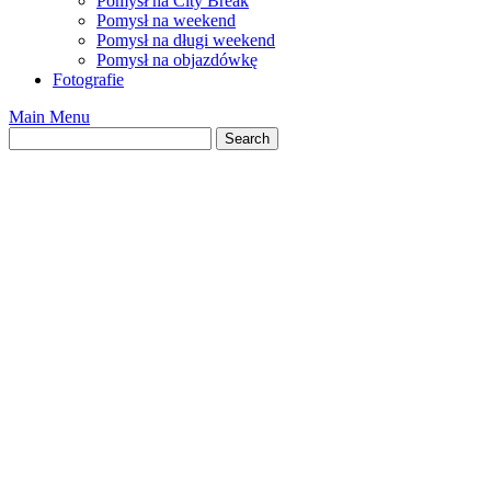
Pomysł na City Break
Pomysł na weekend
Pomysł na długi weekend
Pomysł na objazdówkę
Fotografie
Main Menu