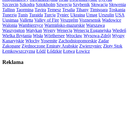
Szczecin
Szkodra
Sztokholm
Szwecja
Szybenik
Słowacja
Słowenia
Tallinn
Taormina
Tavira
Temesz
Tesalia
Tihany
Timişoara
Toskania
Tunezja
Tunis
Turaida
Turcja
Tyniec
Ukraina
Umag
Urszulin
USA
Uusimaa
Valletta
Valley of Fire
Veszprém
Voznesensk
Wadowice
Walonia
Wambierzyce
Warmińsko-mazurskie
Warszawa
Waszyngton
Watykan
Węgry
Wenecja
Wenecja Euganejska
Wiedeń
Wielka Brytania
Wisła
Wörthersee
Wrocław
Wysowa-Zdrój
Wyspy
Kanaryjskie
Włochy
Yosemite
Zachodniopomorskie
Zadar
Zakopane
Zjednoczone Emiraty Arabskie
Zwierzyniec
Złoty Stok
Łemkowszczyzna
Łódź
Łódzkie
Łotwa
Łowicz
Reklama