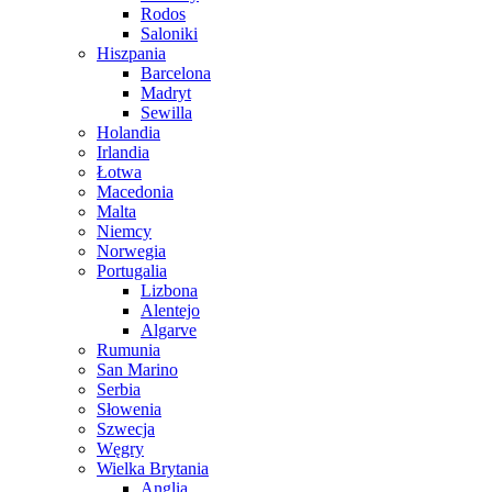
Rodos
Saloniki
Hiszpania
Barcelona
Madryt
Sewilla
Holandia
Irlandia
Łotwa
Macedonia
Malta
Niemcy
Norwegia
Portugalia
Lizbona
Alentejo
Algarve
Rumunia
San Marino
Serbia
Słowenia
Szwecja
Węgry
Wielka Brytania
Anglia