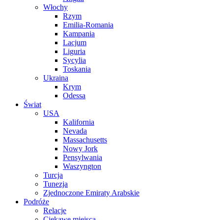
Włochy
Rzym
Emilia-Romania
Kampania
Lacjum
Liguria
Sycylia
Toskania
Ukraina
Krym
Odessa
Świat
USA
Kalifornia
Nevada
Massachusetts
Nowy Jork
Pensylwania
Waszyngton
Turcja
Tunezja
Zjednoczone Emiraty Arabskie
Podróże
Relacje
Ciekawe miejsca