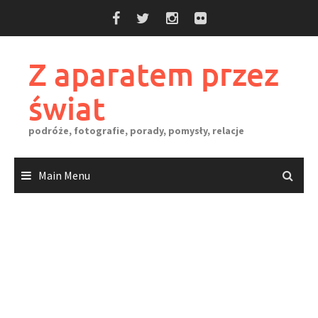
Skip
to
content
Z aparatem przez
świat
podróże, fotografie, porady, pomysły, relacje
Main Menu