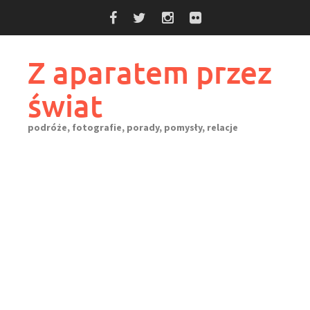
Skip
to
content
Z aparatem przez
świat
podróże, fotografie, porady, pomysły, relacje