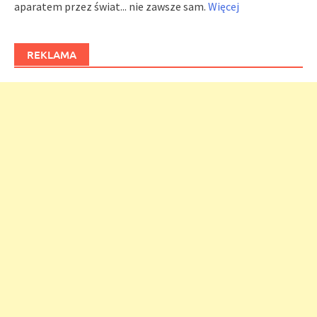
aparatem przez świat... nie zawsze sam.
Więcej
REKLAMA