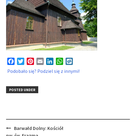
Facebook
Twitter
Pinterest
Email
LinkedIn
WhatsApp
Wykop
Podobało się? Podziel się z innymi!
POSTED UNDER
Post
Barwałd Dolny: Kościół
navigation
pw. św. Erazma