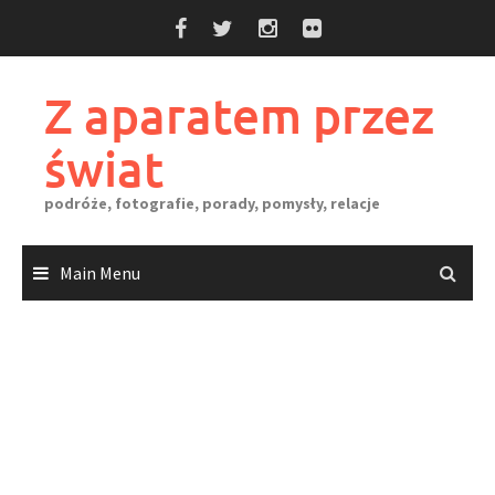
Skip
to
content
Z aparatem przez
świat
podróże, fotografie, porady, pomysły, relacje
Main Menu