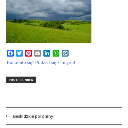
Facebook
Twitter
Pinterest
Email
LinkedIn
WhatsApp
Wykop
Podobało się? Podziel się z innymi!
POSTED UNDER
Post
Beskidzkie połoniny
navigation