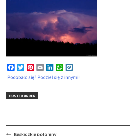
Facebook
Twitter
Pinterest
Email
LinkedIn
WhatsApp
Wykop
Podobało się? Podziel się z innymi!
POSTED UNDER
Post
Beskidzkie połoniny