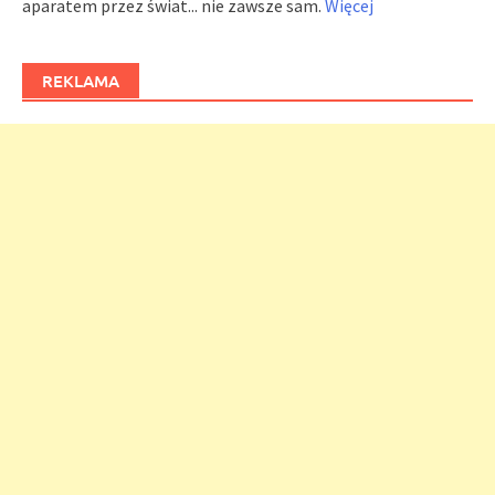
aparatem przez świat... nie zawsze sam.
Więcej
REKLAMA