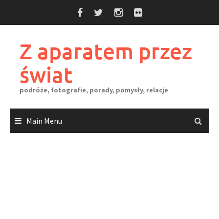
Skip
to
content
Z aparatem przez
świat
podróże, fotografie, porady, pomysły, relacje
Main Menu