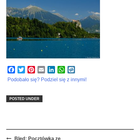
Facebook
Twitter
Pinterest
Email
LinkedIn
WhatsApp
Wykop
Podobało się? Podziel się z innymi!
POSTED UNDER
Post
Bled: Pocztówka ze