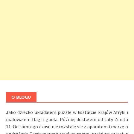
O BLOGU
Jako dziecko układałem puzzle w kształcie krajów Afryki i
malowałem flagi i godła. Później dostałem od taty Zenita
11. Od tamtego czasu nie rozstaję się z aparatem i marzę o
podróżach. Częśc marzeń zrealizowałem, część wciąż jest w