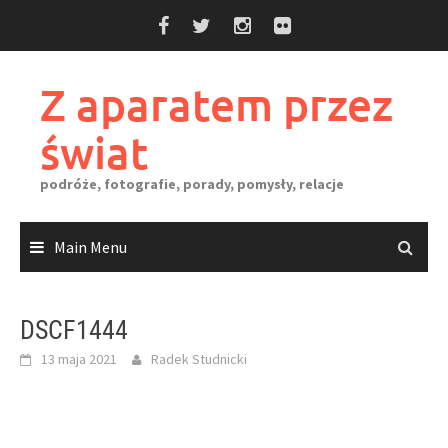
Skip
to
content
Z aparatem przez
świat
podróże, fotografie, porady, pomysły, relacje
Main Menu
DSCF1444
13 maja 2021
Radek Studnicki