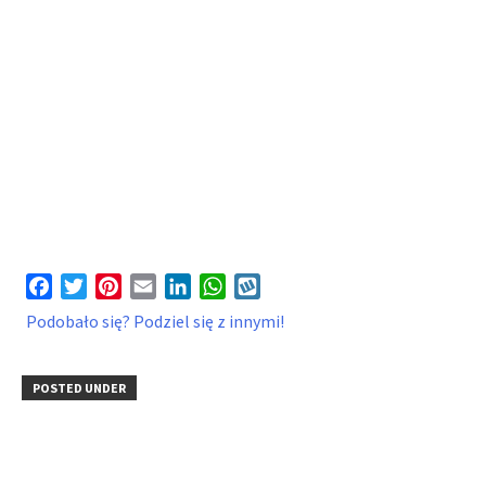
Facebook
Twitter
Pinterest
Email
LinkedIn
WhatsApp
Wykop
Podobało się? Podziel się z innymi!
POSTED UNDER