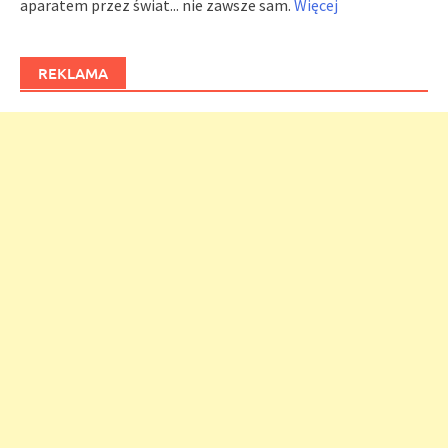
aparatem przez świat... nie zawsze sam.
Więcej
REKLAMA