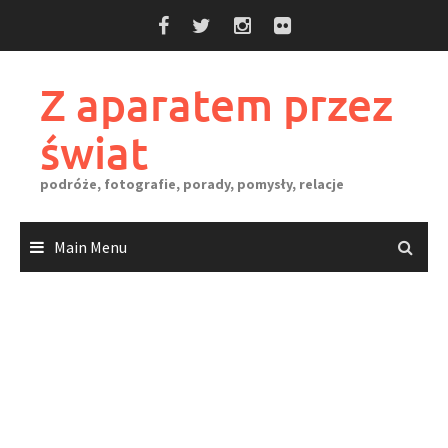
Skip
to
content
Z aparatem przez
świat
podróże, fotografie, porady, pomysły, relacje
Main Menu