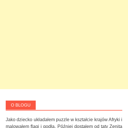
O BLOGU
Jako dziecko układałem puzzle w kształcie krajów Afryki i
malowałem flagi i godła. Później dostałem od taty Zenita