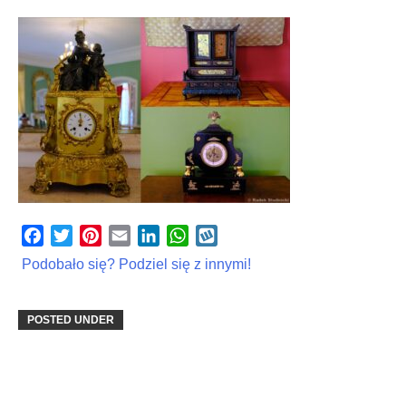
Facebook
Twitter
Pinterest
Email
LinkedIn
WhatsApp
Wykop
Podobało się? Podziel się z innymi!
POSTED UNDER