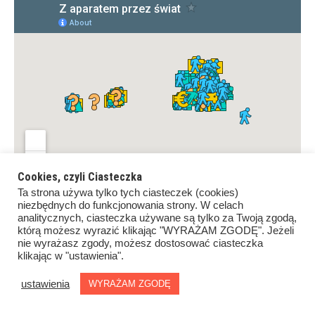
Cookies, czyli Ciasteczka
Ta strona używa tylko tych ciasteczek (cookies)
niezbędnych do funkcjonowania strony. W celach
analitycznych, ciasteczka używane są tylko za Twoją zgodą,
którą możesz wyrazić klikając "WYRAŻAM ZGODĘ". Jeżeli
nie wyrażasz zgody, możesz dostosować ciasteczka
klikając w "ustawienia".
Copyrights ©Z aparatem przez świat. All rights reserved.
Proudly powered by
WordPress
.
|
Theme: Awaken by
ustawienia
WYRAŻAM ZGODĘ
ThemezHut
.