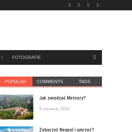
FOTOGRAFIE
POPULAR
COMMENTS
TAGS
Jak zwiedzać Meteory?
9 czerwca, 2015
Zobaczyć Neapol i umrzeć?