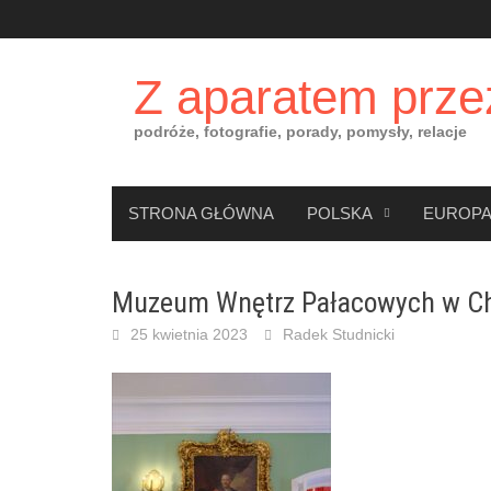
Skip
to
content
Z aparatem prze
podróże, fotografie, porady, pomysły, relacje
STRONA GŁÓWNA
POLSKA
EUROP
Muzeum Wnętrz Pałacowych w Ch
25 kwietnia 2023
Radek Studnicki