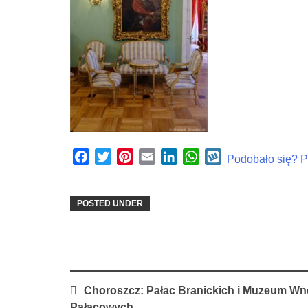
Facebook
Twitter
Pinterest
Email
LinkedIn
WhatsApp
Wykop
Podobało się? Po
POSTED UNDER
Post
Choroszcz: Pałac Branickich i Muzeum Wn
navigation
Pałacowych