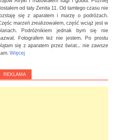
krajów Afryki i malowałem flagi i godła. Później
dostałem od taty Zenita 11. Od tamtego czasu nie
rozstaję się z aparatem i marzę o podróżach.
Częśc marzeń zrealizowałem, część wciąż jest w
planach. Podróżnikiem jednak bym się nie
nazwał. Fotografem też nie jestem. Po prostu
plątam się z aparatem przez świat... nie zawsze
sam.
Więcej
REKLAMA