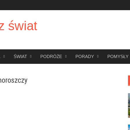
z świat
A
ŚWIAT
PODRÓŻE
PORADY
POMYSŁY
oroszczy