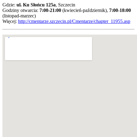
Gdzie:
ul. Ku Słońcu 125a
, Szczecin
Godziny otwarcia:
7:00-21:00
(kwiecień-październik),
7:00-18:00
(listopad-marzec)
Więcej:
http://cmentarze.szczecin.pl/Cmentarze/chapter_11955.asp