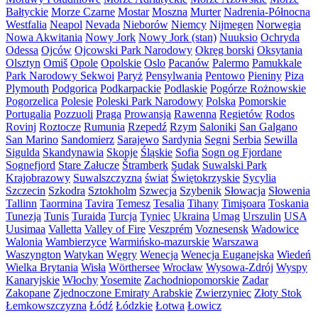
Bałtyckie
Morze Czarne
Mostar
Moszna
Murter
Nadrenia-Północna
Westfalia
Neapol
Nevada
Nieborów
Niemcy
Nijmegen
Norwegia
Nowa Akwitania
Nowy Jork
Nowy Jork (stan)
Nuuksio
Ochryda
Odessa
Ojców
Ojcowski Park Narodowy
Okręg borski
Oksytania
Olsztyn
Omiš
Opole
Opolskie
Oslo
Pacanów
Palermo
Pamukkale
Park Narodowy Sekwoi
Paryż
Pensylwania
Pentowo
Pieniny
Piza
Plymouth
Podgorica
Podkarpackie
Podlaskie
Pogórze Rożnowskie
Pogorzelica
Polesie
Poleski Park Narodowy
Polska
Pomorskie
Portugalia
Pozzuoli
Praga
Prowansja
Rawenna
Regietów
Rodos
Rovinj
Roztocze
Rumunia
Rzepedź
Rzym
Saloniki
San Galgano
San Marino
Sandomierz
Sarajewo
Sardynia
Segni
Serbia
Sewilla
Sigulda
Skandynawia
Skopje
Śląskie
Sofia
Sogn og Fjordane
Sognefjord
Stare Załucze
Štramberk
Sudak
Suwalski Park
Krajobrazowy
Suwalszczyzna
świat
Świętokrzyskie
Sycylia
Szczecin
Szkodra
Sztokholm
Szwecja
Szybenik
Słowacja
Słowenia
Tallinn
Taormina
Tavira
Temesz
Tesalia
Tihany
Timişoara
Toskania
Tunezja
Tunis
Turaida
Turcja
Tyniec
Ukraina
Umag
Urszulin
USA
Uusimaa
Valletta
Valley of Fire
Veszprém
Voznesensk
Wadowice
Walonia
Wambierzyce
Warmińsko-mazurskie
Warszawa
Waszyngton
Watykan
Węgry
Wenecja
Wenecja Euganejska
Wiedeń
Wielka Brytania
Wisła
Wörthersee
Wrocław
Wysowa-Zdrój
Wyspy
Kanaryjskie
Włochy
Yosemite
Zachodniopomorskie
Zadar
Zakopane
Zjednoczone Emiraty Arabskie
Zwierzyniec
Złoty Stok
Łemkowszczyzna
Łódź
Łódzkie
Łotwa
Łowicz