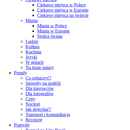
Ciekawe miejsca w Polsce
Ciekawe miejsca w Europie
Ciekawe miejsca na świecie
Miasta
Miasta w Polsce
Miasta w Europie
Stolice świata
Ludzie
Kultura
Kuchnia
Języki
W górach
Na łonie natury
Porady
Co zobaczyć?
Sposoby na podróż
Dla kierowców
Dla fotografów
Ceny
Noclegi
Jak dojechać?
Transport i komunikacja
Recenzje
Pomysły