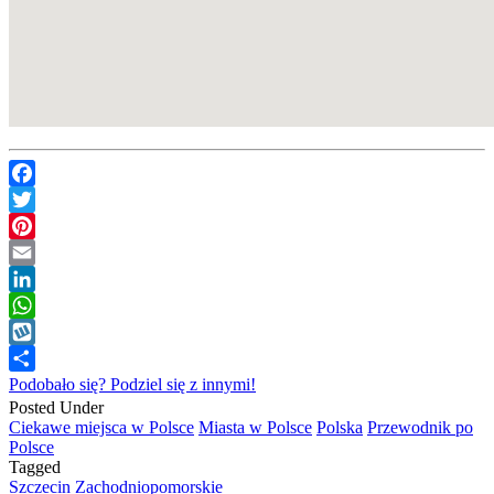
Facebook
Twitter
Pinterest
Email
LinkedIn
WhatsApp
Wykop
Podobało się? Podziel się z innymi!
Posted Under
Ciekawe miejsca w Polsce
Miasta w Polsce
Polska
Przewodnik po
Polsce
Tagged
Szczecin
Zachodniopomorskie