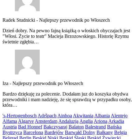
Radek Studnicki
-
Najlepszy przewodnik po Włoszech
Dzień dobry. Na pewno fajną książką o włoskich obyczajach jest
"Włosi. Życie to teatr" Macieja Brzozowskiego. Historię Rzymu
świetnie zgłębia…
Iza
-
Najlepszy przewodnik po Włoszech
Bardzo dziękuję za polecenie. Dodałam juz do koszyka obydwa
przewodniki i mam nadzieję, że się sprawdzą w przypadku osoby,
która…
's-Hertogenbosch
Adršpach
Ainhoa
Akwitania
Albania
Alentejo
Alfama
Algarve
Amsterdam
Andaluzja
Anglia
Ariona
Arkadia
Austria
Bad Honnef
Bakczysaraj
Balaton
Balestrand
Bańska
Bystrzyca
Barcelona
Bardejów
Barwałd Dolny
Bałkany
Belgia
Belgrad
Berlin
Beskid Niski
Beskid Śląski
Beskid Żywiecki