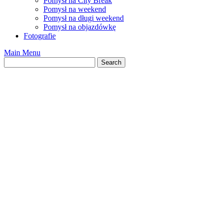
Pomysł na City Break
Pomysł na weekend
Pomysł na długi weekend
Pomysł na objazdówkę
Fotografie
Main Menu