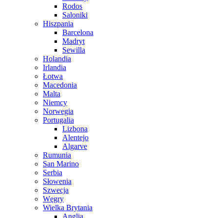
Rodos
Saloniki
Hiszpania
Barcelona
Madryt
Sewilla
Holandia
Irlandia
Łotwa
Macedonia
Malta
Niemcy
Norwegia
Portugalia
Lizbona
Alentejo
Algarve
Rumunia
San Marino
Serbia
Słowenia
Szwecja
Węgry
Wielka Brytania
Anglia