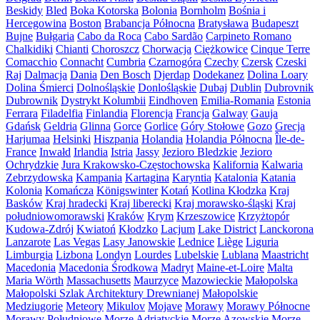
Beskidy
Bled
Boka Kotorska
Bolonia
Bornholm
Bośnia i
Hercegowina
Boston
Brabancja Północna
Bratysława
Budapeszt
Bujne
Bułgaria
Cabo da Roca
Cabo Sardão
Carpineto Romano
Chalkidiki
Chianti
Choroszcz
Chorwacja
Ciężkowice
Cinque Terre
Comacchio
Connacht
Cumbria
Czarnogóra
Czechy
Czersk
Czeski
Raj
Dalmacja
Dania
Den Bosch
Djerdap
Dodekanez
Dolina Loary
Dolina Śmierci
Dolnośląskie
Donlośląskie
Dubaj
Dublin
Dubrovnik
Dubrownik
Dystrykt Kolumbii
Eindhoven
Emilia-Romania
Estonia
Ferrara
Filadelfia
Finlandia
Florencja
Francja
Galway
Gauja
Gdańsk
Geldria
Glinna
Gorce
Gorlice
Góry Stołowe
Gozo
Grecja
Harjumaa
Helsinki
Hiszpania
Holandia
Holandia Północna
Île-de-
France
Inwałd
Irlandia
Istria
Jassy
Jezioro Bledzkie
Jezioro
Ochrydzkie
Jura Krakowsko-Częstochowska
Kalifornia
Kalwaria
Zebrzydowska
Kampania
Kartagina
Karyntia
Katalonia
Katania
Kolonia
Komańcza
Königswinter
Kotań
Kotlina Kłodzka
Kraj
Basków
Kraj hradecki
Kraj liberecki
Kraj morawsko-śląski
Kraj
południowomorawski
Kraków
Krym
Krzeszowice
Krzyżtopór
Kudowa-Zdrój
Kwiatoń
Kłodzko
Lacjum
Lake District
Lanckorona
Lanzarote
Las Vegas
Lasy Janowskie
Lednice
Liège
Liguria
Limburgia
Lizbona
Londyn
Lourdes
Lubelskie
Lublana
Maastricht
Macedonia
Macedonia Środkowa
Madryt
Maine-et-Loire
Malta
Maria Wörth
Massachusetts
Maurzyce
Mazowieckie
Małopolska
Małopolski Szlak Architektury Drewnianej
Małopolskie
Medziugorie
Meteory
Mikulov
Mojave
Morawy
Morawy Północne
Morawy Południowe
Morze Adriatyckie
Morze Azowskie
Morze