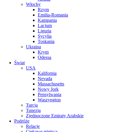
Włochy
Rzym
Emilia-Romania
Kampania
Lacjum
Liguria
Sycylia
Toskania
Ukraina
Krym
Odessa
Świat
USA
Kalifornia
Nevada
Massachusetts
Nowy Jork
Pensylwania
Waszyngton
Turcja
Tunezja
Zjednoczone Emiraty Arabskie
Podróże
Relacje
Ciekawe miejsca