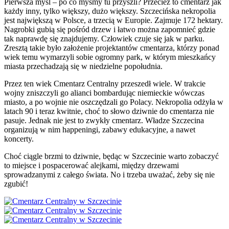
Pierwsza myśl – po co myśmy tu przyszli? Przecież to cmentarz jak
każdy inny, tylko większy, dużo większy. Szczecińska nekropolia
jest największą w Polsce, a trzecią w Europie. Zajmuje 172 hektary.
Nagrobki gubią się pośród drzew i łatwo można zapomnieć gdzie
tak naprawdę się znajdujemy. Człowiek czuje się jak w parku.
Zresztą takie było założenie projektantów cmentarza, którzy ponad
wiek temu wymarzyli sobie ogromny park, w którym mieszkańcy
miasta przechadzają się w niedzielne popołudnia.
Przez ten wiek Cmentarz Centralny przeszedł wiele. W trakcie
wojny zniszczyli go alianci bombardując niemieckie wówczas
miasto, a po wojnie nie oszczędzali go Polacy. Nekropolia odżyła w
latach 90 i teraz kwitnie, choć to słowo dziwnie do cmentarza nie
pasuje. Jednak nie jest to zwykły cmentarz. Władze Szczecina
organizują w nim happeningi, zabawy edukacyjne, a nawet
koncerty.
Choć ciągle brzmi to dziwnie, będąc w Szczecinie warto zobaczyć
to miejsce i pospacerować alejkami, między drzewami
sprowadzanymi z całego świata. No i trzeba uważać, żeby się nie
zgubić!