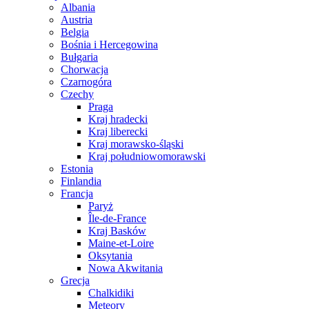
Albania
Austria
Belgia
Bośnia i Hercegowina
Bułgaria
Chorwacja
Czarnogóra
Czechy
Praga
Kraj hradecki
Kraj liberecki
Kraj morawsko-śląski
Kraj południowomorawski
Estonia
Finlandia
Francja
Paryż
Île-de-France
Kraj Basków
Maine-et-Loire
Oksytania
Nowa Akwitania
Grecja
Chalkidiki
Meteory