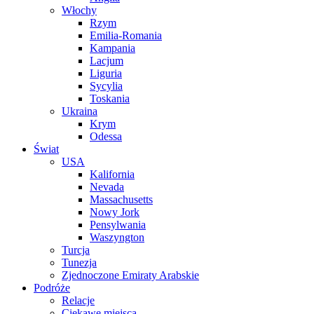
Włochy
Rzym
Emilia-Romania
Kampania
Lacjum
Liguria
Sycylia
Toskania
Ukraina
Krym
Odessa
Świat
USA
Kalifornia
Nevada
Massachusetts
Nowy Jork
Pensylwania
Waszyngton
Turcja
Tunezja
Zjednoczone Emiraty Arabskie
Podróże
Relacje
Ciekawe miejsca