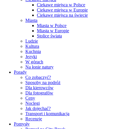
Ciekawe miejsca w Polsce
Ciekawe miejsca w Europie
Ciekawe miejsca na świecie
Miasta
Miasta w Polsce
Miasta w Europie
Stolice świata
Ludzie
Kultura
Kuchnia
Języki
W górach
Na łonie natury
Porady
Co zobaczyć?
Sposoby na podróż
Dla kierowców
Dla fotografów
Ceny
Noclegi
Jak dojechać?
Transport i komunikacja
Recenzje
Pomysły