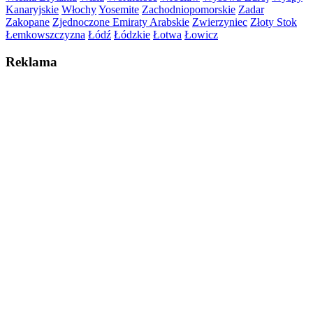
Kanaryjskie
Włochy
Yosemite
Zachodniopomorskie
Zadar
Zakopane
Zjednoczone Emiraty Arabskie
Zwierzyniec
Złoty Stok
Łemkowszczyzna
Łódź
Łódzkie
Łotwa
Łowicz
Reklama