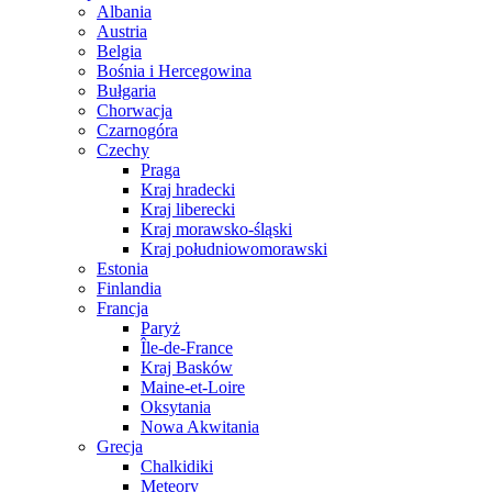
Albania
Austria
Belgia
Bośnia i Hercegowina
Bułgaria
Chorwacja
Czarnogóra
Czechy
Praga
Kraj hradecki
Kraj liberecki
Kraj morawsko-śląski
Kraj południowomorawski
Estonia
Finlandia
Francja
Paryż
Île-de-France
Kraj Basków
Maine-et-Loire
Oksytania
Nowa Akwitania
Grecja
Chalkidiki
Meteory