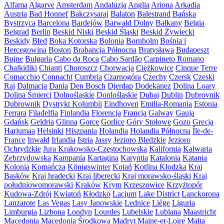
Alfama
Algarve
Amsterdam
Andaluzja
Anglia
Ariona
Arkadia
Austria
Bad Honnef
Bakczysaraj
Balaton
Balestrand
Bańska
Bystrzyca
Barcelona
Bardejów
Barwałd Dolny
Bałkany
Belgia
Belgrad
Berlin
Beskid Niski
Beskid Śląski
Beskid Żywiecki
Beskidy
Bled
Boka Kotorska
Bolonia
Bornholm
Bośnia i
Hercegowina
Boston
Brabancja Północna
Bratysława
Budapeszt
Bujne
Bułgaria
Cabo da Roca
Cabo Sardão
Carpineto Romano
Chalkidiki
Chianti
Choroszcz
Chorwacja
Ciężkowice
Cinque Terre
Comacchio
Connacht
Cumbria
Czarnogóra
Czechy
Czersk
Czeski
Raj
Dalmacja
Dania
Den Bosch
Djerdap
Dodekanez
Dolina Loary
Dolina Śmierci
Dolnośląskie
Donlośląskie
Dubaj
Dublin
Dubrovnik
Dubrownik
Dystrykt Kolumbii
Eindhoven
Emilia-Romania
Estonia
Ferrara
Filadelfia
Finlandia
Florencja
Francja
Galway
Gauja
Gdańsk
Geldria
Glinna
Gorce
Gorlice
Góry Stołowe
Gozo
Grecja
Harjumaa
Helsinki
Hiszpania
Holandia
Holandia Północna
Île-de-
France
Inwałd
Irlandia
Istria
Jassy
Jezioro Bledzkie
Jezioro
Ochrydzkie
Jura Krakowsko-Częstochowska
Kalifornia
Kalwaria
Zebrzydowska
Kampania
Kartagina
Karyntia
Katalonia
Katania
Kolonia
Komańcza
Königswinter
Kotań
Kotlina Kłodzka
Kraj
Basków
Kraj hradecki
Kraj liberecki
Kraj morawsko-śląski
Kraj
południowomorawski
Kraków
Krym
Krzeszowice
Krzyżtopór
Kudowa-Zdrój
Kwiatoń
Kłodzko
Lacjum
Lake District
Lanckorona
Lanzarote
Las Vegas
Lasy Janowskie
Lednice
Liège
Liguria
Limburgia
Lizbona
Londyn
Lourdes
Lubelskie
Lublana
Maastricht
Macedonia
Macedonia Środkowa
Madryt
Maine-et-Loire
Malta