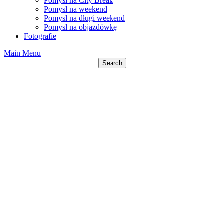
Pomysł na City Break
Pomysł na weekend
Pomysł na długi weekend
Pomysł na objazdówkę
Fotografie
Main Menu