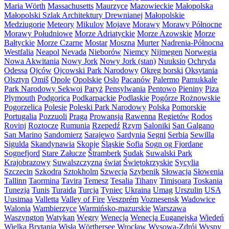
Maria Wörth
Massachusetts
Maurzyce
Mazowieckie
Małopolska
Małopolski Szlak Architektury Drewnianej
Małopolskie
Medziugorie
Meteory
Mikulov
Mojave
Morawy
Morawy Północne
Morawy Południowe
Morze Adriatyckie
Morze Azowskie
Morze
Bałtyckie
Morze Czarne
Mostar
Moszna
Murter
Nadrenia-Północna
Westfalia
Neapol
Nevada
Nieborów
Niemcy
Nijmegen
Norwegia
Nowa Akwitania
Nowy Jork
Nowy Jork (stan)
Nuuksio
Ochryda
Odessa
Ojców
Ojcowski Park Narodowy
Okręg borski
Oksytania
Olsztyn
Omiš
Opole
Opolskie
Oslo
Pacanów
Palermo
Pamukkale
Park Narodowy Sekwoi
Paryż
Pensylwania
Pentowo
Pieniny
Piza
Plymouth
Podgorica
Podkarpackie
Podlaskie
Pogórze Rożnowskie
Pogorzelica
Polesie
Poleski Park Narodowy
Polska
Pomorskie
Portugalia
Pozzuoli
Praga
Prowansja
Rawenna
Regietów
Rodos
Rovinj
Roztocze
Rumunia
Rzepedź
Rzym
Saloniki
San Galgano
San Marino
Sandomierz
Sarajewo
Sardynia
Segni
Serbia
Sewilla
Sigulda
Skandynawia
Skopje
Śląskie
Sofia
Sogn og Fjordane
Sognefjord
Stare Załucze
Štramberk
Sudak
Suwalski Park
Krajobrazowy
Suwalszczyzna
świat
Świętokrzyskie
Sycylia
Szczecin
Szkodra
Sztokholm
Szwecja
Szybenik
Słowacja
Słowenia
Tallinn
Taormina
Tavira
Temesz
Tesalia
Tihany
Timişoara
Toskania
Tunezja
Tunis
Turaida
Turcja
Tyniec
Ukraina
Umag
Urszulin
USA
Uusimaa
Valletta
Valley of Fire
Veszprém
Voznesensk
Wadowice
Walonia
Wambierzyce
Warmińsko-mazurskie
Warszawa
Waszyngton
Watykan
Węgry
Wenecja
Wenecja Euganejska
Wiedeń
Wielka Brytania
Wisła
Wörthersee
Wrocław
Wysowa-Zdrój
Wyspy