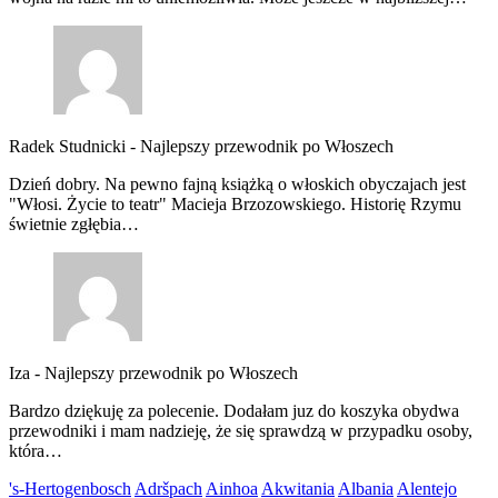
Radek Studnicki
-
Najlepszy przewodnik po Włoszech
Dzień dobry. Na pewno fajną książką o włoskich obyczajach jest
"Włosi. Życie to teatr" Macieja Brzozowskiego. Historię Rzymu
świetnie zgłębia…
Iza
-
Najlepszy przewodnik po Włoszech
Bardzo dziękuję za polecenie. Dodałam juz do koszyka obydwa
przewodniki i mam nadzieję, że się sprawdzą w przypadku osoby,
która…
's-Hertogenbosch
Adršpach
Ainhoa
Akwitania
Albania
Alentejo