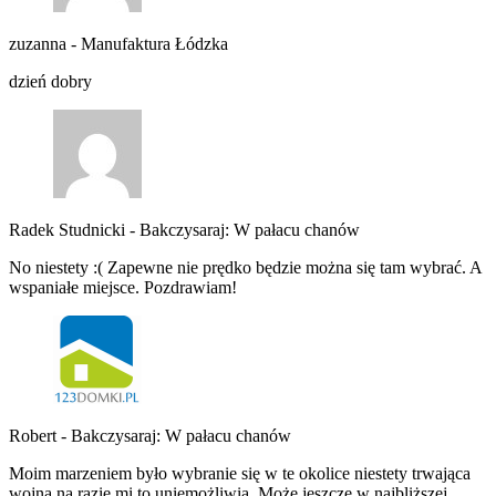
zuzanna
-
Manufaktura Łódzka
dzień dobry
Radek Studnicki
-
Bakczysaraj: W pałacu chanów
No niestety :( Zapewne nie prędko będzie można się tam wybrać. A
wspaniałe miejsce. Pozdrawiam!
Robert
-
Bakczysaraj: W pałacu chanów
Moim marzeniem było wybranie się w te okolice niestety trwająca
wojna na razie mi to uniemożliwia. Może jeszcze w najbliższej…