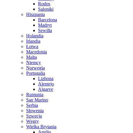
Rodos
Saloniki
Hiszpania
Barcelona
Madryt
Sewilla
Holandia
Irlandia
Łotwa
Macedonia
Malta
Niemcy
Norwegia
Portugalia
Lizbona
Alentejo
Algarve
Rumunia
San Marino
Serbia
Słowenia
Szwecja
Węgry
Wielka Brytania
Anglia