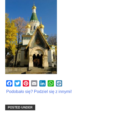
Facebook
Twitter
Pinterest
Email
LinkedIn
WhatsApp
Wykop
Podobało się? Podziel się z innymi!
POSTED UNDER