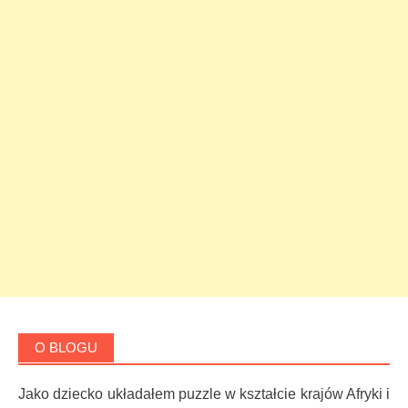
O BLOGU
Jako dziecko układałem puzzle w kształcie krajów Afryki i