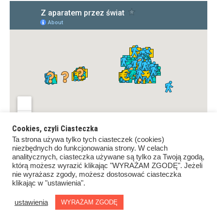
Cookies, czyli Ciasteczka
Ta strona używa tylko tych ciasteczek (cookies)
niezbędnych do funkcjonowania strony. W celach
analitycznych, ciasteczka używane są tylko za Twoją zgodą,
którą możesz wyrazić klikając "WYRAŻAM ZGODĘ". Jeżeli
nie wyrażasz zgody, możesz dostosować ciasteczka
klikając w "ustawienia".
Copyrights ©Z aparatem przez świat. All rights reserved.
Proudly powered by
WordPress
.
|
Theme: Awaken by
ustawienia
WYRAŻAM ZGODĘ
ThemezHut
.