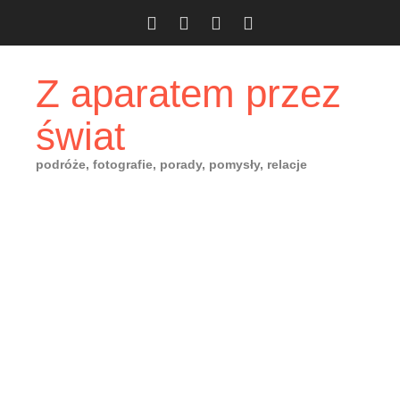
Skip
to
content
Z aparatem przez
świat
podróże, fotografie, porady, pomysły, relacje