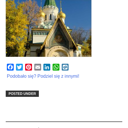
Facebook
Twitter
Pinterest
Email
LinkedIn
WhatsApp
Wykop
Podobało się? Podziel się z innymi!
POSTED UNDER