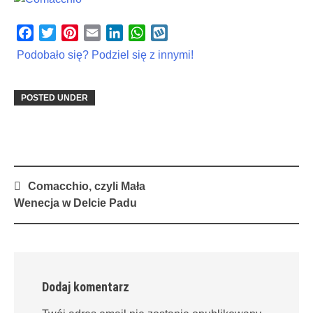
Facebook
Twitter
Pinterest
Email
LinkedIn
WhatsApp
Wykop
Podobało się? Podziel się z innymi!
POSTED UNDER
Post
Comacchio, czyli Mała
navigation
Wenecja w Delcie Padu
Dodaj komentarz