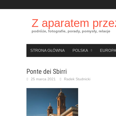
Skip
to
content
Z aparatem prze
podróże, fotografie, porady, pomysły, relacje
STRONA GŁÓWNA
POLSKA
EUROP
Ponte dei Sbirri
25 marca 2021
Radek Studnicki