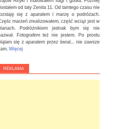
krajów Afryki i malowałem flagi i godła. Później
dostałem od taty Zenita 11. Od tamtego czasu nie
rozstaję się z aparatem i marzę o podróżach.
Częśc marzeń zrealizowałem, część wciąż jest w
planach. Podróżnikiem jednak bym się nie
nazwał. Fotografem też nie jestem. Po prostu
plątam się z aparatem przez świat... nie zawsze
sam.
Więcej
REKLAMA