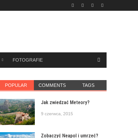
FOTOGRAFIE
POPULAR
COMMENTS
TAGS
Jak zwiedzać Meteory?
9 czerwca, 2015
Zobaczyć Neapol i umrzeć?