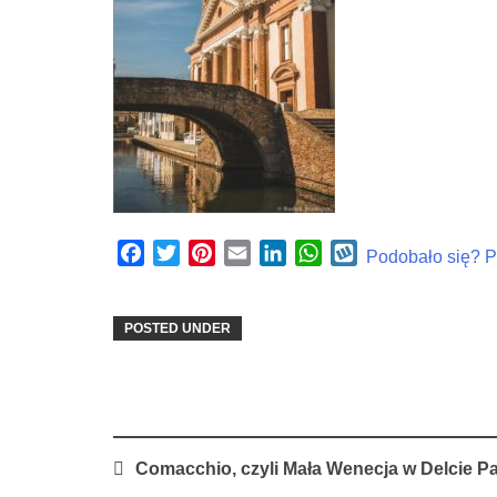
Facebook
Twitter
Pinterest
Email
LinkedIn
WhatsApp
Wykop
Podobało się? Po
POSTED UNDER
Post
Comacchio, czyli Mała Wenecja w Delcie P
navigation