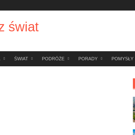
z świat
A
ŚWIAT
PODRÓŻE
PORADY
POMYSŁY