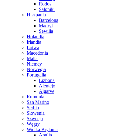
Rodos
Saloniki
Hiszpania
Barcelona
Madryt
Sewilla
Holandia
Irlandia
Łotwa
Macedonia
Malta
Niemcy
Norwegia
Portugalia
Lizbona
Alentejo
Algarve
Rumunia
San Marino
Serbia
Słowenia
Szwecja
Węgry
Wielka Brytania
Anglia