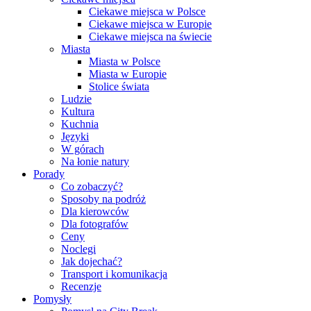
Ciekawe miejsca w Polsce
Ciekawe miejsca w Europie
Ciekawe miejsca na świecie
Miasta
Miasta w Polsce
Miasta w Europie
Stolice świata
Ludzie
Kultura
Kuchnia
Języki
W górach
Na łonie natury
Porady
Co zobaczyć?
Sposoby na podróż
Dla kierowców
Dla fotografów
Ceny
Noclegi
Jak dojechać?
Transport i komunikacja
Recenzje
Pomysły