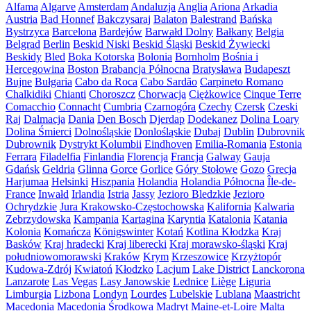
Alfama
Algarve
Amsterdam
Andaluzja
Anglia
Ariona
Arkadia
Austria
Bad Honnef
Bakczysaraj
Balaton
Balestrand
Bańska
Bystrzyca
Barcelona
Bardejów
Barwałd Dolny
Bałkany
Belgia
Belgrad
Berlin
Beskid Niski
Beskid Śląski
Beskid Żywiecki
Beskidy
Bled
Boka Kotorska
Bolonia
Bornholm
Bośnia i
Hercegowina
Boston
Brabancja Północna
Bratysława
Budapeszt
Bujne
Bułgaria
Cabo da Roca
Cabo Sardão
Carpineto Romano
Chalkidiki
Chianti
Choroszcz
Chorwacja
Ciężkowice
Cinque Terre
Comacchio
Connacht
Cumbria
Czarnogóra
Czechy
Czersk
Czeski
Raj
Dalmacja
Dania
Den Bosch
Djerdap
Dodekanez
Dolina Loary
Dolina Śmierci
Dolnośląskie
Donlośląskie
Dubaj
Dublin
Dubrovnik
Dubrownik
Dystrykt Kolumbii
Eindhoven
Emilia-Romania
Estonia
Ferrara
Filadelfia
Finlandia
Florencja
Francja
Galway
Gauja
Gdańsk
Geldria
Glinna
Gorce
Gorlice
Góry Stołowe
Gozo
Grecja
Harjumaa
Helsinki
Hiszpania
Holandia
Holandia Północna
Île-de-
France
Inwałd
Irlandia
Istria
Jassy
Jezioro Bledzkie
Jezioro
Ochrydzkie
Jura Krakowsko-Częstochowska
Kalifornia
Kalwaria
Zebrzydowska
Kampania
Kartagina
Karyntia
Katalonia
Katania
Kolonia
Komańcza
Königswinter
Kotań
Kotlina Kłodzka
Kraj
Basków
Kraj hradecki
Kraj liberecki
Kraj morawsko-śląski
Kraj
południowomorawski
Kraków
Krym
Krzeszowice
Krzyżtopór
Kudowa-Zdrój
Kwiatoń
Kłodzko
Lacjum
Lake District
Lanckorona
Lanzarote
Las Vegas
Lasy Janowskie
Lednice
Liège
Liguria
Limburgia
Lizbona
Londyn
Lourdes
Lubelskie
Lublana
Maastricht
Macedonia
Macedonia Środkowa
Madryt
Maine-et-Loire
Malta