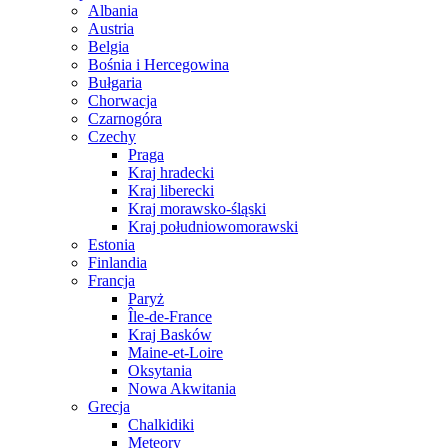
Albania
Austria
Belgia
Bośnia i Hercegowina
Bułgaria
Chorwacja
Czarnogóra
Czechy
Praga
Kraj hradecki
Kraj liberecki
Kraj morawsko-śląski
Kraj południowomorawski
Estonia
Finlandia
Francja
Paryż
Île-de-France
Kraj Basków
Maine-et-Loire
Oksytania
Nowa Akwitania
Grecja
Chalkidiki
Meteory