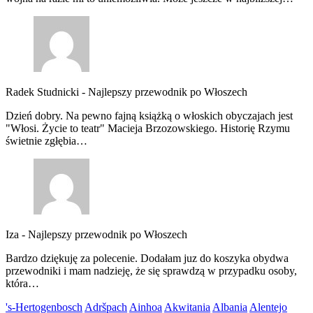
Radek Studnicki
-
Najlepszy przewodnik po Włoszech
Dzień dobry. Na pewno fajną książką o włoskich obyczajach jest
"Włosi. Życie to teatr" Macieja Brzozowskiego. Historię Rzymu
świetnie zgłębia…
Iza
-
Najlepszy przewodnik po Włoszech
Bardzo dziękuję za polecenie. Dodałam juz do koszyka obydwa
przewodniki i mam nadzieję, że się sprawdzą w przypadku osoby,
która…
's-Hertogenbosch
Adršpach
Ainhoa
Akwitania
Albania
Alentejo