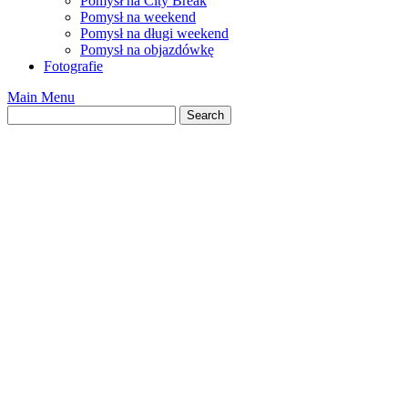
Pomysł na City Break
Pomysł na weekend
Pomysł na długi weekend
Pomysł na objazdówkę
Fotografie
Main Menu