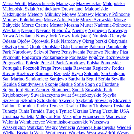
Maria Wörth
Massachusetts
Maurzyce
Mazowieckie
Małopolska
Małopolski Szlak Architektury Drewnianej
Małopolskie
Medziugorie
Meteory
Mikulov
Mojave
Morawy
Morawy Północne
Morawy Południowe
Morze Adriatyckie
Morze Azowskie
Morze
Bałtyckie
Morze Czarne
Mostar
Moszna
Murter
Nadrenia-Północna
Westfalia
Neapol
Nevada
Nieborów
Niemcy
Nijmegen
Norwegia
Nowa Akwitania
Nowy Jork
Nowy Jork (stan)
Nuuksio
Ochryda
Odessa
Ojców
Ojcowski Park Narodowy
Okręg borski
Oksytania
Olsztyn
Omiš
Opole
Opolskie
Oslo
Pacanów
Palermo
Pamukkale
Park Narodowy Sekwoi
Paryż
Pensylwania
Pentowo
Pieniny
Piza
Plymouth
Podgorica
Podkarpackie
Podlaskie
Pogórze Rożnowskie
Pogorzelica
Polesie
Poleski Park Narodowy
Polska
Pomorskie
Portugalia
Pozzuoli
Praga
Prowansja
Rawenna
Regietów
Rodos
Rovinj
Roztocze
Rumunia
Rzepedź
Rzym
Saloniki
San Galgano
San Marino
Sandomierz
Sarajewo
Sardynia
Segni
Serbia
Sewilla
Sigulda
Skandynawia
Skopje
Śląskie
Sofia
Sogn og Fjordane
Sognefjord
Stare Załucze
Štramberk
Sudak
Suwalski Park
Krajobrazowy
Suwalszczyzna
świat
Świętokrzyskie
Sycylia
Szczecin
Szkodra
Sztokholm
Szwecja
Szybenik
Słowacja
Słowenia
Tallinn
Taormina
Tavira
Temesz
Tesalia
Tihany
Timişoara
Toskania
Tunezja
Tunis
Turaida
Turcja
Tyniec
Ukraina
Umag
Urszulin
USA
Uusimaa
Valletta
Valley of Fire
Veszprém
Voznesensk
Wadowice
Walonia
Wambierzyce
Warmińsko-mazurskie
Warszawa
Waszyngton
Watykan
Węgry
Wenecja
Wenecja Euganejska
Wiedeń
Wielka Brytania
Wisła
Wörthersee
Wrocław
Wysowa-Zdrój
Wyspy