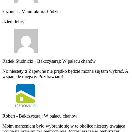
zuzanna
-
Manufaktura Łódzka
dzień dobry
Radek Studnicki
-
Bakczysaraj: W pałacu chanów
No niestety :( Zapewne nie prędko będzie można się tam wybrać. A
wspaniałe miejsce. Pozdrawiam!
Robert
-
Bakczysaraj: W pałacu chanów
Moim marzeniem było wybranie się w te okolice niestety trwająca
wojna na razie mi to uniemożliwia. Może jeszcze w najbliższej…