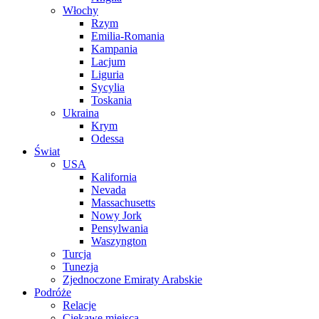
Włochy
Rzym
Emilia-Romania
Kampania
Lacjum
Liguria
Sycylia
Toskania
Ukraina
Krym
Odessa
Świat
USA
Kalifornia
Nevada
Massachusetts
Nowy Jork
Pensylwania
Waszyngton
Turcja
Tunezja
Zjednoczone Emiraty Arabskie
Podróże
Relacje
Ciekawe miejsca