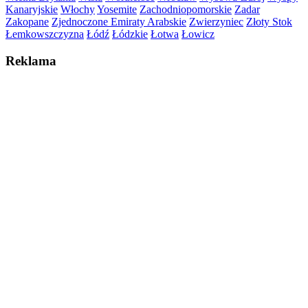
Kanaryjskie
Włochy
Yosemite
Zachodniopomorskie
Zadar
Zakopane
Zjednoczone Emiraty Arabskie
Zwierzyniec
Złoty Stok
Łemkowszczyzna
Łódź
Łódzkie
Łotwa
Łowicz
Reklama