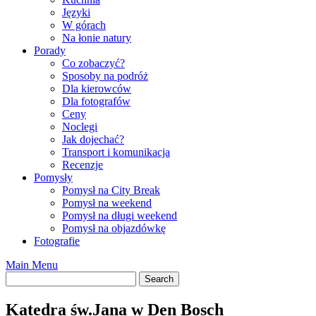
Języki
W górach
Na łonie natury
Porady
Co zobaczyć?
Sposoby na podróż
Dla kierowców
Dla fotografów
Ceny
Noclegi
Jak dojechać?
Transport i komunikacja
Recenzje
Pomysły
Pomysł na City Break
Pomysł na weekend
Pomysł na długi weekend
Pomysł na objazdówkę
Fotografie
Main Menu
Katedra św.Jana w Den Bosch