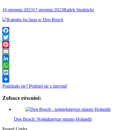
16 sierpnia 2023
17 sierpnia 2023
Radek Studnicki
Facebook
Twitter
Pinterest
Email
LinkedIn
WhatsApp
Wykop
Podobało się? Podziel się z innymi!
Zobacz również:
Den Bosch: Najładniejsze miasto Holandii
Posted Under