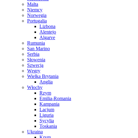
Malta
Niemcy
Norwegia
Portugalia
Lizbona
Alentejo
Algarve
Rumunia
San Marino
Serbia
Słowenia
Szwecja
Węgry
Wielka Brytania
Anglia
Włochy
Rzym
Emilia-Romania
Kampania
Lacjum
Liguria
Sycylia
Toskania
Ukraina
Krym