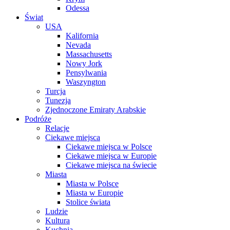
Odessa
Świat
USA
Kalifornia
Nevada
Massachusetts
Nowy Jork
Pensylwania
Waszyngton
Turcja
Tunezja
Zjednoczone Emiraty Arabskie
Podróże
Relacje
Ciekawe miejsca
Ciekawe miejsca w Polsce
Ciekawe miejsca w Europie
Ciekawe miejsca na świecie
Miasta
Miasta w Polsce
Miasta w Europie
Stolice świata
Ludzie
Kultura
Kuchnia