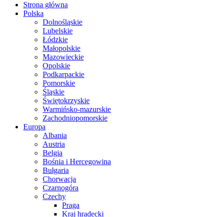
Strona główna
Polska
Dolnośląskie
Lubelskie
Łódzkie
Małopolskie
Mazowieckie
Opolskie
Podkarpackie
Pomorskie
Śląskie
Świętokrzyskie
Warmińsko-mazurskie
Zachodniopomorskie
Europa
Albania
Austria
Belgia
Bośnia i Hercegowina
Bułgaria
Chorwacja
Czarnogóra
Czechy
Praga
Kraj hradecki