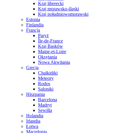
Kraj liberecki
Kraj morawsko-śląski
Kraj południowomorawski
Estonia
Finlandia
Francja
Paryż
Île-de-France
Kraj Basków
Maine-et-Loire
Oksytania
Nowa Akwitania
Grecja
Chalkidiki
Meteory
Rodos
Saloniki
Hiszpania
Barcelona
Madryt
Sewilla
Holandia
Irlandia
Łotwa
Macedonia