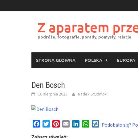
Skip
to
content
Z aparatem prze
podróże, fotografie, porady, pomysły, relacje
STRONA GŁÓWNA
POLSKA
EUROPA
Den Bosch
16 sierpnia 2023
Radek Studnicki
Facebook
Twitter
Pinterest
Email
LinkedIn
WhatsApp
Wykop
Podobało się? Pod
Zobacz również: