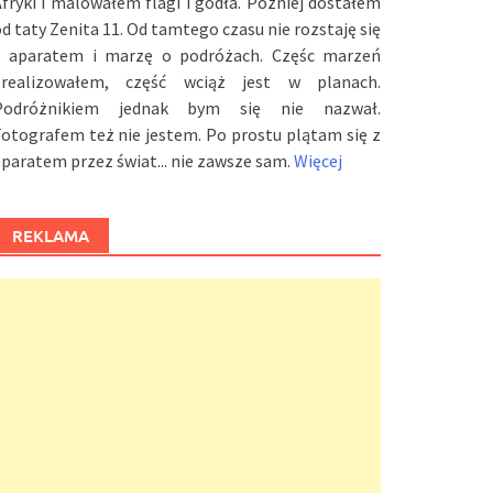
fryki i malowałem flagi i godła. Później dostałem
d taty Zenita 11. Od tamtego czasu nie rozstaję się
z aparatem i marzę o podróżach. Częśc marzeń
zrealizowałem, część wciąż jest w planach.
Podróżnikiem jednak bym się nie nazwał.
otografem też nie jestem. Po prostu plątam się z
paratem przez świat... nie zawsze sam.
Więcej
REKLAMA