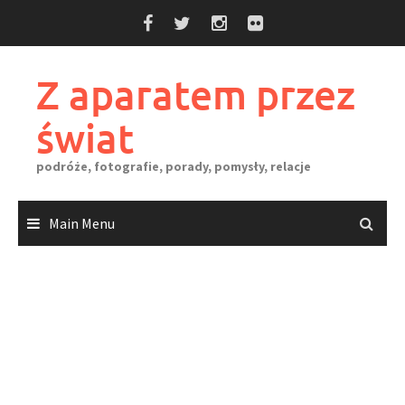
Skip
to
content
Z aparatem przez
świat
podróże, fotografie, porady, pomysły, relacje
Main Menu