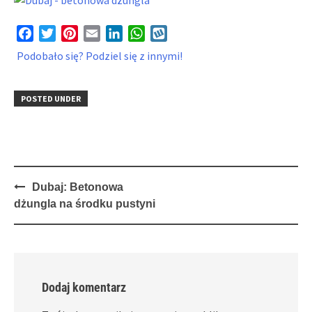
Facebook
Twitter
Pinterest
Email
LinkedIn
WhatsApp
Wykop
Podobało się? Podziel się z innymi!
POSTED UNDER
Post
Dubaj: Betonowa
navigation
dżungla na środku pustyni
Dodaj komentarz