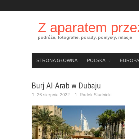
Skip
to
content
Z aparatem prze
podróże, fotografie, porady, pomysły, relacje
STRONA GŁÓWNA
POLSKA
EUROP
Burj Al-Arab w Dubaju
26 sierpnia 2022
Radek Studnicki