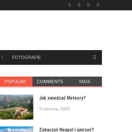
FOTOGRAFIE
POPULAR
COMMENTS
TAGS
Jak zwiedzać Meteory?
9 czerwca, 2015
Zobaczyć Neapol i umrzeć?