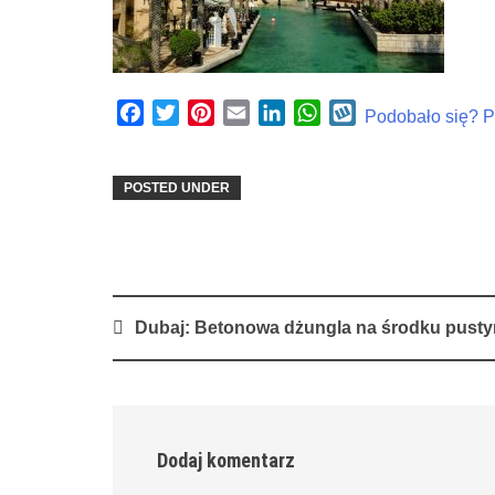
Facebook
Twitter
Pinterest
Email
LinkedIn
WhatsApp
Wykop
Podobało się? Po
POSTED UNDER
Post
Dubaj: Betonowa dżungla na środku pusty
navigation
Dodaj komentarz