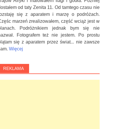
krajów Afryki i malowałem flagi i godła. Później
dostałem od taty Zenita 11. Od tamtego czasu nie
rozstaję się z aparatem i marzę o podróżach.
Częśc marzeń zrealizowałem, część wciąż jest w
planach. Podróżnikiem jednak bym się nie
nazwał. Fotografem też nie jestem. Po prostu
plątam się z aparatem przez świat... nie zawsze
sam.
Więcej
REKLAMA