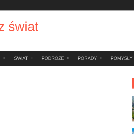
z świat
A
ŚWIAT
PODRÓŻE
PORADY
POMYSŁY