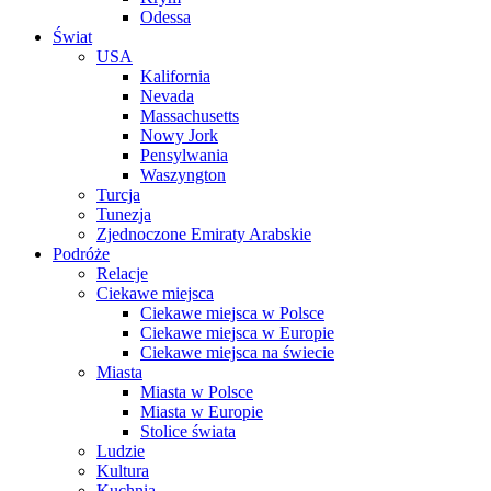
Odessa
Świat
USA
Kalifornia
Nevada
Massachusetts
Nowy Jork
Pensylwania
Waszyngton
Turcja
Tunezja
Zjednoczone Emiraty Arabskie
Podróże
Relacje
Ciekawe miejsca
Ciekawe miejsca w Polsce
Ciekawe miejsca w Europie
Ciekawe miejsca na świecie
Miasta
Miasta w Polsce
Miasta w Europie
Stolice świata
Ludzie
Kultura
Kuchnia