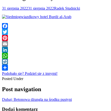
31 sierpnia 2022
31 sierpnia 2022
Radek Studnicki
Facebook
Twitter
Pinterest
Email
LinkedIn
WhatsApp
Wykop
Podobało się? Podziel się z innymi!
Posted Under
Post navigation
Dubaj: Betonowa dżungla na środku pustyni
Dodaj komentarz