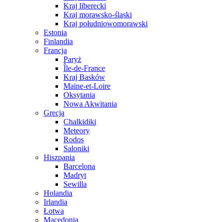
Kraj liberecki
Kraj morawsko-śląski
Kraj południowomorawski
Estonia
Finlandia
Francja
Paryż
Île-de-France
Kraj Basków
Maine-et-Loire
Oksytania
Nowa Akwitania
Grecja
Chalkidiki
Meteory
Rodos
Saloniki
Hiszpania
Barcelona
Madryt
Sewilla
Holandia
Irlandia
Łotwa
Macedonia