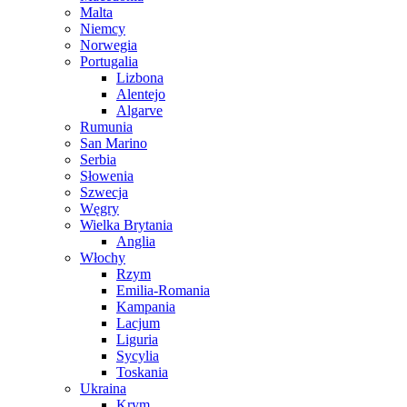
Malta
Niemcy
Norwegia
Portugalia
Lizbona
Alentejo
Algarve
Rumunia
San Marino
Serbia
Słowenia
Szwecja
Węgry
Wielka Brytania
Anglia
Włochy
Rzym
Emilia-Romania
Kampania
Lacjum
Liguria
Sycylia
Toskania
Ukraina
Krym