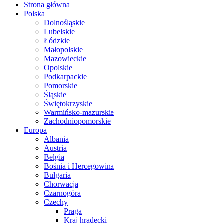
Strona główna
Polska
Dolnośląskie
Lubelskie
Łódzkie
Małopolskie
Mazowieckie
Opolskie
Podkarpackie
Pomorskie
Śląskie
Świętokrzyskie
Warmińsko-mazurskie
Zachodniopomorskie
Europa
Albania
Austria
Belgia
Bośnia i Hercegowina
Bułgaria
Chorwacja
Czarnogóra
Czechy
Praga
Kraj hradecki