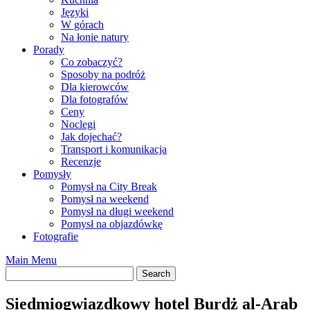
Języki
W górach
Na łonie natury
Porady
Co zobaczyć?
Sposoby na podróż
Dla kierowców
Dla fotografów
Ceny
Noclegi
Jak dojechać?
Transport i komunikacja
Recenzje
Pomysły
Pomysł na City Break
Pomysł na weekend
Pomysł na długi weekend
Pomysł na objazdówkę
Fotografie
Main Menu
Siedmiogwiazdkowy hotel Burdż al-Arab