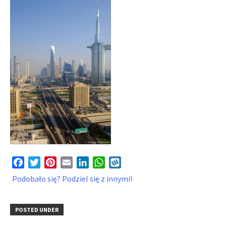
Facebook
Twitter
Pinterest
Email
LinkedIn
WhatsApp
Wykop
Podobało się? Podziel się z innymi!
POSTED UNDER