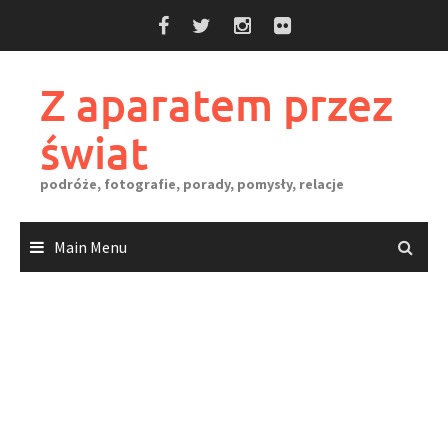
Skip
to
content
Z aparatem przez
świat
podróże, fotografie, porady, pomysły, relacje
Main Menu