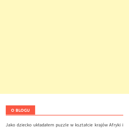
O BLOGU
Jako dziecko układałem puzzle w kształcie krajów Afryki i