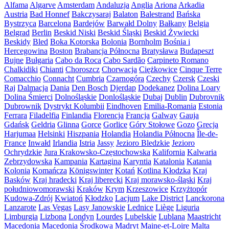
Alfama
Algarve
Amsterdam
Andaluzja
Anglia
Ariona
Arkadia
Austria
Bad Honnef
Bakczysaraj
Balaton
Balestrand
Bańska
Bystrzyca
Barcelona
Bardejów
Barwałd Dolny
Bałkany
Belgia
Belgrad
Berlin
Beskid Niski
Beskid Śląski
Beskid Żywiecki
Beskidy
Bled
Boka Kotorska
Bolonia
Bornholm
Bośnia i
Hercegowina
Boston
Brabancja Północna
Bratysława
Budapeszt
Bujne
Bułgaria
Cabo da Roca
Cabo Sardão
Carpineto Romano
Chalkidiki
Chianti
Choroszcz
Chorwacja
Ciężkowice
Cinque Terre
Comacchio
Connacht
Cumbria
Czarnogóra
Czechy
Czersk
Czeski
Raj
Dalmacja
Dania
Den Bosch
Djerdap
Dodekanez
Dolina Loary
Dolina Śmierci
Dolnośląskie
Donlośląskie
Dubaj
Dublin
Dubrovnik
Dubrownik
Dystrykt Kolumbii
Eindhoven
Emilia-Romania
Estonia
Ferrara
Filadelfia
Finlandia
Florencja
Francja
Galway
Gauja
Gdańsk
Geldria
Glinna
Gorce
Gorlice
Góry Stołowe
Gozo
Grecja
Harjumaa
Helsinki
Hiszpania
Holandia
Holandia Północna
Île-de-
France
Inwałd
Irlandia
Istria
Jassy
Jezioro Bledzkie
Jezioro
Ochrydzkie
Jura Krakowsko-Częstochowska
Kalifornia
Kalwaria
Zebrzydowska
Kampania
Kartagina
Karyntia
Katalonia
Katania
Kolonia
Komańcza
Königswinter
Kotań
Kotlina Kłodzka
Kraj
Basków
Kraj hradecki
Kraj liberecki
Kraj morawsko-śląski
Kraj
południowomorawski
Kraków
Krym
Krzeszowice
Krzyżtopór
Kudowa-Zdrój
Kwiatoń
Kłodzko
Lacjum
Lake District
Lanckorona
Lanzarote
Las Vegas
Lasy Janowskie
Lednice
Liège
Liguria
Limburgia
Lizbona
Londyn
Lourdes
Lubelskie
Lublana
Maastricht
Macedonia
Macedonia Środkowa
Madryt
Maine-et-Loire
Malta