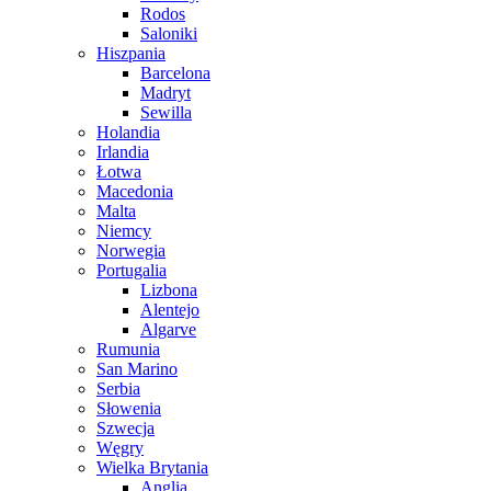
Rodos
Saloniki
Hiszpania
Barcelona
Madryt
Sewilla
Holandia
Irlandia
Łotwa
Macedonia
Malta
Niemcy
Norwegia
Portugalia
Lizbona
Alentejo
Algarve
Rumunia
San Marino
Serbia
Słowenia
Szwecja
Węgry
Wielka Brytania
Anglia