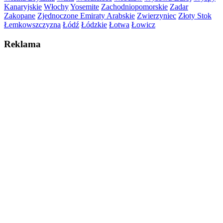
Kanaryjskie
Włochy
Yosemite
Zachodniopomorskie
Zadar
Zakopane
Zjednoczone Emiraty Arabskie
Zwierzyniec
Złoty Stok
Łemkowszczyzna
Łódź
Łódzkie
Łotwa
Łowicz
Reklama