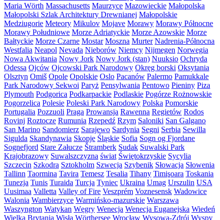
Maria Wörth
Massachusetts
Maurzyce
Mazowieckie
Małopolska
Małopolski Szlak Architektury Drewnianej
Małopolskie
Medziugorie
Meteory
Mikulov
Mojave
Morawy
Morawy Północne
Morawy Południowe
Morze Adriatyckie
Morze Azowskie
Morze
Bałtyckie
Morze Czarne
Mostar
Moszna
Murter
Nadrenia-Północna
Westfalia
Neapol
Nevada
Nieborów
Niemcy
Nijmegen
Norwegia
Nowa Akwitania
Nowy Jork
Nowy Jork (stan)
Nuuksio
Ochryda
Odessa
Ojców
Ojcowski Park Narodowy
Okręg borski
Oksytania
Olsztyn
Omiš
Opole
Opolskie
Oslo
Pacanów
Palermo
Pamukkale
Park Narodowy Sekwoi
Paryż
Pensylwania
Pentowo
Pieniny
Piza
Plymouth
Podgorica
Podkarpackie
Podlaskie
Pogórze Rożnowskie
Pogorzelica
Polesie
Poleski Park Narodowy
Polska
Pomorskie
Portugalia
Pozzuoli
Praga
Prowansja
Rawenna
Regietów
Rodos
Rovinj
Roztocze
Rumunia
Rzepedź
Rzym
Saloniki
San Galgano
San Marino
Sandomierz
Sarajewo
Sardynia
Segni
Serbia
Sewilla
Sigulda
Skandynawia
Skopje
Śląskie
Sofia
Sogn og Fjordane
Sognefjord
Stare Załucze
Štramberk
Sudak
Suwalski Park
Krajobrazowy
Suwalszczyzna
świat
Świętokrzyskie
Sycylia
Szczecin
Szkodra
Sztokholm
Szwecja
Szybenik
Słowacja
Słowenia
Tallinn
Taormina
Tavira
Temesz
Tesalia
Tihany
Timişoara
Toskania
Tunezja
Tunis
Turaida
Turcja
Tyniec
Ukraina
Umag
Urszulin
USA
Uusimaa
Valletta
Valley of Fire
Veszprém
Voznesensk
Wadowice
Walonia
Wambierzyce
Warmińsko-mazurskie
Warszawa
Waszyngton
Watykan
Węgry
Wenecja
Wenecja Euganejska
Wiedeń
Wielka Brytania
Wisła
Wörthersee
Wrocław
Wysowa-Zdrój
Wyspy