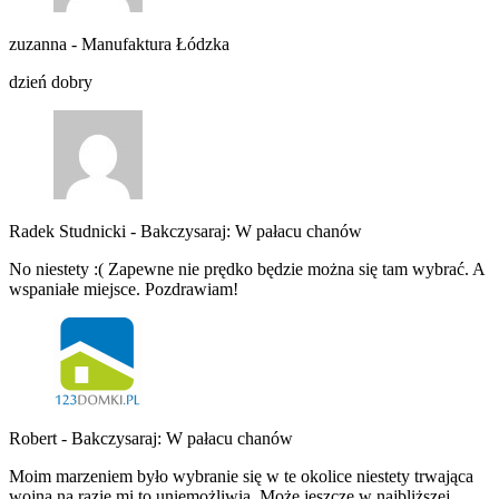
zuzanna
-
Manufaktura Łódzka
dzień dobry
Radek Studnicki
-
Bakczysaraj: W pałacu chanów
No niestety :( Zapewne nie prędko będzie można się tam wybrać. A
wspaniałe miejsce. Pozdrawiam!
Robert
-
Bakczysaraj: W pałacu chanów
Moim marzeniem było wybranie się w te okolice niestety trwająca
wojna na razie mi to uniemożliwia. Może jeszcze w najbliższej…