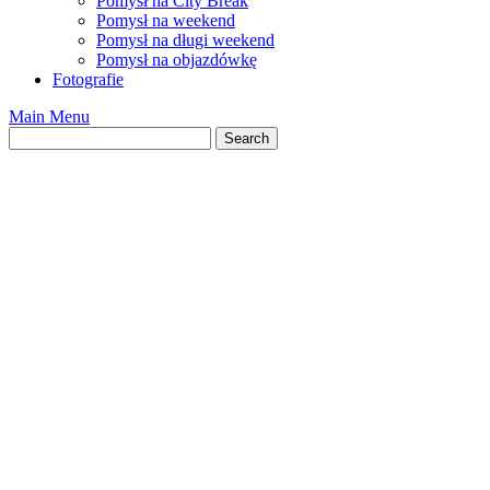
Pomysł na City Break
Pomysł na weekend
Pomysł na długi weekend
Pomysł na objazdówkę
Fotografie
Main Menu