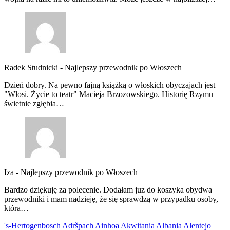
Radek Studnicki
-
Najlepszy przewodnik po Włoszech
Dzień dobry. Na pewno fajną książką o włoskich obyczajach jest
"Włosi. Życie to teatr" Macieja Brzozowskiego. Historię Rzymu
świetnie zgłębia…
Iza
-
Najlepszy przewodnik po Włoszech
Bardzo dziękuję za polecenie. Dodałam juz do koszyka obydwa
przewodniki i mam nadzieję, że się sprawdzą w przypadku osoby,
która…
's-Hertogenbosch
Adršpach
Ainhoa
Akwitania
Albania
Alentejo