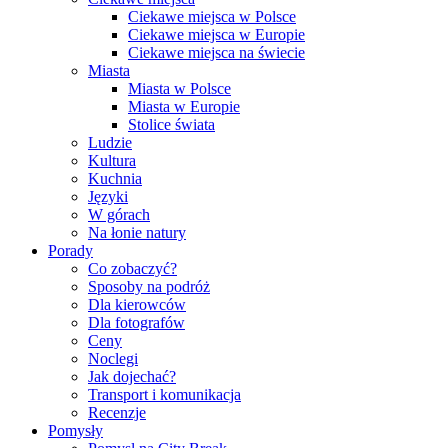
Ciekawe miejsca w Polsce
Ciekawe miejsca w Europie
Ciekawe miejsca na świecie
Miasta
Miasta w Polsce
Miasta w Europie
Stolice świata
Ludzie
Kultura
Kuchnia
Języki
W górach
Na łonie natury
Porady
Co zobaczyć?
Sposoby na podróż
Dla kierowców
Dla fotografów
Ceny
Noclegi
Jak dojechać?
Transport i komunikacja
Recenzje
Pomysły