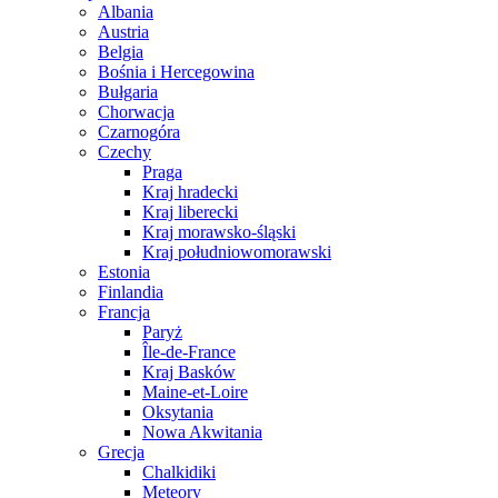
Albania
Austria
Belgia
Bośnia i Hercegowina
Bułgaria
Chorwacja
Czarnogóra
Czechy
Praga
Kraj hradecki
Kraj liberecki
Kraj morawsko-śląski
Kraj południowomorawski
Estonia
Finlandia
Francja
Paryż
Île-de-France
Kraj Basków
Maine-et-Loire
Oksytania
Nowa Akwitania
Grecja
Chalkidiki
Meteory