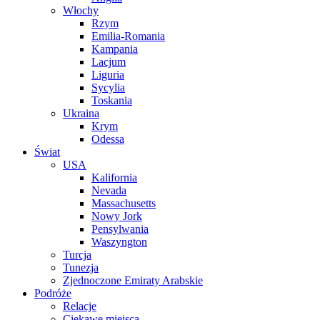
Włochy
Rzym
Emilia-Romania
Kampania
Lacjum
Liguria
Sycylia
Toskania
Ukraina
Krym
Odessa
Świat
USA
Kalifornia
Nevada
Massachusetts
Nowy Jork
Pensylwania
Waszyngton
Turcja
Tunezja
Zjednoczone Emiraty Arabskie
Podróże
Relacje
Ciekawe miejsca