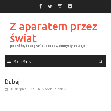
Skip
to
content
Z aparatem przez
świat
podróże, fotografie, porady, pomysły, relacje
Main Menu
Dubaj
31 sierpnia 2022
Radek Studnicki