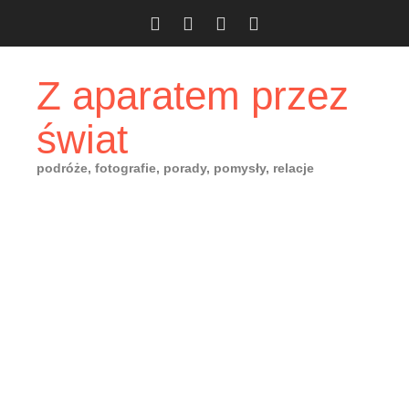
Skip
to
content
Z aparatem przez
świat
podróże, fotografie, porady, pomysły, relacje