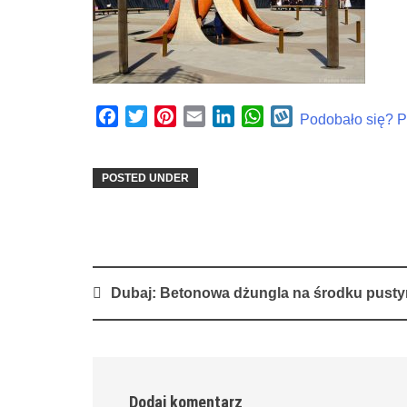
Facebook
Twitter
Pinterest
Email
LinkedIn
WhatsApp
Wykop
Podobało się? Po
POSTED UNDER
Post
Dubaj: Betonowa dżungla na środku pusty
navigation
Dodaj komentarz