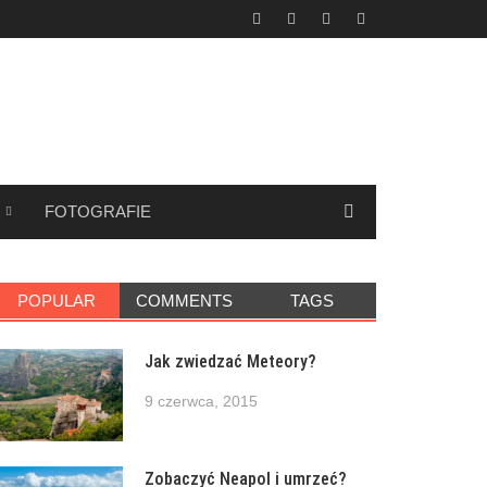
FOTOGRAFIE
POPULAR
COMMENTS
TAGS
Jak zwiedzać Meteory?
9 czerwca, 2015
Zobaczyć Neapol i umrzeć?