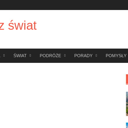
z świat
A
ŚWIAT
PODRÓŻE
PORADY
POMYSŁY