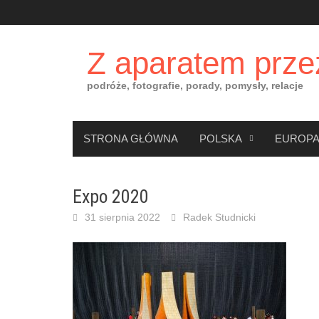
Skip
to
content
Z aparatem prze
podróże, fotografie, porady, pomysły, relacje
STRONA GŁÓWNA
POLSKA
EUROP
Expo 2020
31 sierpnia 2022
Radek Studnicki