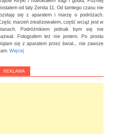
krajów Afryki i malowałem flagi i godła. Później
dostałem od taty Zenita 11. Od tamtego czasu nie
rozstaję się z aparatem i marzę o podróżach.
Częśc marzeń zrealizowałem, część wciąż jest w
planach. Podróżnikiem jednak bym się nie
nazwał. Fotografem też nie jestem. Po prostu
plątam się z aparatem przez świat... nie zawsze
sam.
Więcej
REKLAMA