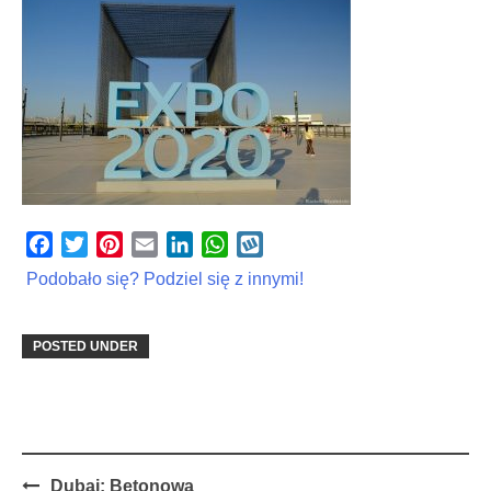
Facebook
Twitter
Pinterest
Email
LinkedIn
WhatsApp
Wykop
Podobało się? Podziel się z innymi!
POSTED UNDER
Post
Dubaj: Betonowa