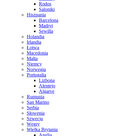
Rodos
Saloniki
Hiszpania
Barcelona
Madryt
Sewilla
Holandia
Irlandia
Łotwa
Macedonia
Malta
Niemcy
Norwegia
Portugalia
Lizbona
Alentejo
Algarve
Rumunia
San Marino
Serbia
Słowenia
Szwecja
Węgry
Wielka Brytania
Anglia