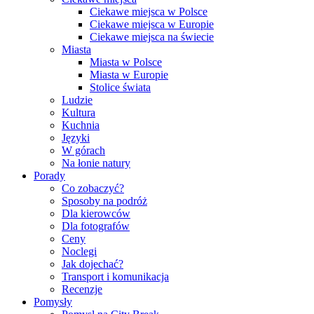
Ciekawe miejsca w Polsce
Ciekawe miejsca w Europie
Ciekawe miejsca na świecie
Miasta
Miasta w Polsce
Miasta w Europie
Stolice świata
Ludzie
Kultura
Kuchnia
Języki
W górach
Na łonie natury
Porady
Co zobaczyć?
Sposoby na podróż
Dla kierowców
Dla fotografów
Ceny
Noclegi
Jak dojechać?
Transport i komunikacja
Recenzje
Pomysły