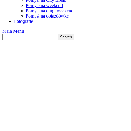
Pomysł na City Break
Pomysł na weekend
Pomysł na długi weekend
Pomysł na objazdówkę
Fotografie
Main Menu