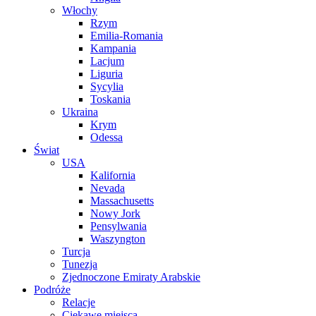
Włochy
Rzym
Emilia-Romania
Kampania
Lacjum
Liguria
Sycylia
Toskania
Ukraina
Krym
Odessa
Świat
USA
Kalifornia
Nevada
Massachusetts
Nowy Jork
Pensylwania
Waszyngton
Turcja
Tunezja
Zjednoczone Emiraty Arabskie
Podróże
Relacje
Ciekawe miejsca