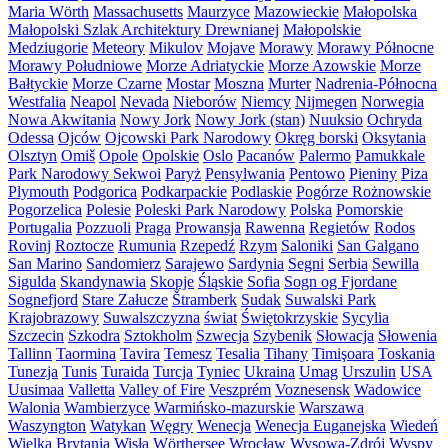
Maria Wörth
Massachusetts
Maurzyce
Mazowieckie
Małopolska
Małopolski Szlak Architektury Drewnianej
Małopolskie
Medziugorie
Meteory
Mikulov
Mojave
Morawy
Morawy Północne
Morawy Południowe
Morze Adriatyckie
Morze Azowskie
Morze
Bałtyckie
Morze Czarne
Mostar
Moszna
Murter
Nadrenia-Północna
Westfalia
Neapol
Nevada
Nieborów
Niemcy
Nijmegen
Norwegia
Nowa Akwitania
Nowy Jork
Nowy Jork (stan)
Nuuksio
Ochryda
Odessa
Ojców
Ojcowski Park Narodowy
Okręg borski
Oksytania
Olsztyn
Omiš
Opole
Opolskie
Oslo
Pacanów
Palermo
Pamukkale
Park Narodowy Sekwoi
Paryż
Pensylwania
Pentowo
Pieniny
Piza
Plymouth
Podgorica
Podkarpackie
Podlaskie
Pogórze Rożnowskie
Pogorzelica
Polesie
Poleski Park Narodowy
Polska
Pomorskie
Portugalia
Pozzuoli
Praga
Prowansja
Rawenna
Regietów
Rodos
Rovinj
Roztocze
Rumunia
Rzepedź
Rzym
Saloniki
San Galgano
San Marino
Sandomierz
Sarajewo
Sardynia
Segni
Serbia
Sewilla
Sigulda
Skandynawia
Skopje
Śląskie
Sofia
Sogn og Fjordane
Sognefjord
Stare Załucze
Štramberk
Sudak
Suwalski Park
Krajobrazowy
Suwalszczyzna
świat
Świętokrzyskie
Sycylia
Szczecin
Szkodra
Sztokholm
Szwecja
Szybenik
Słowacja
Słowenia
Tallinn
Taormina
Tavira
Temesz
Tesalia
Tihany
Timişoara
Toskania
Tunezja
Tunis
Turaida
Turcja
Tyniec
Ukraina
Umag
Urszulin
USA
Uusimaa
Valletta
Valley of Fire
Veszprém
Voznesensk
Wadowice
Walonia
Wambierzyce
Warmińsko-mazurskie
Warszawa
Waszyngton
Watykan
Węgry
Wenecja
Wenecja Euganejska
Wiedeń
Wielka Brytania
Wisła
Wörthersee
Wrocław
Wysowa-Zdrój
Wyspy