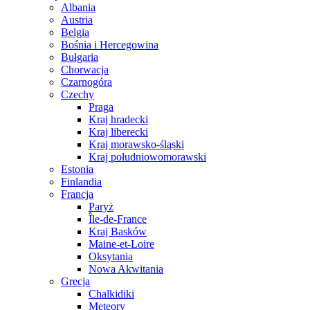
Albania
Austria
Belgia
Bośnia i Hercegowina
Bułgaria
Chorwacja
Czarnogóra
Czechy
Praga
Kraj hradecki
Kraj liberecki
Kraj morawsko-śląski
Kraj południowomorawski
Estonia
Finlandia
Francja
Paryż
Île-de-France
Kraj Basków
Maine-et-Loire
Oksytania
Nowa Akwitania
Grecja
Chalkidiki
Meteory