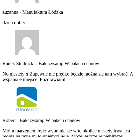
zuzanna
-
Manufaktura Łódzka
dzień dobry
Radek Studnicki
-
Bakczysaraj: W pałacu chanów
No niestety :( Zapewne nie prędko będzie można się tam wybrać. A
wspaniałe miejsce. Pozdrawiam!
Robert
-
Bakczysaraj: W pałacu chanów
Moim marzeniem było wybranie się w te okolice niestety trwająca
wojna na razie mi to uniemożliwia. Może jeszcze w najbliższej…