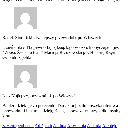
Radek Studnicki
-
Najlepszy przewodnik po Włoszech
Dzień dobry. Na pewno fajną książką o włoskich obyczajach jest
"Włosi. Życie to teatr" Macieja Brzozowskiego. Historię Rzymu
świetnie zgłębia…
Iza
-
Najlepszy przewodnik po Włoszech
Bardzo dziękuję za polecenie. Dodałam juz do koszyka obydwa
przewodniki i mam nadzieję, że się sprawdzą w przypadku osoby,
która…
's-Hertogenbosch
Adršpach
Ainhoa
Akwitania
Albania
Alentejo