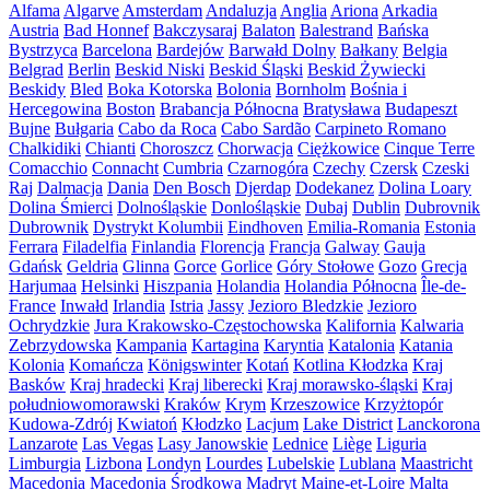
Alfama
Algarve
Amsterdam
Andaluzja
Anglia
Ariona
Arkadia
Austria
Bad Honnef
Bakczysaraj
Balaton
Balestrand
Bańska
Bystrzyca
Barcelona
Bardejów
Barwałd Dolny
Bałkany
Belgia
Belgrad
Berlin
Beskid Niski
Beskid Śląski
Beskid Żywiecki
Beskidy
Bled
Boka Kotorska
Bolonia
Bornholm
Bośnia i
Hercegowina
Boston
Brabancja Północna
Bratysława
Budapeszt
Bujne
Bułgaria
Cabo da Roca
Cabo Sardão
Carpineto Romano
Chalkidiki
Chianti
Choroszcz
Chorwacja
Ciężkowice
Cinque Terre
Comacchio
Connacht
Cumbria
Czarnogóra
Czechy
Czersk
Czeski
Raj
Dalmacja
Dania
Den Bosch
Djerdap
Dodekanez
Dolina Loary
Dolina Śmierci
Dolnośląskie
Donlośląskie
Dubaj
Dublin
Dubrovnik
Dubrownik
Dystrykt Kolumbii
Eindhoven
Emilia-Romania
Estonia
Ferrara
Filadelfia
Finlandia
Florencja
Francja
Galway
Gauja
Gdańsk
Geldria
Glinna
Gorce
Gorlice
Góry Stołowe
Gozo
Grecja
Harjumaa
Helsinki
Hiszpania
Holandia
Holandia Północna
Île-de-
France
Inwałd
Irlandia
Istria
Jassy
Jezioro Bledzkie
Jezioro
Ochrydzkie
Jura Krakowsko-Częstochowska
Kalifornia
Kalwaria
Zebrzydowska
Kampania
Kartagina
Karyntia
Katalonia
Katania
Kolonia
Komańcza
Königswinter
Kotań
Kotlina Kłodzka
Kraj
Basków
Kraj hradecki
Kraj liberecki
Kraj morawsko-śląski
Kraj
południowomorawski
Kraków
Krym
Krzeszowice
Krzyżtopór
Kudowa-Zdrój
Kwiatoń
Kłodzko
Lacjum
Lake District
Lanckorona
Lanzarote
Las Vegas
Lasy Janowskie
Lednice
Liège
Liguria
Limburgia
Lizbona
Londyn
Lourdes
Lubelskie
Lublana
Maastricht
Macedonia
Macedonia Środkowa
Madryt
Maine-et-Loire
Malta