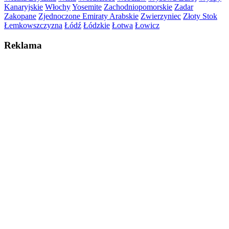
Kanaryjskie
Włochy
Yosemite
Zachodniopomorskie
Zadar
Zakopane
Zjednoczone Emiraty Arabskie
Zwierzyniec
Złoty Stok
Łemkowszczyzna
Łódź
Łódzkie
Łotwa
Łowicz
Reklama