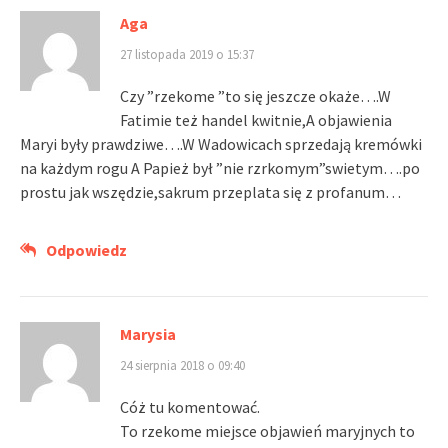
Aga
27 listopada 2019 o 15:37
Czy ”rzekome ”to się jeszcze okaże….W
Fatimie też handel kwitnie,A objawienia
Maryi były prawdziwe….W Wadowicach sprzedają kremówki
na każdym rogu A Papież był ”nie rzrkomym”swietym….po
prostu jak wszędzie,sakrum przeplata się z profanum…
Odpowiedz
Marysia
24 sierpnia 2018 o 09:40
Cóż tu komentować.
To rzekome miejsce objawień maryjnych to