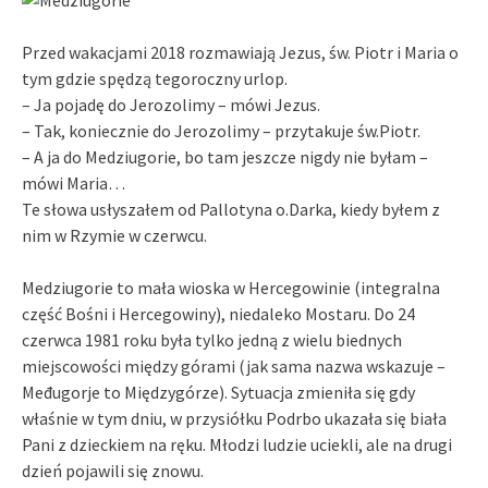
Przed wakacjami 2018 rozmawiają Jezus, św. Piotr i Maria o
tym gdzie spędzą tegoroczny urlop.
– Ja pojadę do Jerozolimy – mówi Jezus.
– Tak, koniecznie do Jerozolimy – przytakuje św.Piotr.
– A ja do Medziugorie, bo tam jeszcze nigdy nie byłam –
mówi Maria…
Te słowa usłyszałem od Pallotyna o.Darka, kiedy byłem z
nim w Rzymie w czerwcu.
Medziugorie to mała wioska w Hercegowinie (integralna
część Bośni i Hercegowiny), niedaleko Mostaru. Do 24
czerwca 1981 roku była tylko jedną z wielu biednych
miejscowości między górami (jak sama nazwa wskazuje –
Međugorje to Międzygórze). Sytuacja zmieniła się gdy
właśnie w tym dniu, w przysiółku Podrbo ukazała się biała
Pani z dzieckiem na ręku. Młodzi ludzie uciekli, ale na drugi
dzień pojawili się znowu.