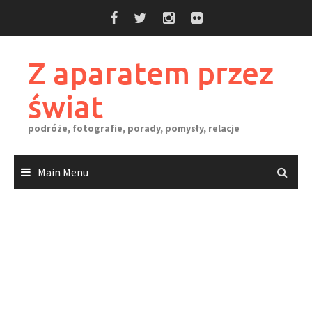
Skip
to
content
Z aparatem przez
świat
podróże, fotografie, porady, pomysły, relacje
Main Menu