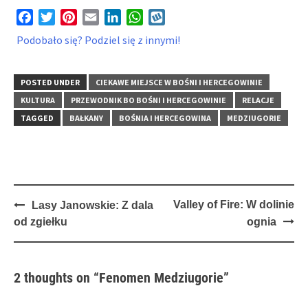
Facebook
Twitter
Pinterest
Email
LinkedIn
WhatsApp
Wykop
Podobało się? Podziel się z innymi!
POSTED UNDER
CIEKAWE MIEJSCE W BOŚNI I HERCEGOWINIE
KULTURA
PRZEWODNIK BO BOŚNI I HERCEGOWINIE
RELACJE
TAGGED
BAŁKANY
BOŚNIA I HERCEGOWINA
MEDZIUGORIE
Post
Valley of Fire: W dolinie
Lasy Janowskie: Z dala
navigation
od zgiełku
ognia
2 thoughts on “
Fenomen Medziugorie
”