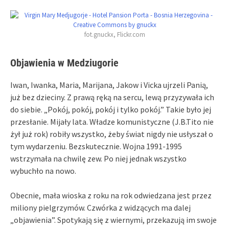
fot.gnuckx, Flickr.com
Objawienia w Medziugorie
Iwan, Iwanka, Maria, Marijana, Jakow i Vicka ujrzeli Panią,
już bez dzieciny. Z prawą ręką na sercu, lewą przyzywała ich
do siebie. „Pokój, pokój, pokój i tylko pokój.” Takie było jej
przesłanie. Mijały lata. Władze komunistyczne (J.B.Tito nie
żył już rok) robiły wszystko, żeby świat nigdy nie usłyszał o
tym wydarzeniu. Bezskutecznie. Wojna 1991-1995
wstrzymała na chwilę zew. Po niej jednak wszystko
wybuchło na nowo.
Obecnie, mała wioska z roku na rok odwiedzana jest przez
miliony pielgrzymów. Czwórka z widzących ma dalej
„objawienia”. Spotykają się z wiernymi, przekazują im swoje