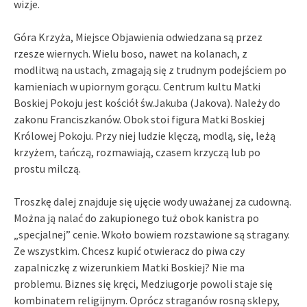
wizje.
Góra Krzyża, Miejsce Objawienia odwiedzana są przez
rzesze wiernych. Wielu boso, nawet na kolanach, z
modlitwą na ustach, zmagają się z trudnym podejściem po
kamieniach w upiornym gorącu. Centrum kultu Matki
Boskiej Pokoju jest kościół św.Jakuba (Jakova). Należy do
zakonu Franciszkanów. Obok stoi figura Matki Boskiej
Królowej Pokoju. Przy niej ludzie klęczą, modlą, się, leżą
krzyżem, tańczą, rozmawiają, czasem krzyczą lub po
prostu milczą.
Troszkę dalej znajduje się ujęcie wody uważanej za cudowną.
Można ją nalać do zakupionego tuż obok kanistra po
„specjalnej” cenie. Wkoło bowiem rozstawione są stragany.
Ze wszystkim. Chcesz kupić otwieracz do piwa czy
zapalniczkę z wizerunkiem Matki Boskiej? Nie ma
problemu. Biznes się kręci, Medziugorje powoli staje się
kombinatem religijnym. Oprócz straganów rosną sklepy,