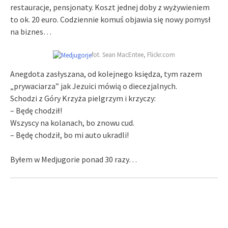
restauracje, pensjonaty. Koszt jednej doby z wyżywieniem
to ok. 20 euro. Codziennie komuś objawia się nowy pomysł
na biznes…
fot. Sean MacEntee, Flickr.com
Anegdota zasłyszana, od kolejnego księdza, tym razem
„prywaciarza” jak Jezuici mówią o diecezjalnych.
Schodzi z Góry Krzyża pielgrzym i krzyczy:
– Będę chodził!
Wszyscy na kolanach, bo znowu cud.
– Będę chodził, bo mi auto ukradli!
Byłem w Medjugorie ponad 30 razy…