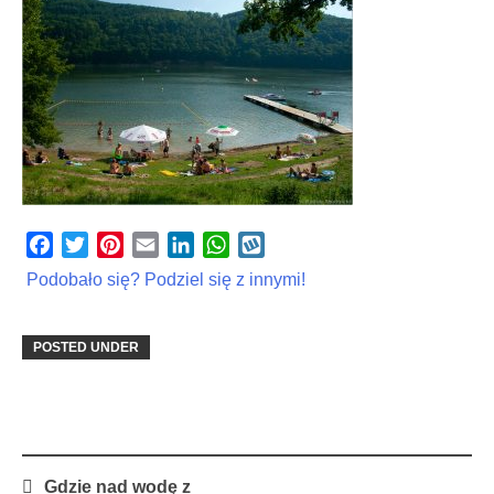
Facebook
Twitter
Pinterest
Email
LinkedIn
WhatsApp
Wykop
Podobało się? Podziel się z innymi!
POSTED UNDER
Post
Gdzie nad wodę z