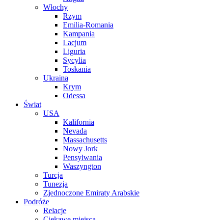
Włochy
Rzym
Emilia-Romania
Kampania
Lacjum
Liguria
Sycylia
Toskania
Ukraina
Krym
Odessa
Świat
USA
Kalifornia
Nevada
Massachusetts
Nowy Jork
Pensylwania
Waszyngton
Turcja
Tunezja
Zjednoczone Emiraty Arabskie
Podróże
Relacje
Ciekawe miejsca