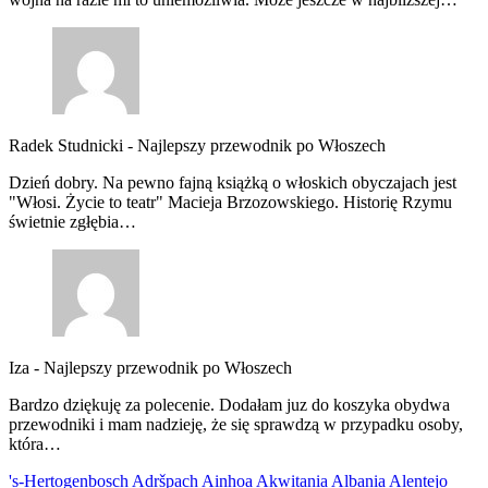
Radek Studnicki
-
Najlepszy przewodnik po Włoszech
Dzień dobry. Na pewno fajną książką o włoskich obyczajach jest
"Włosi. Życie to teatr" Macieja Brzozowskiego. Historię Rzymu
świetnie zgłębia…
Iza
-
Najlepszy przewodnik po Włoszech
Bardzo dziękuję za polecenie. Dodałam juz do koszyka obydwa
przewodniki i mam nadzieję, że się sprawdzą w przypadku osoby,
która…
's-Hertogenbosch
Adršpach
Ainhoa
Akwitania
Albania
Alentejo