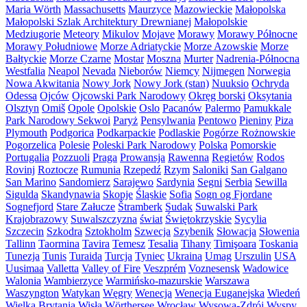
Maria Wörth
Massachusetts
Maurzyce
Mazowieckie
Małopolska
Małopolski Szlak Architektury Drewnianej
Małopolskie
Medziugorie
Meteory
Mikulov
Mojave
Morawy
Morawy Północne
Morawy Południowe
Morze Adriatyckie
Morze Azowskie
Morze
Bałtyckie
Morze Czarne
Mostar
Moszna
Murter
Nadrenia-Północna
Westfalia
Neapol
Nevada
Nieborów
Niemcy
Nijmegen
Norwegia
Nowa Akwitania
Nowy Jork
Nowy Jork (stan)
Nuuksio
Ochryda
Odessa
Ojców
Ojcowski Park Narodowy
Okręg borski
Oksytania
Olsztyn
Omiš
Opole
Opolskie
Oslo
Pacanów
Palermo
Pamukkale
Park Narodowy Sekwoi
Paryż
Pensylwania
Pentowo
Pieniny
Piza
Plymouth
Podgorica
Podkarpackie
Podlaskie
Pogórze Rożnowskie
Pogorzelica
Polesie
Poleski Park Narodowy
Polska
Pomorskie
Portugalia
Pozzuoli
Praga
Prowansja
Rawenna
Regietów
Rodos
Rovinj
Roztocze
Rumunia
Rzepedź
Rzym
Saloniki
San Galgano
San Marino
Sandomierz
Sarajewo
Sardynia
Segni
Serbia
Sewilla
Sigulda
Skandynawia
Skopje
Śląskie
Sofia
Sogn og Fjordane
Sognefjord
Stare Załucze
Štramberk
Sudak
Suwalski Park
Krajobrazowy
Suwalszczyzna
świat
Świętokrzyskie
Sycylia
Szczecin
Szkodra
Sztokholm
Szwecja
Szybenik
Słowacja
Słowenia
Tallinn
Taormina
Tavira
Temesz
Tesalia
Tihany
Timişoara
Toskania
Tunezja
Tunis
Turaida
Turcja
Tyniec
Ukraina
Umag
Urszulin
USA
Uusimaa
Valletta
Valley of Fire
Veszprém
Voznesensk
Wadowice
Walonia
Wambierzyce
Warmińsko-mazurskie
Warszawa
Waszyngton
Watykan
Węgry
Wenecja
Wenecja Euganejska
Wiedeń
Wielka Brytania
Wisła
Wörthersee
Wrocław
Wysowa-Zdrój
Wyspy