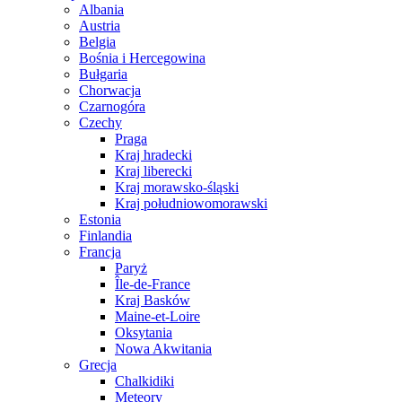
Albania
Austria
Belgia
Bośnia i Hercegowina
Bułgaria
Chorwacja
Czarnogóra
Czechy
Praga
Kraj hradecki
Kraj liberecki
Kraj morawsko-śląski
Kraj południowomorawski
Estonia
Finlandia
Francja
Paryż
Île-de-France
Kraj Basków
Maine-et-Loire
Oksytania
Nowa Akwitania
Grecja
Chalkidiki
Meteory