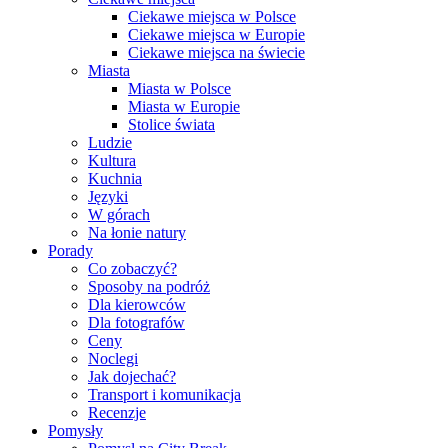
Ciekawe miejsca w Polsce
Ciekawe miejsca w Europie
Ciekawe miejsca na świecie
Miasta
Miasta w Polsce
Miasta w Europie
Stolice świata
Ludzie
Kultura
Kuchnia
Języki
W górach
Na łonie natury
Porady
Co zobaczyć?
Sposoby na podróż
Dla kierowców
Dla fotografów
Ceny
Noclegi
Jak dojechać?
Transport i komunikacja
Recenzje
Pomysły