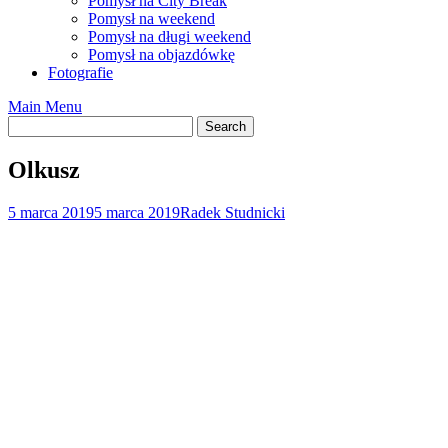
Pomysł na City Break
Pomysł na weekend
Pomysł na długi weekend
Pomysł na objazdówkę
Fotografie
Main Menu
Olkusz
5 marca 2019
5 marca 2019
Radek Studnicki