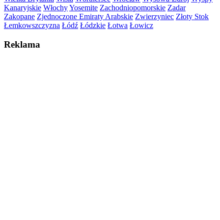
Kanaryjskie
Włochy
Yosemite
Zachodniopomorskie
Zadar
Zakopane
Zjednoczone Emiraty Arabskie
Zwierzyniec
Złoty Stok
Łemkowszczyzna
Łódź
Łódzkie
Łotwa
Łowicz
Reklama