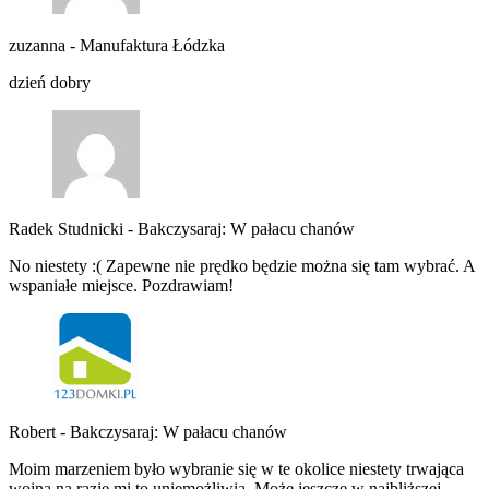
zuzanna
-
Manufaktura Łódzka
dzień dobry
Radek Studnicki
-
Bakczysaraj: W pałacu chanów
No niestety :( Zapewne nie prędko będzie można się tam wybrać. A
wspaniałe miejsce. Pozdrawiam!
Robert
-
Bakczysaraj: W pałacu chanów
Moim marzeniem było wybranie się w te okolice niestety trwająca
wojna na razie mi to uniemożliwia. Może jeszcze w najbliższej…