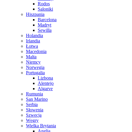
Rodos
Saloniki
Hiszpania
Barcelona
Madryt
Sewilla
Holandia
Irlandia
Łotwa
Macedonia
Malta
Niemcy
Norwegia
Portugalia
Lizbona
Alentejo
Algarve
Rumunia
San Marino
Serbia
Słowenia
Szwecja
Węgry
Wielka Brytania
Anglia