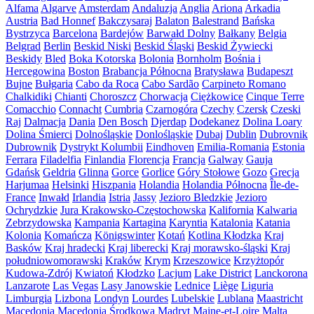
Alfama
Algarve
Amsterdam
Andaluzja
Anglia
Ariona
Arkadia
Austria
Bad Honnef
Bakczysaraj
Balaton
Balestrand
Bańska
Bystrzyca
Barcelona
Bardejów
Barwałd Dolny
Bałkany
Belgia
Belgrad
Berlin
Beskid Niski
Beskid Śląski
Beskid Żywiecki
Beskidy
Bled
Boka Kotorska
Bolonia
Bornholm
Bośnia i
Hercegowina
Boston
Brabancja Północna
Bratysława
Budapeszt
Bujne
Bułgaria
Cabo da Roca
Cabo Sardão
Carpineto Romano
Chalkidiki
Chianti
Choroszcz
Chorwacja
Ciężkowice
Cinque Terre
Comacchio
Connacht
Cumbria
Czarnogóra
Czechy
Czersk
Czeski
Raj
Dalmacja
Dania
Den Bosch
Djerdap
Dodekanez
Dolina Loary
Dolina Śmierci
Dolnośląskie
Donlośląskie
Dubaj
Dublin
Dubrovnik
Dubrownik
Dystrykt Kolumbii
Eindhoven
Emilia-Romania
Estonia
Ferrara
Filadelfia
Finlandia
Florencja
Francja
Galway
Gauja
Gdańsk
Geldria
Glinna
Gorce
Gorlice
Góry Stołowe
Gozo
Grecja
Harjumaa
Helsinki
Hiszpania
Holandia
Holandia Północna
Île-de-
France
Inwałd
Irlandia
Istria
Jassy
Jezioro Bledzkie
Jezioro
Ochrydzkie
Jura Krakowsko-Częstochowska
Kalifornia
Kalwaria
Zebrzydowska
Kampania
Kartagina
Karyntia
Katalonia
Katania
Kolonia
Komańcza
Königswinter
Kotań
Kotlina Kłodzka
Kraj
Basków
Kraj hradecki
Kraj liberecki
Kraj morawsko-śląski
Kraj
południowomorawski
Kraków
Krym
Krzeszowice
Krzyżtopór
Kudowa-Zdrój
Kwiatoń
Kłodzko
Lacjum
Lake District
Lanckorona
Lanzarote
Las Vegas
Lasy Janowskie
Lednice
Liège
Liguria
Limburgia
Lizbona
Londyn
Lourdes
Lubelskie
Lublana
Maastricht
Macedonia
Macedonia Środkowa
Madryt
Maine-et-Loire
Malta