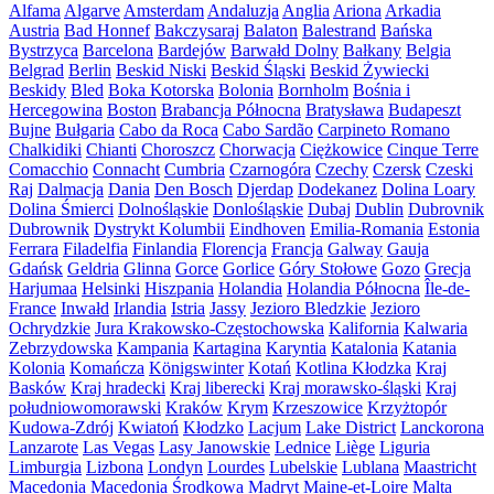
Alfama
Algarve
Amsterdam
Andaluzja
Anglia
Ariona
Arkadia
Austria
Bad Honnef
Bakczysaraj
Balaton
Balestrand
Bańska
Bystrzyca
Barcelona
Bardejów
Barwałd Dolny
Bałkany
Belgia
Belgrad
Berlin
Beskid Niski
Beskid Śląski
Beskid Żywiecki
Beskidy
Bled
Boka Kotorska
Bolonia
Bornholm
Bośnia i
Hercegowina
Boston
Brabancja Północna
Bratysława
Budapeszt
Bujne
Bułgaria
Cabo da Roca
Cabo Sardão
Carpineto Romano
Chalkidiki
Chianti
Choroszcz
Chorwacja
Ciężkowice
Cinque Terre
Comacchio
Connacht
Cumbria
Czarnogóra
Czechy
Czersk
Czeski
Raj
Dalmacja
Dania
Den Bosch
Djerdap
Dodekanez
Dolina Loary
Dolina Śmierci
Dolnośląskie
Donlośląskie
Dubaj
Dublin
Dubrovnik
Dubrownik
Dystrykt Kolumbii
Eindhoven
Emilia-Romania
Estonia
Ferrara
Filadelfia
Finlandia
Florencja
Francja
Galway
Gauja
Gdańsk
Geldria
Glinna
Gorce
Gorlice
Góry Stołowe
Gozo
Grecja
Harjumaa
Helsinki
Hiszpania
Holandia
Holandia Północna
Île-de-
France
Inwałd
Irlandia
Istria
Jassy
Jezioro Bledzkie
Jezioro
Ochrydzkie
Jura Krakowsko-Częstochowska
Kalifornia
Kalwaria
Zebrzydowska
Kampania
Kartagina
Karyntia
Katalonia
Katania
Kolonia
Komańcza
Königswinter
Kotań
Kotlina Kłodzka
Kraj
Basków
Kraj hradecki
Kraj liberecki
Kraj morawsko-śląski
Kraj
południowomorawski
Kraków
Krym
Krzeszowice
Krzyżtopór
Kudowa-Zdrój
Kwiatoń
Kłodzko
Lacjum
Lake District
Lanckorona
Lanzarote
Las Vegas
Lasy Janowskie
Lednice
Liège
Liguria
Limburgia
Lizbona
Londyn
Lourdes
Lubelskie
Lublana
Maastricht
Macedonia
Macedonia Środkowa
Madryt
Maine-et-Loire
Malta