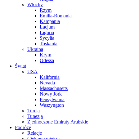
Włochy
Rzym
Emilia-Romania
Kampania
Lacjum
Liguria
Sycylia
Toskania
Ukraina
Krym
Odessa
Świat
USA
Kalifornia
Nevada
Massachusetts
Nowy Jork
Pensylwania
Waszyngton
Turcja
Tunezja
Zjednoczone Emiraty Arabskie
Podróże
Relacje
Ciekawe miejsca