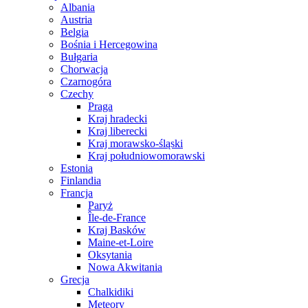
Albania
Austria
Belgia
Bośnia i Hercegowina
Bułgaria
Chorwacja
Czarnogóra
Czechy
Praga
Kraj hradecki
Kraj liberecki
Kraj morawsko-śląski
Kraj południowomorawski
Estonia
Finlandia
Francja
Paryż
Île-de-France
Kraj Basków
Maine-et-Loire
Oksytania
Nowa Akwitania
Grecja
Chalkidiki
Meteory