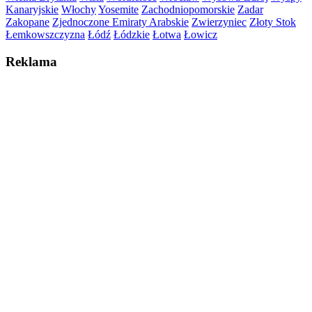
Kanaryjskie
Włochy
Yosemite
Zachodniopomorskie
Zadar
Zakopane
Zjednoczone Emiraty Arabskie
Zwierzyniec
Złoty Stok
Łemkowszczyzna
Łódź
Łódzkie
Łotwa
Łowicz
Reklama