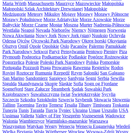
Maria Wörth
Massachusetts
Maurzyce
Mazowieckie
Małopolska
Małopolski Szlak Architektury Drewnianej
Małopolskie
Medziugorie
Meteory
Mikulov
Mojave
Morawy
Morawy Północne
Morawy Południowe
Morze Adriatyckie
Morze Azowskie
Morze
Bałtyckie
Morze Czarne
Mostar
Moszna
Murter
Nadrenia-Północna
Westfalia
Neapol
Nevada
Nieborów
Niemcy
Nijmegen
Norwegia
Nowa Akwitania
Nowy Jork
Nowy Jork (stan)
Nuuksio
Ochryda
Odessa
Ojców
Ojcowski Park Narodowy
Okręg borski
Oksytania
Olsztyn
Omiš
Opole
Opolskie
Oslo
Pacanów
Palermo
Pamukkale
Park Narodowy Sekwoi
Paryż
Pensylwania
Pentowo
Pieniny
Piza
Plymouth
Podgorica
Podkarpackie
Podlaskie
Pogórze Rożnowskie
Pogorzelica
Polesie
Poleski Park Narodowy
Polska
Pomorskie
Portugalia
Pozzuoli
Praga
Prowansja
Rawenna
Regietów
Rodos
Rovinj
Roztocze
Rumunia
Rzepedź
Rzym
Saloniki
San Galgano
San Marino
Sandomierz
Sarajewo
Sardynia
Segni
Serbia
Sewilla
Sigulda
Skandynawia
Skopje
Śląskie
Sofia
Sogn og Fjordane
Sognefjord
Stare Załucze
Štramberk
Sudak
Suwalski Park
Krajobrazowy
Suwalszczyzna
świat
Świętokrzyskie
Sycylia
Szczecin
Szkodra
Sztokholm
Szwecja
Szybenik
Słowacja
Słowenia
Tallinn
Taormina
Tavira
Temesz
Tesalia
Tihany
Timişoara
Toskania
Tunezja
Tunis
Turaida
Turcja
Tyniec
Ukraina
Umag
Urszulin
USA
Uusimaa
Valletta
Valley of Fire
Veszprém
Voznesensk
Wadowice
Walonia
Wambierzyce
Warmińsko-mazurskie
Warszawa
Waszyngton
Watykan
Węgry
Wenecja
Wenecja Euganejska
Wiedeń
Wielka Brytania
Wisła
Wörthersee
Wrocław
Wysowa-Zdrój
Wyspy