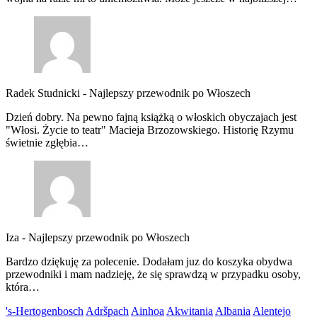
Radek Studnicki
-
Najlepszy przewodnik po Włoszech
Dzień dobry. Na pewno fajną książką o włoskich obyczajach jest
"Włosi. Życie to teatr" Macieja Brzozowskiego. Historię Rzymu
świetnie zgłębia…
Iza
-
Najlepszy przewodnik po Włoszech
Bardzo dziękuję za polecenie. Dodałam juz do koszyka obydwa
przewodniki i mam nadzieję, że się sprawdzą w przypadku osoby,
która…
's-Hertogenbosch
Adršpach
Ainhoa
Akwitania
Albania
Alentejo