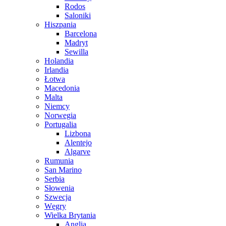
Rodos
Saloniki
Hiszpania
Barcelona
Madryt
Sewilla
Holandia
Irlandia
Łotwa
Macedonia
Malta
Niemcy
Norwegia
Portugalia
Lizbona
Alentejo
Algarve
Rumunia
San Marino
Serbia
Słowenia
Szwecja
Węgry
Wielka Brytania
Anglia