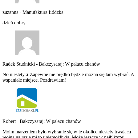
zuzanna
-
Manufaktura Łódzka
dzień dobry
Radek Studnicki
-
Bakczysaraj: W pałacu chanów
No niestety :( Zapewne nie prędko będzie można się tam wybrać. A
wspaniałe miejsce. Pozdrawiam!
Robert
-
Bakczysaraj: W pałacu chanów
Moim marzeniem było wybranie się w te okolice niestety trwająca
wojna na razie mi to uniemożliwia. Może jeszcze w najbliższej…