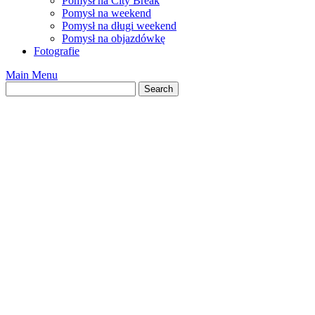
Pomysł na City Break
Pomysł na weekend
Pomysł na długi weekend
Pomysł na objazdówkę
Fotografie
Main Menu