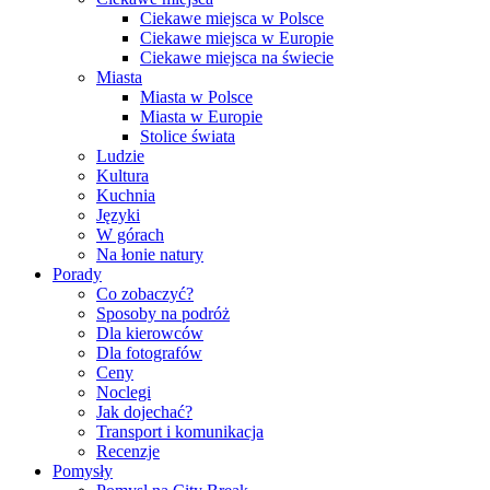
Ciekawe miejsca w Polsce
Ciekawe miejsca w Europie
Ciekawe miejsca na świecie
Miasta
Miasta w Polsce
Miasta w Europie
Stolice świata
Ludzie
Kultura
Kuchnia
Języki
W górach
Na łonie natury
Porady
Co zobaczyć?
Sposoby na podróż
Dla kierowców
Dla fotografów
Ceny
Noclegi
Jak dojechać?
Transport i komunikacja
Recenzje
Pomysły