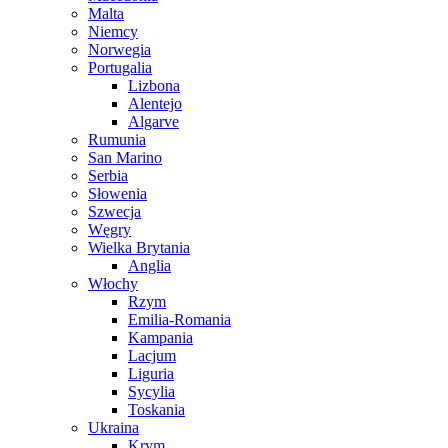
Malta
Niemcy
Norwegia
Portugalia
Lizbona
Alentejo
Algarve
Rumunia
San Marino
Serbia
Słowenia
Szwecja
Węgry
Wielka Brytania
Anglia
Włochy
Rzym
Emilia-Romania
Kampania
Lacjum
Liguria
Sycylia
Toskania
Ukraina
Krym