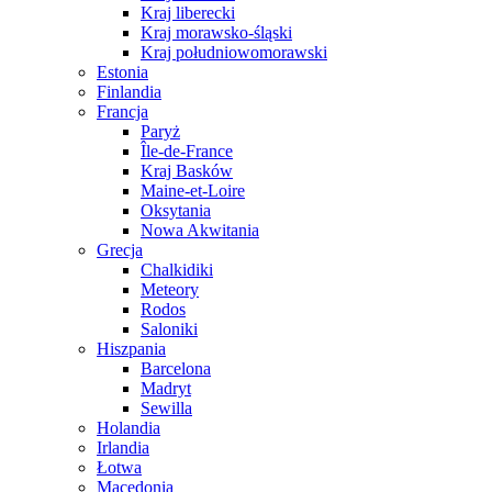
Kraj liberecki
Kraj morawsko-śląski
Kraj południowomorawski
Estonia
Finlandia
Francja
Paryż
Île-de-France
Kraj Basków
Maine-et-Loire
Oksytania
Nowa Akwitania
Grecja
Chalkidiki
Meteory
Rodos
Saloniki
Hiszpania
Barcelona
Madryt
Sewilla
Holandia
Irlandia
Łotwa
Macedonia