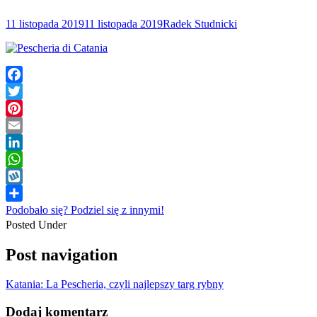
11 listopada 2019
11 listopada 2019
Radek Studnicki
Facebook
Twitter
Pinterest
Email
LinkedIn
WhatsApp
Wykop
Podobało się? Podziel się z innymi!
Posted Under
Post navigation
Katania: La Pescheria, czyli najlepszy targ rybny
Dodaj komentarz