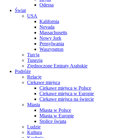
Odessa
Świat
USA
Kalifornia
Nevada
Massachusetts
Nowy Jork
Pensylwania
Waszyngton
Turcja
Tunezja
Zjednoczone Emiraty Arabskie
Podróże
Relacje
Ciekawe miejsca
Ciekawe miejsca w Polsce
Ciekawe miejsca w Europie
Ciekawe miejsca na świecie
Miasta
Miasta w Polsce
Miasta w Europie
Stolice świata
Ludzie
Kultura
Kuchnia