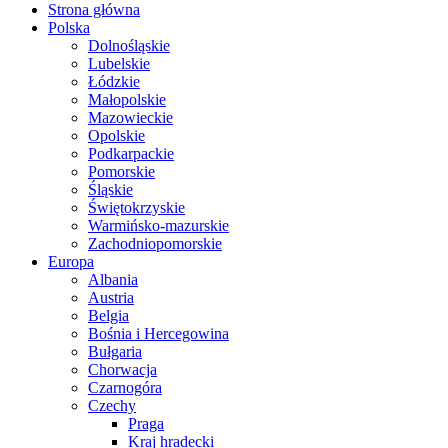
Strona główna
Polska
Dolnośląskie
Lubelskie
Łódzkie
Małopolskie
Mazowieckie
Opolskie
Podkarpackie
Pomorskie
Śląskie
Świętokrzyskie
Warmińsko-mazurskie
Zachodniopomorskie
Europa
Albania
Austria
Belgia
Bośnia i Hercegowina
Bułgaria
Chorwacja
Czarnogóra
Czechy
Praga
Kraj hradecki