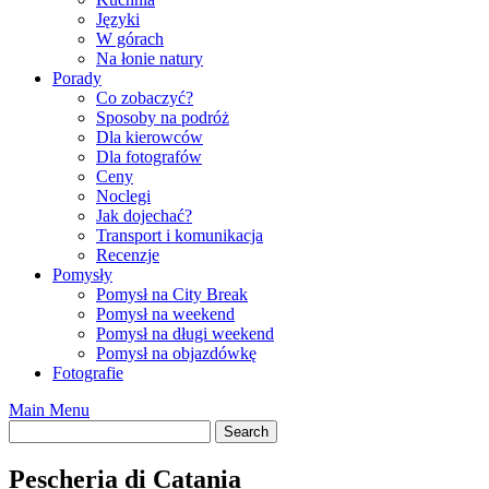
Języki
W górach
Na łonie natury
Porady
Co zobaczyć?
Sposoby na podróż
Dla kierowców
Dla fotografów
Ceny
Noclegi
Jak dojechać?
Transport i komunikacja
Recenzje
Pomysły
Pomysł na City Break
Pomysł na weekend
Pomysł na długi weekend
Pomysł na objazdówkę
Fotografie
Main Menu
Pescheria di Catania